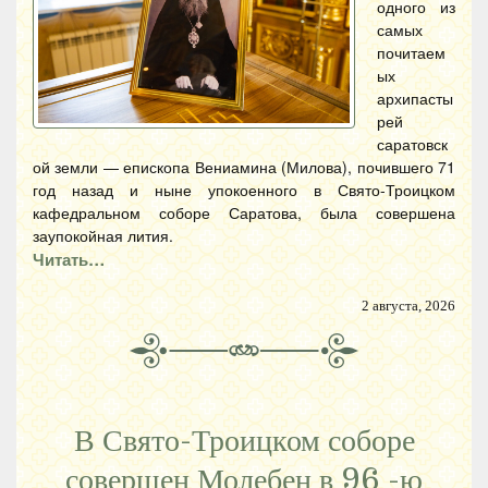
одного из
самых
почитаем
ых
архипасты
рей
саратовск
ой земли — епископа Вениамина (Милова), почившего 71
год назад и ныне упокоенного в Свято-Троицком
кафедральном соборе Саратова, была совершена
заупокойная лития.
Читать…
2 августа, 2026
В Свято-Троицком соборе
совершен Молебен в 96 -ю