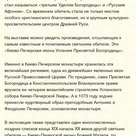
стал называться «третьим Уделом Богородицы» и «Русским
Афоном». Со временем обитель стала не только местом
особого христианского благоговения, но и крупным культурно-
просветительским центром Древней Руси.
На выставке можно увидеть произведения, отсылающие к
самым известным и почитаемым святыням обители. Это
«Киево-Печерская икона Успения Пресвятой Богородицы».
Именно в Киево-Печерском монастыре хранилась эта
величайшая реликвия, одна из древнейших явленных икон
Русской Православной Церкви. По преданию, сама Пресвятая
Богородица в Константинопольском Влахернском храме
вручила ее четырем византийским строителям Успенского
собора Киево-Печерской Лавры. А в 1073 году зодчие
принесли чудотворный образ преподобным Антонию и
Феодосию Печерским, основателям монастыря.
В экспозиции также представлен один многочисленных
поздних списков конца XIX-начала XX веков другой святыни
обители — Киево-Печерской иконы Божией Матери, по