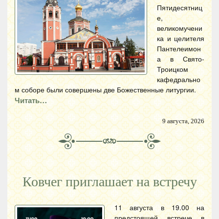
Пятидесятниц
е,
великомучени
ка и целителя
Пантелеимон
а в Свято-
Троицком
кафедрально
м соборе были совершены две Божественные литургии.
Читать…
9 августа, 2026
Ковчег приглашает на встречу
11 августа в 19.00 на
предстоящей встрече в