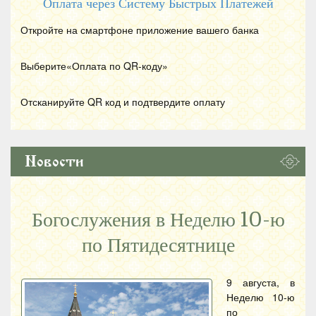
Оплата через Систему Быстрых Платежей
Откройте на смартфоне приложение вашего банка
Выберите«Оплата по
QR
-коду»
Отсканируйте
QR
код и подтвердите оплату
Новости
Богослужения в Неделю 10-ю
по Пятидесятнице
9 августа, в
Неделю 10-ю
по