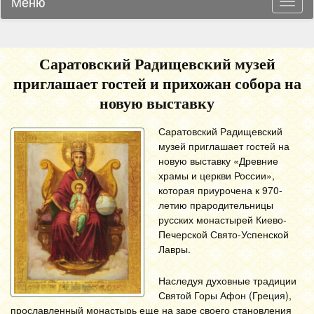
Меню
Навиг
Саратовский Радищевский музей
приглашает гостей и прихожан собора на
новую выставку
Саратовский Радищевский
музей приглашает гостей на
новую выставку «Древние
храмы и церкви России»,
которая приурочена к 970-
летию прародительницы
русских монастырей Киево-
Печерской Свято-Успенской
Лавры.
Наследуя духовные традиции
Святой Горы Афон (Греция),
прославленный монастырь еще на заре своего становления