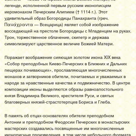
легенде, исполненной первым русским иконописцем
иеромонахом Печерским Алипием († 1114 г.). Этот
удивительный образ Богородицы Панахранта (греч.
Πανάχραντα — Всецарица) являет собой изображение
восседающей на престоле Богородицы с Младенцем на руках.
Трон, торжественное облачение, скипетр и держава
символизируют царственное величие Божией Матери.
Поражает воображение сияющая золотом икона XIX века
«Собор преподобных Киево-Печерских в Ближних и Дальних
пещерах почивающих», прославляющая многочисленных
монахов и затворников обители, почитаемых и уважаемых в
народе за нравственные качества и подвижничество. В центре
композиции иконы выделяются образы равноапостольного
князя Владимира Великого, крестителя Руси, и святых
благоверных князей-страстотерпцев Бориса и Глеба.
В память об отцах-основателях обители преподобном
Антонии и преподобном Феодосии Печерских в монастырских
мастерских создавались посвященные им многочисленные
иконописные произведения, в том числе небольшого формата