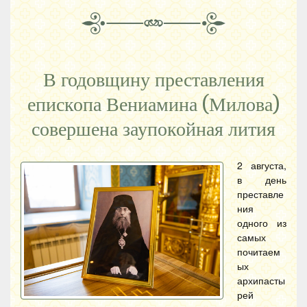
В годовщину преставления
епископа Вениамина (Милова)
совершена заупокойная лития
2 августа,
в день
преставле
ния
одного из
самых
почитаем
ых
архипасты
рей