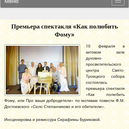
Меню
Навиг
Премьера спектакля «Как полюбить
Фому»
10 февраля в
актовом зале
духовно-
просветительского
центра Свято-
Троицкого собора
состоялась
премьера спектакля
«Как полюбить
Фому, или Про ваши добродетели» по мотивам повести Ф.М.
Достоевского «Село Степанчиково и его обитатели».
Инсценировка и режиссура Серафимы Буриковой.