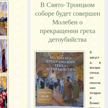
В Свято-Троицком
соборе будет совершен
Молебен о
прекращении греха
детоубийства
9
август
а, в
воскре
сенье,
по
оконча
нии
поздне
й
Божес
твенно