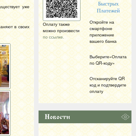
Быстрых
уществует уже
Платежей
Откройте на
Оплату также
аняют в своих
смартфоне
можно произвести
приложение
по ссылке.
вашего банка
Выберите«Оплата
по
QR
-коду»
Отсканируйте
QR
код и подтвердите
оплату
Новости