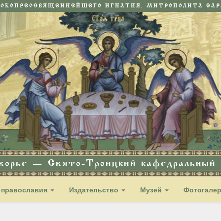
СОКОПРЕОСВЯЩЕННЕЙШЕГО ИГНАТИЯ, МИТРОПОЛИТА САРА
дворье — Свято-Троицкий кафедральный с
 православия
Издательство
Музей
Фотогале