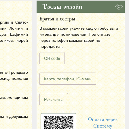
Требы онлайн
Братья и сестры!
ргию в Свято-
кий Лонгин и
В комментарии укажите какую требу вы и
дрит Евфимий
имена для поминовения. При оплате
еликов, иерей
через телефон комментарий не
передаётся.
QR code
ято-Троицкого
осиц, пожелав
Карта, телефон, Ю-мани
шкам, женщинам
Реквизиты
ам и девушкам
Оплата через
Систему