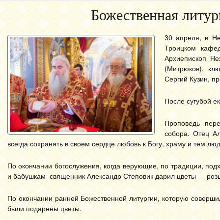
Божественная литур
30 апреля, в Н
Троицком кафе
Архиепископ Н
(Митрюков), кл
Сергий Кузин, п
После сугубой е
Проповедь пере
собора. Отец А
всегда сохранять в своем сердце любовь к Богу, храму и тем лю
По окончании богослужения, когда верующие, по традиции, под
и бабушкам священник Александр Степовик дарил цветы — розы
По окончании ранней Божественной литургии, которую соверш
были подарены цветы.