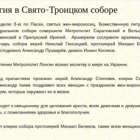
гия в Свято-Троицком соборе
еделю 3-ю по Пасхе, святых жен-мироносиц, Божественную литу
дральном соборе совершили Митрополит Саратовский и Вольс
ежинский и Прилукский Ириней.
Архиереям сослужили архиман
ючарь собора иерей Николай Генсицкий, протоиерей Михаил Б
ротодиакон Александр Пушкарёв, диакон Иоанн Косяков.
ктении Митрополит Лонгин вознес молитву о мире на Украине.
д причастием произнес иерей Александр Степовик, клирик Св
лександр также поздравил всех женщин с праздником жен-мирон
дям, которые окружают их в жизни.
ходят к священнику для целования креста, всем девочкам и деву
, с пожеланиями здоровья и благополучия.
ил клирик собора протоиерей Михаил Беликов, также всем женщин