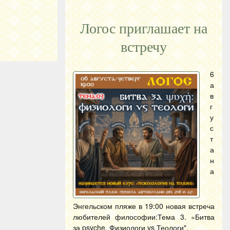
Логос приглашает на
встречу
6
а
в
г
у
с
т
а
н
а
Энгельском пляже в 19:00 новая встреча
любителей философии:Тема 3. «Битва
за psyche. Физиологи vs Теологи".