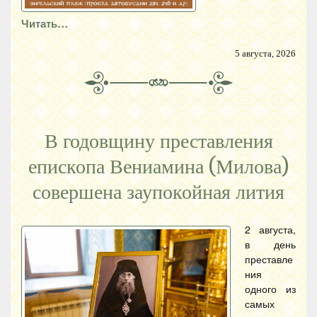
Читать…
5 августа, 2026
В годовщину преставления
епископа Вениамина (Милова)
совершена заупокойная лития
2 августа,
в день
преставле
ния
одного из
самых