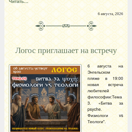
Читать…
6 августа, 2026
Логос приглашает на встречу
6 августа на
Энгельском
пляже в 19:00
новая встреча
любителей
философии:Тема
3. «Битва за
psyche.
Физиологи vs
Теологи".