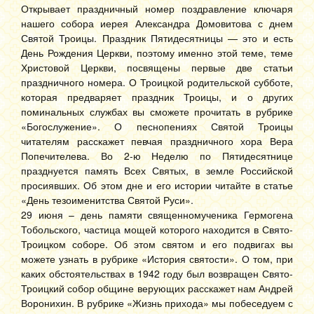
Открывает праздничный номер поздравление ключаря
нашего собора иерея Александра Домовитова с днем
Святой Троицы. Праздник Пятидесятницы — это и есть
День Рождения Церкви, поэтому именно этой теме, теме
Христовой Церкви, посвящены первые две статьи
праздничного номера. О Троицкой родительской субботе,
которая предваряет праздник Троицы, и о других
поминальных службах вы сможете прочитать в рубрике
«Богослужение». О песнопениях Святой Троицы
читателям расскажет певчая праздничного хора Вера
Попечителева. Во 2-ю Неделю по Пятидесятнице
празднуется память Всех Святых, в земле Российской
просиявших. Об этом дне и его истории читайте в статье
«День тезоименитства Святой Руси».
29 июня – день памяти священномученика Гермогена
Тобольского, частица мощей которого находится в Свято-
Троицком соборе. Об этом святом и его подвигах вы
можете узнать в рубрике «История святости». О том, при
каких обстоятельствах в 1942 году был возвращен Свято-
Троицкий собор общине верующих расскажет нам Андрей
Воронихин. В рубрике «Жизнь прихода» мы побеседуем с