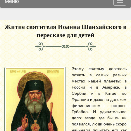
Меню
Навиг
Житие святителя Иоанна Шанхайского в
пересказе для детей
Этому святому довелось
пожить в самых разных
местах нашей планеты: в
России и в Америке, в
Сербии и в Китае, во
Франции и даже на далеком
филиппинском острове
Тубабао. И удивительное
дело: везде, где бы он ни
появился, люди очень скоро
начинали почитать его как