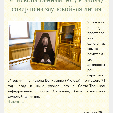
совершена заупокойная лития
2 августа,
в день
преставле
ния
одного из
самых
почитаем
ых
архипасты
рей
саратовск
ой земли — епископа Вениамина (Милова), почившего 71
год назад и ныне упокоенного в Свято-Троицком
кафедральном соборе Саратова, была совершена
заупокойная лития.
Читать…
2 августа, 2026