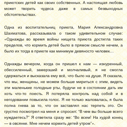
приютских детей как своих собственных. А настоящая любовь
может творить чудеса даже в самых безвыходных
обстоятельствах.
Одна из воспитательниц приюта, Мария Александровна
Шахматова, рассказывала о таком удивительном случае:
«Однажды во время войны нищета приюта достигла таких
пределов, что кормить детей было в прямом смысле нечем, а
было их тогда в приюте как минимум девяносто человек…
Однажды вечером, когда он пришел к нам — изнуренный,
обессиленный, замерзший и молчаливый, я не смогла
сдержаться и высказала ему всё, что было на душе. Я сказала,
что мы, женщины, не можем больше мириться с этим, видеть
эти маленькие голодные рты, будучи не в состоянии дать им
хоть что-то поесть. Я потеряла контроль над собой и в
негодовании повысила голос. Я не только жаловалась, я была
полна гнева за то, что он заставлял нас терпеть это. Он
грустно посмотрел на меня и спросил: “В чем вы больше всего
нуждаетесь?” Я ответила сразу же: “Во всем! На худой конец
— в овсянке. Мне нечем кормить детей утром”».