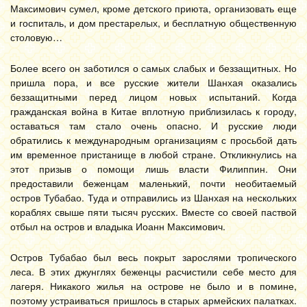
Максимович сумел, кроме детского приюта, организовать еще
и госпиталь, и дом престарелых, и бесплатную общественную
столовую…
Более всего он заботился о самых слабых и беззащитных. Но
пришла пора, и все русские жители Шанхая оказались
беззащитными перед лицом новых испытаний. Когда
гражданская война в Китае вплотную приблизилась к городу,
оставаться там стало очень опасно. И русские люди
обратились к международным организациям с просьбой дать
им временное пристанище в любой стране. Откликнулись на
этот призыв о помощи лишь власти Филиппин. Они
предоставили беженцам маленький, почти необитаемый
остров Тубабао. Туда и отправились из Шанхая на нескольких
кораблях свыше пяти тысяч русских. Вместе со своей паствой
отбыл на остров и владыка Иоанн Максимович.
Остров Тубабао был весь покрыт зарослями тропического
леса. В этих джунглях беженцы расчистили себе место для
лагеря. Никакого жилья на острове не было и в помине,
поэтому устраиваться пришлось в старых армейских палатках.