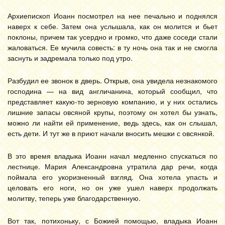
Архиепископ Иоанн посмотрел на нее печально и поднялся
наверх к себе. Затем она услышала, как он молится и бьет
поклоны, причем так усердно и громко, что даже соседи стали
жаловаться. Ее мучила совесть: в ту ночь она так и не смогла
заснуть и задремала только под утро.
Разбудил ее звонок в дверь. Открыв, она увидела незнакомого
господина — на вид англичанина, который сообщил, что
представляет какую-то зерновую компанию, и у них остались
лишние запасы овсяной крупы, поэтому он хотел бы узнать,
можно ли найти ей применение, ведь здесь, как он слышал,
есть дети. И тут же в приют начали вносить мешки с овсянкой.
В это время владыка Иоанн начал медленно спускаться по
лестнице. Мария Александровна утратила дар речи, когда
поймала его укоризненный взгляд. Она хотела упасть и
целовать его ноги, но он уже ушел наверх продолжать
молитву, теперь уже благодарственную.
Вот так, потихоньку, с Божией помощью, владыка Иоанн