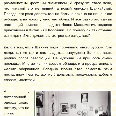
размашистым крестным знамением. И сразу же стало ясно,
что никакой это не нищий, а новый епископ Шанхайский.
Правда, его ряса действительно больше похожа на нищенское
рубище, а на ногах у него нет обуви. И все равно это самый
настоящий епископ — владыка Иоанн Максимович, недавно
приехавший в Китай из Югославии. Но почему он так странно
выглядит? И что делает в этих грязных закоулках?
Дело в том, что в Шанхае тогда проживало много русских. Эти
люди, так же как и сам владыка, вынуждены были оставить
родину после революции. На чужбине им пришлось очень
несладко. Многие из них совсем обнищали и превратились в
жалких оборванцев. Владыка Иоанн стал помогать этим
несчастным чем только мог: деньгами, продуктами, добрым
словом, молитвой.
А в
потрепанной
одежде ходил
потому, что не
считал