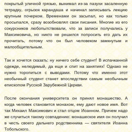
покрытый уличной грязью, вынимал из-за пазухи засаленную
тетрадку, огрызок карандаша и начинал записывать лекцию
крупным почерком. Временами он засыпал, но как только
просыпался, сразу возобновлял свои писания. Многие из его
сокурсников любопытствовали, что за записи получались у
Максимовича, но никто не решился попросить его дать их
прочитать, потому что он был человеком замкнутым и
малообщительным.
Так и хочется сказать: ну ничего себе студент! В испачканной
одежде, нелюдимый, да еще и спит на занятиях! Однако не
нужно торопиться с выводами. Потому что именно этот
необычный студент станет впоследствии самым необычным
епископом Русской Зарубежной Церкви.
После окончания университета он принял монашество. А
когда человек становится монахом, ему дают новое имя. Вот
так Михаил Максимович и стал отцом Иоанном. Причем надо
же случиться такому совпадению: монашеское имя он получил
в честь своего дальнего родственника — святителя Иоанна
Тобольского.