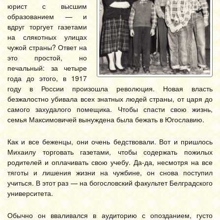
юрист с высшим
образованием — и
вдруг торгует газетами
на слякотных улицах
чужой страны? Ответ на
это простой, но
печальный: за четыре
года до этого, в 1917
году в России произошла революция. Новая власть
безжалостно убивала всех знатных людей страны, от царя до
самого захудалого помещика. Чтобы спасти свою жизнь,
семья Максимовичей вынуждена была бежать в Югославию.
Как и все беженцы, они очень бедствовали. Вот и пришлось
Михаилу торговать газетами, чтобы содержать пожилых
родителей и оплачивать свою учебу. Да-да, несмотря на все
тяготы и лишения жизни на чужбине, он снова поступил
учиться. В этот раз — на богословский факультет Белградского
университета.
Обычно он вваливался в аудиторию с опозданием, густо