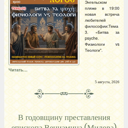
Энгельском
пляже в 19:00
новая встреча
любителей
философии:Тема
3. «Битва за
psyche.
Физиологи vs
Теологи".
Читать…
5 августа, 2026
В годовщину преставления
епископа Вениамина (Милова)