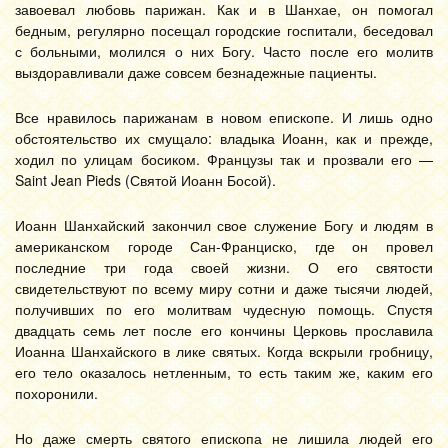
завоевал любовь парижан. Как и в Шанхае, он помогал
бедным, регулярно посещал городские госпитали, беседовал
с больными, молился о них Богу. Часто после его молитв
выздоравливали даже совсем безнадежные пациенты.
Все нравилось парижанам в новом епископе. И лишь одно
обстоятельство их смущало: владыка Иоанн, как и прежде,
ходил по улицам босиком. Французы так и прозвали его —
Saint Jean Pieds (Святой Иоанн Босой).
Иоанн Шанхайский закончил свое служение Богу и людям в
американском городе Сан-Франциско, где он провел
последние три года своей жизни. О его святости
свидетельствуют по всему миру сотни и даже тысячи людей,
получивших по его молитвам чудесную помощь. Спустя
двадцать семь лет после его кончины Церковь прославила
Иоанна Шанхайского в лике святых. Когда вскрыли гробницу,
его тело оказалось нетленным, то есть таким же, каким его
похоронили.
Но даже смерть святого епископа не лишила людей его