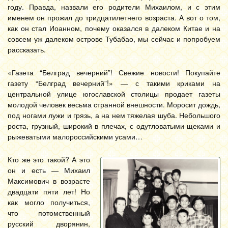
году. Правда, назвали его родители Михаилом, и с этим
именем он прожил до тридцатилетнего возраста. А вот о том,
как он стал Иоанном, почему оказался в далеком Китае и на
совсем уж далеком острове Тубабао, мы сейчас и попробуем
рассказать.
«Газета “Белград вечерний”! Свежие новости! Покупайте
газету “Белград вечерний”!» — с такими криками на
центральной улице югославской столицы продает газеты
молодой человек весьма странной внешности. Моросит дождь,
под ногами лужи и грязь, а на нем тяжелая шуба. Небольшого
роста, грузный, широкий в плечах, с одутловатыми щеками и
рыжеватыми малороссийскими усами…
Кто же это такой? А это
он и есть — Михаил
Максимович в возрасте
двадцати пяти лет! Но
как могло получиться,
что потомственный
русский дворянин,