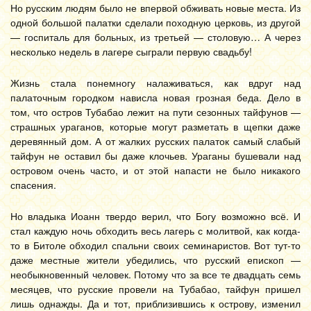
Но русским людям было не впервой обживать новые места. Из
одной большой палатки сделали походную церковь, из другой
— госпиталь для больных, из третьей — столовую… А через
несколько недель в лагере сыграли первую свадьбу!
Жизнь стала понемногу налаживаться, как вдруг над
палаточным городком нависла новая грозная беда. Дело в
том, что остров Тубабао лежит на пути сезонных тайфунов —
страшных ураганов, которые могут разметать в щепки даже
деревянный дом. А от жалких русских палаток самый слабый
тайфун не оставил бы даже клочьев. Ураганы бушевали над
островом очень часто, и от этой напасти не было никакого
спасения.
Но владыка Иоанн твердо верил, что Богу возможно всё. И
стал каждую ночь обходить весь лагерь с молитвой, как когда-
то в Битоле обходил спальни своих семинаристов. Вот тут-то
даже местные жители убедились, что русский епископ —
необыкновенный человек. Потому что за все те двадцать семь
месяцев, что русские провели на Тубабао, тайфун пришел
лишь однажды. Да и тот, приблизившись к острову, изменил