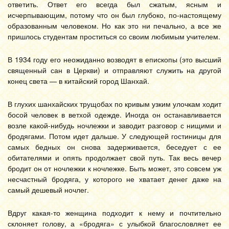
ответить. Ответ его всегда был сжатым, ясным и
исчерпывающим, потому что он был глубоко, по-настоящему
образованным человеком. Но как это ни печально, а все же
пришлось студентам проститься со своим любимым учителем.
В 1934 году его неожиданно возводят в епископы (это высший
священный сан в Церкви) и отправляют служить на другой
конец света — в китайский город Шанхай.
В глухих шанхайских трущобах по кривым узким улочкам ходит
босой человек в ветхой одежде. Иногда он останавливается
возле какой-нибудь ночлежки и заводит разговор с нищими и
бродягами. Потом идет дальше. У следующей гостиницы для
самых бедных он снова задерживается, беседует с ее
обитателями и опять продолжает свой путь. Так весь вечер
бродит он от ночлежки к ночлежке. Быть может, это совсем уж
несчастный бродяга, у которого не хватает денег даже на
самый дешевый ночлег.
Вдруг какая-то женщина подходит к нему и почтительно
склоняет голову, а «бродяга» с улыбкой благословляет ее