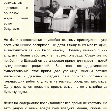
возможным
щеголять в
обновках,
когда люди
вокруг
бедствуют.
Но были в шанхайских трущобах те, кому приходилось хуже
всех. Это нищие беспризорные дети. Обидеть их мог каждый,
а заступиться за них было некому. Поэтому именно о них
владыка Иоанн заботился в первую очередь. Сразу же по
прибытии в Шанхай он организовал приют для сирот и детей
нуждающихся родителей. За свое пятнадцатилетнее
существование этот приют дал убежище многим сотням
мальчиков и девочек. Владыка сам собирал больных и
голодающих ребят с улиц и из темных городских закоулков.
Одну девочку он привел в приют, выменяв ее у китайца за
бутылку водки.
Денег на содержание воспитанников всё время не хватало. Но
зато рядом с ними всегда был владыка Иоанн, любивший