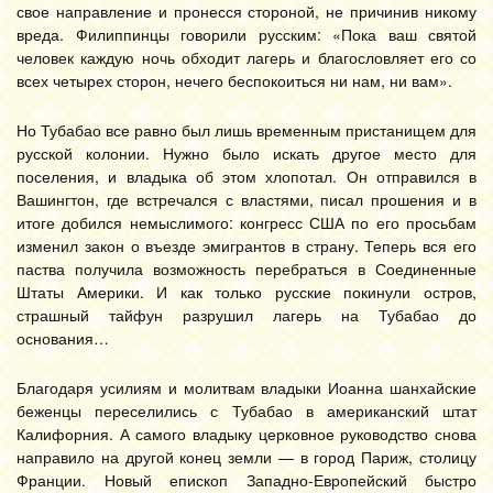
свое направление и пронесся стороной, не причинив никому
вреда. Филиппинцы говорили русским: «Пока ваш святой
человек каждую ночь обходит лагерь и благословляет его со
всех четырех сторон, нечего беспокоиться ни нам, ни вам».
Но Тубабао все равно был лишь временным пристанищем для
русской колонии. Нужно было искать другое место для
поселения, и владыка об этом хлопотал. Он отправился в
Вашингтон, где встречался с властями, писал прошения и в
итоге добился немыслимого: конгресс США по его просьбам
изменил закон о въезде эмигрантов в страну. Теперь вся его
паства получила возможность перебраться в Соединенные
Штаты Америки. И как только русские покинули остров,
страшный тайфун разрушил лагерь на Тубабао до
основания…
Благодаря усилиям и молитвам владыки Иоанна шанхайские
беженцы переселились с Тубабао в американский штат
Калифорния. А самого владыку церковное руководство снова
направило на другой конец земли — в город Париж, столицу
Франции. Новый епископ Западно-Европейский быстро