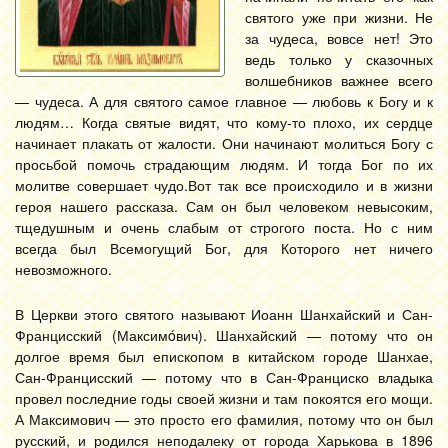
святого уже при жизни. Не
за чудеса, вовсе нет! Это
ведь только у сказочных
волшебников важнее всего
— чудеса. А для святого самое главное — любовь к Богу и к
людям… Когда святые видят, что кому-то плохо, их сердце
начинает плакать от жалости. Они начинают молиться Богу с
просьбой помочь страдающим людям. И тогда Бог по их
молитве совершает чудо.
Вот так все происходило и в жизни
героя нашего рассказа. Сам он был человеком невысоким,
тщедушным и очень слабым от строгого поста. Но с ним
всегда был Всемогущий Бог, для Которого нет ничего
невозможного.
В Церкви этого святого называют Иоанн Шанхайский и Сан-
Францисский (Максимóвич). Шанхайский — потому что он
долгое время был епископом в китайском городе Шанхае,
Сан-Францисский — потому что в Сан-Франциско владыка
провел последние годы своей жизни и там покоятся его мощи.
А Максимович — это просто его фамилия, потому что он был
русский, и родился неподалеку от города Харькова в 1896