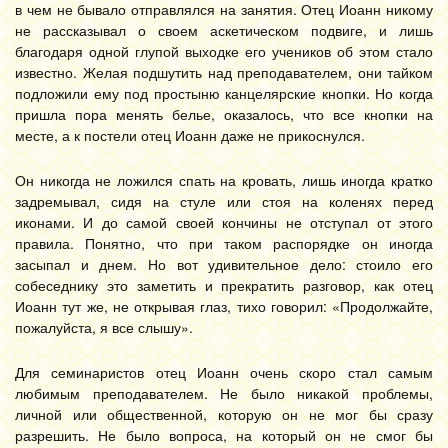
в чем не бывало отправлялся на занятия. Отец Иоанн никому
не рассказывал о своем аскетическом подвиге, и лишь
благодаря одной глупой выходке его учеников об этом стало
известно. Желая подшутить над преподавателем, они тайком
подложили ему под простыню канцелярские кнопки. Но когда
пришла пора менять белье, оказалось, что все кнопки на
месте, а к постели отец Иоанн даже не прикоснулся.
Он никогда не ложился спать на кровать, лишь иногда кратко
задремывал, сидя на стуле или стоя на коленях перед
иконами. И до самой своей кончины не отступал от этого
правила. Понятно, что при таком распорядке он иногда
засыпал и днем. Но вот удивительное дело: стоило его
собеседнику это заметить и прекратить разговор, как отец
Иоанн тут же, не открывая глаз, тихо говорил: «Продолжайте,
пожалуйста, я все слышу».
Для семинаристов отец Иоанн очень скоро стал самым
любимым преподавателем. Не было никакой проблемы,
личной или общественной, которую он не мог бы сразу
разрешить. Не было вопроса, на который он не смог бы