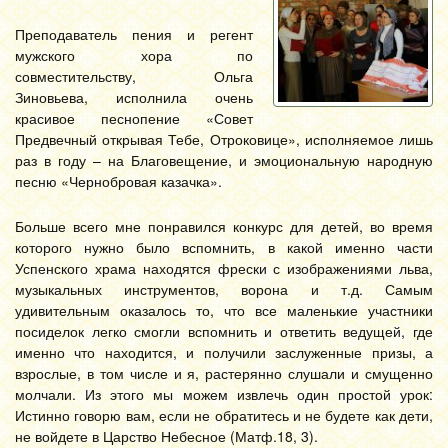
Преподаватель пения и регент
мужского хора по
совместительству, Ольга
Зиновьева, исполнила очень
красивое песнопение «Совет
Предвечный открывая Тебе, Отроковице», исполняемое лишь
раз в году – на Благовещение, и эмоциональную народную
песню «Чернобровая казачка».
Больше всего мне понравился конкурс для детей, во время
которого нужно было вспомнить, в какой именно части
Успенского храма находятся фрески с изображениями льва,
музыкальных инструментов, ворона и т.д. Самым
удивительным оказалось то, что все маленькие участники
посиделок легко смогли вспомнить и ответить ведущей, где
именно что находится, и получили заслуженные призы, а
взрослые, в том числе и я, растерянно слушали и смущенно
молчали. Из этого мы можем извлечь один простой урок:
Истинно говорю вам, если не обратитесь и не будете как дети,
не войдете в Царство Небесное (Матф.18, 3).