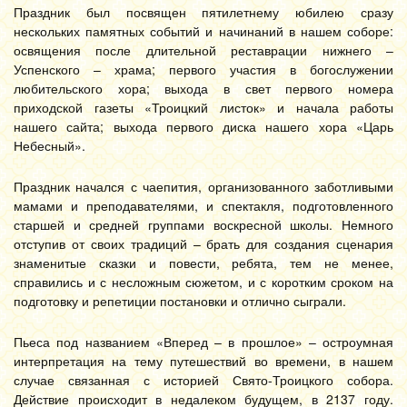
Праздник был посвящен пятилетнему юбилею сразу
нескольких памятных событий и начинаний в нашем соборе:
освящения после длительной реставрации нижнего –
Успенского – храма; первого участия в богослужении
любительского хора; выхода в свет первого номера
приходской газеты «Троицкий листок» и начала работы
нашего сайта; выхода первого диска нашего хора «Царь
Небесный».
Праздник начался с чаепития, организованного заботливыми
мамами и преподавателями, и спектакля, подготовленного
старшей и средней группами воскресной школы. Немного
отступив от своих традиций – брать для создания сценария
знаменитые сказки и повести, ребята, тем не менее,
справились и с несложным сюжетом, и с коротким сроком на
подготовку и репетиции постановки и отлично сыграли.
Пьеса под названием «Вперед – в прошлое» – остроумная
интерпретация на тему путешествий во времени, в нашем
случае связанная с историей Свято-Троицкого собора.
Действие происходит в недалеком будущем, в 2137 году.