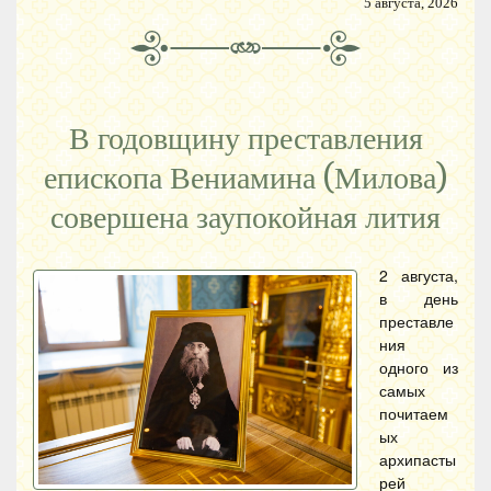
5 августа, 2026
В годовщину преставления
епископа Вениамина (Милова)
совершена заупокойная лития
2 августа,
в день
преставле
ния
одного из
самых
почитаем
ых
архипасты
рей