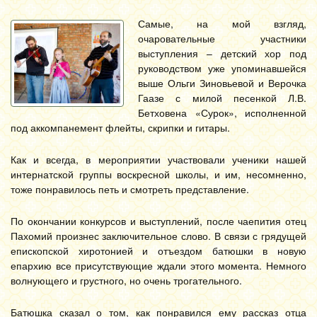
Самые, на мой взгляд,
очаровательные участники
выступления – детский хор под
руководством уже упоминавшейся
выше Ольги Зиновьевой и Верочка
Гаазе с милой песенкой Л.В.
Бетховена «Сурок», исполненной
под аккомпанемент флейты, скрипки и гитары.
Как и всегда, в мероприятии участвовали ученики нашей
интернатской группы воскресной школы, и им, несомненно,
тоже понравилось петь и смотреть представление.
По окончании конкурсов и выступлений, после чаепития отец
Пахомий произнес заключительное слово. В связи с грядущей
епископской хиротонией и отъездом батюшки в новую
епархию все присутствующие ждали этого момента. Немного
волнующего и грустного, но очень трогательного.
Батюшка сказал о том, как понравился ему рассказ отца