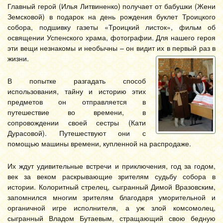
Главный герой (Илья Литвиненко) получает от бабушки (Жени
Земсковой) в подарок на день рождения буклет Троицкого
собора, подшивку газеты «Троицкий листок», фильм об
освящении Успенского храма, фотографии. Для нашего героя
эти вещи незнакомы и необычны – он видит их в первый раз в
жизни.
В попытке разгадать способ
использования, тайну и историю этих
предметов он отправляется в
путешествие во времени, в
сопровождении своей сестры (Кати
Дурасовой). Путешествуют они с
помощью машины времени, купленной на распродаже.
Их ждут удивительные встречи и приключения, год за годом,
век за веком раскрывающие зрителям судьбу собора в
истории. Колоритный стрелец, сыгранный Димой Вразовским,
запомнился многим зрителям благодаря уморительной и
органичной игре исполнителя, а уж злой комсомолец,
сыгранный Владом Бутаевым, стращающий свою бедную