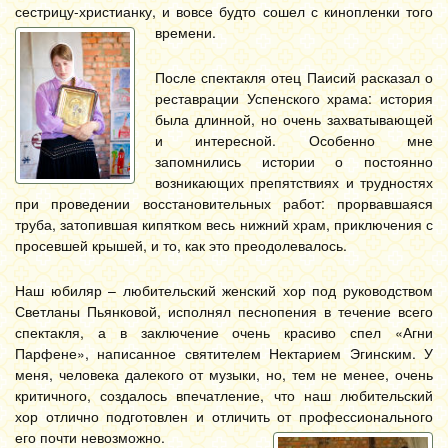
сестрицу-христианку, и вовсе будто сошел с кинопленки того
времени.
После спектакля отец Паисий расказал о
реставрации Успенского храма: история
была длинной, но очень захватывающей
и интересной. Особенно мне
запомнились истории о постоянно
возникающих препятствиях и трудностях
при проведении восстановительных работ: прорвавшаяся
труба, затопившая кипятком весь нижний храм, приключения с
просевшей крышей, и то, как это преодолевалось.
Наш юбиляр – любительский женский хор под руководством
Светланы Пьянковой, исполнял песнопения в течение всего
спектакля, а в заключение очень красиво спел «Агни
Парфене», написанное святителем Нектарием Эгинским. У
меня, человека далекого от музыки, но, тем не менее, очень
критичного, создалось впечатление, что наш любительский
хор отлично подготовлен и отличить от профессионального
его почти невозможно.