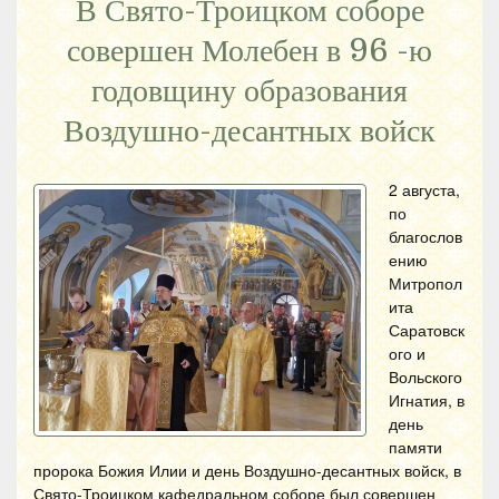
В Свято-Троицком соборе
совершен Молебен в 96 -ю
годовщину образования
Воздушно-десантных войск
2 августа,
по
благослов
ению
Митропол
ита
Саратовск
ого и
Вольского
Игнатия, в
день
памяти
пророка Божия Илии и день Воздушно-десантных войск, в
Свято-Троицком кафедральном соборе был совершен