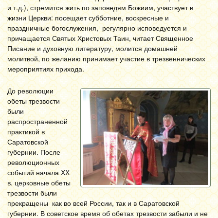
и т.д.), стремится жить по заповедям Божиим, участвует в
жизни Церкви: посещает субботние, воскресные и
праздничные богослужения, регулярно исповедуется и
причащается Святых Христовых Таин, читает Священное
Писание и духовную литературу, молится домашней
молитвой, по желанию принимает участие в трезвеннических
мероприятиях прихода.
До революции
обеты трезвости
были
распространенной
практикой в
Саратовской
губернии. После
революционных
событий начала XX
в. церковные обеты
трезвости были
прекращены как во всей России, так и в Саратовской
губернии. В советское время об обетах трезвости забыли и не