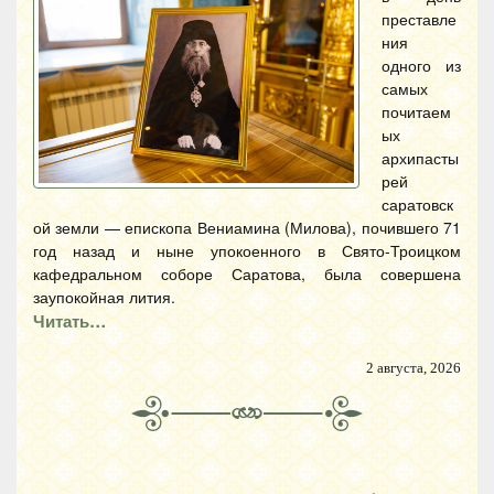
преставле
ния
одного из
самых
почитаем
ых
архипасты
рей
саратовск
ой земли — епископа Вениамина (Милова), почившего 71
год назад и ныне упокоенного в Свято-Троицком
кафедральном соборе Саратова, была совершена
заупокойная лития.
Читать…
2 августа, 2026