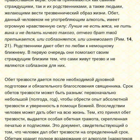
страждущими, так и их родственниками, а также людьми,
желающими вести трезвеннический образ жизни. Обет,
данный человеком не употребляющим алкоголь, имеет
огромную нравственную силу:
Лучше не есть мяса, не пить
вина и не делать ничего такого, отчего брат твой
претыкается, или соблазняется, или изнемогает
(Рим.
14
,
21). Родственники дают обет по любви к немощному
ближнему. В первую очередь они помогают своим
страждущим близким тем, что сами живут трезво и не
являются соблазном для них.
Обет трезвости дается после необходимой духовной
подготовки и обязательного благословения священника. Срок
обетов трезвости может быть разным: первоначально
небольшой (полгода, год), чтобы обрести опыт абсолютной
трезвости и уверенность в помощи Божией. Впоследствии
человек может дать обет на всю жизнь. Тем, кто принял обет
трезвости, выдается особая обетная грамота, скрепленная
печатью и подписями. Это документ, свидетельствующий о
том, что человек дал обет трезвости на определенный срок.
Обетчик хранит полное воздержание от алкоголя (наркотиков