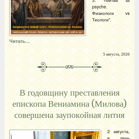
3. «Битва за
psyche.
Физиологи vs
Теологи".
Читать…
5 августа, 2026
В годовщину преставления
епископа Вениамина (Милова)
совершена заупокойная лития
2 августа,
в день