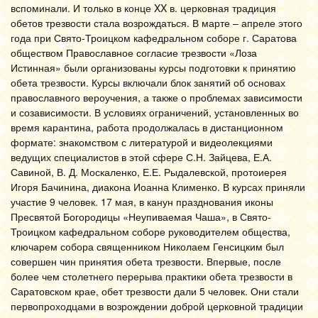
вспоминали. И только в конце XX в. церковная традиция
обетов трезвости стала возрождаться. В марте – апреле этого
года при Свято-Троицком кафедральном соборе г. Саратова
обществом Православное согласие трезвости «Лоза
Истинная» были организованы курсы подготовки к принятию
обета трезвости. Курсы включали блок занятий об основах
православного вероучения, а также о проблемах зависимости
и созависимости. В условиях ограничений, установленных во
время карантина, работа продолжалась в дистанционном
формате: знакомством с литературой и видеолекциями
ведущих специалистов в этой сфере С.Н. Зайцева, Е.А.
Савиной, В. Д. Москаленко, Е.Е. Рыдалевской, протоиерея
Игоря Бачинина, диакона Иоанна Клименко. В курсах приняли
участие 9 человек. 17 мая, в канун празднования иконы
Пресвятой Богородицы «Неупиваемая Чаша», в Свято-
Троицком кафедральном соборе руководителем общества,
ключарем собора священником Николаем Генсицким был
совершен чин принятия обета трезвости. Впервые, после
более чем столетнего перерыва практики обета трезвости в
Саратовском крае, обет трезвости дали 5 человек. Они стали
первопроходцами в возрождении доброй церковной традиции