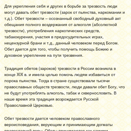
Для укрепления себя и других в борьбе за трезвость люди
могут давать обет трезвости (зарок от пьянства, наркомании и
т.д.). Обет трезвости – осознанный свободный духовный акт
обещания полного воздержания от алкоголя (абсолютной
трезвости), употребления наркотических средств,
табакокурения, участия в предосудительных играх,
нецензурной брани и т.д., данный человеком перед Богом.
Обет дается для того, чтобы получить помощь Божию и
духовное укрепление на пути трезвения.
Традиция обетов (зароков) трезвости в России возникла в
конце XIX в. и имела целью помочь людям избавиться от
порока пьянства. Тогда в стране существовали тысячи
православных обществ трезвости, люди давали обет Богу, что
не будут употреблять алкоголь, табак и сквернословить. В
наше время эта традиция возрождается Русской
Православной Церковью.
Обет трезвости дается человеком православного
вероисповедания, верующим и принимающим догматы
православной веры. Обеты принимаются как самими