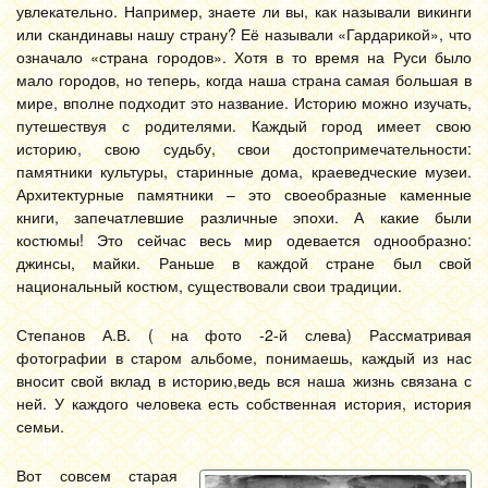
увлекательно. Например, знаете ли вы, как называли викинги
или скандинавы нашу страну? Её называли «Гардарикой», что
означало «страна городов». Хотя в то время на Руси было
мало городов, но теперь, когда наша страна самая большая в
мире, вполне подходит это название. Историю можно изучать,
путешествуя с родителями. Каждый город имеет свою
историю, свою судьбу, свои достопримечательности:
памятники культуры, старинные дома, краеведческие музеи.
Архитектурные памятники – это своеобразные каменные
книги, запечатлевшие различные эпохи. А какие были
костюмы! Это сейчас весь мир одевается однообразно:
джинсы, майки. Раньше в каждой стране был свой
национальный костюм, существовали свои традиции.
Степанов А.В. ( на фото -2-й слева) Рассматривая
фотографии в старом альбоме, понимаешь, каждый из нас
вносит свой вклад в историю,ведь вся наша жизнь связана с
ней. У каждого человека есть собственная история, история
семьи.
Вот совсем старая