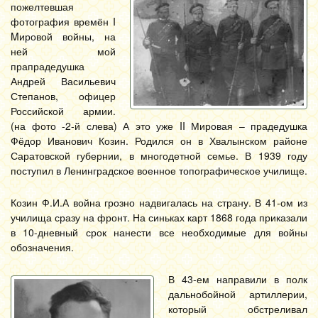
пожелтевшая
фотография времён I
Mировой войны, на
ней мой
прапрадедушка
Андрей Васильевич
Степанов, офицер
Российской армии.
(на фото -2-й слева) А это уже II Мировая – прадедушка
Фёдор Иванович Козин. Родился он в Хвалынском районе
Саратовской губернии, в многодетной семье. В 1939 году
поступил в Ленинградское военное топографическое училище.
Козин Ф.И.А война грозно надвигалась на страну. В 41-ом из
училища сразу на фронт. На синьках карт 1868 года приказали
в 10-дневный срок нанести все необходимые для войны
обозначения.
В 43-ем направили в полк
дальнобойной артиллерии,
который обстреливал