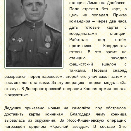
станцию Лиман на Донбассе.
Полк стрелял без карт, в
цель не попадал. Приказ
командира – через два часа
дать готовые карты с
координатами станции.
Работали под огнём
противника. Координаты
готовы. В это время на
станцию заходил
фашистский эшелон с
танками. Первый снаряд
разорвался перед паровозом, второй его уничтожил, затем и
весь эшелон с танками. За эту операцию – первая медаль «За
отвагу». В Днепропетровской операции Конная армия попала
в окружение.
Дедушке приказано ночью на самолёте, под обстрелом
доставить карты конникам. Благодаря чему конница
вырвалась из окружения. За Яссо-Кишенёвскую операцию
награждён орденом «Красной звезды». В составе 3-го