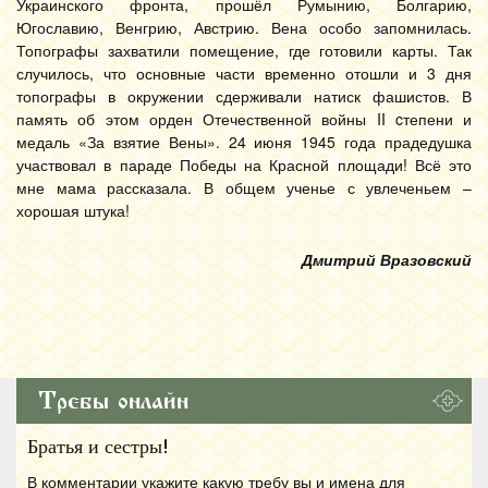
Украинского фронта, прошёл Румынию, Болгарию,
Югославию, Венгрию, Австрию. Вена особо запомнилась.
Топографы захватили помещение, где готовили карты. Так
случилось, что основные части временно отошли и 3 дня
топографы в окружении сдерживали натиск фашистов. В
память об этом орден Отечественной войны II cтепени и
медаль «За взятие Вены». 24 июня 1945 года прадедушка
участвовал в параде Победы на Красной площади! Всё это
мне мама рассказала. В общем ученье с увлеченьем –
хорошая штука!
Дмитрий Вразовский
Требы онлайн
Братья и сестры!
В комментарии укажите какую требу вы и имена для