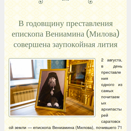
В годовщину преставления
епископа Вениамина (Милова)
совершена заупокойная лития
2 августа,
в день
преставле
ния
одного из
самых
почитаем
ых
архипасты
рей
саратовск
ой земли — епископа Вениамина (Милова), почившего 71