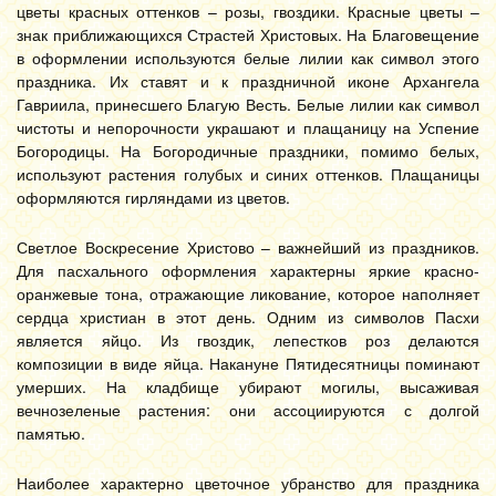
цветы красных оттенков – розы, гвоздики. Красные цветы –
знак приближающихся Страстей Христовых. На Благовещение
в оформлении используются белые лилии как символ этого
праздника. Их ставят и к праздничной иконе Архангела
Гавриила, принесшего Благую Весть. Белые лилии как символ
чистоты и непорочности украшают и плащаницу на Успение
Богородицы. На Богородичные праздники, помимо белых,
используют растения голубых и синих оттенков. Плащаницы
оформляются гирляндами из цветов.
Светлое Воскресение Христово – важнейший из праздников.
Для пасхального оформления характерны яркие красно-
оранжевые тона, отражающие ликование, которое наполняет
сердца христиан в этот день. Одним из символов Пасхи
является яйцо. Из гвоздик, лепестков роз делаются
композиции в виде яйца. Накануне Пятидесятницы поминают
умерших. На кладбище убирают могилы, высаживая
вечнозеленые растения: они ассоциируются с долгой
памятью.
Наиболее характерно цветочное убранство для праздника