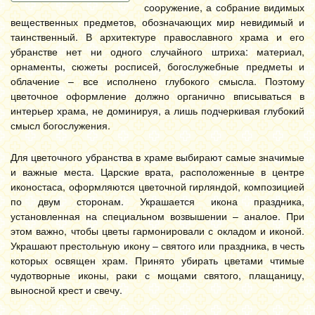
сооружение, а собрание видимых
вещественных предметов, обозначающих мир невидимый и
таинственный. В архитектуре православного храма и его
убранстве нет ни одного случайного штриха: материал,
орнаменты, сюжеты росписей, богослужебные предметы и
облачение – все исполнено глубокого смысла. Поэтому
цветочное оформление должно органично вписываться в
интерьер храма, не доминируя, а лишь подчеркивая глубокий
смысл богослужения.
Для цветочного убранства в храме выбирают самые значимые
и важные места. Царские врата, расположенные в центре
иконостаса, оформляются цветочной гирляндой, композицией
по двум сторонам. Украшается икона праздника,
установленная на специальном возвышении – аналое. При
этом важно, чтобы цветы гармонировали с окладом и иконой.
Украшают престольную икону – святого или праздника, в честь
которых освящен храм. Принято убирать цветами чтимые
чудотворные иконы, раки с мощами святого, плащаницу,
выносной крест и свечу.