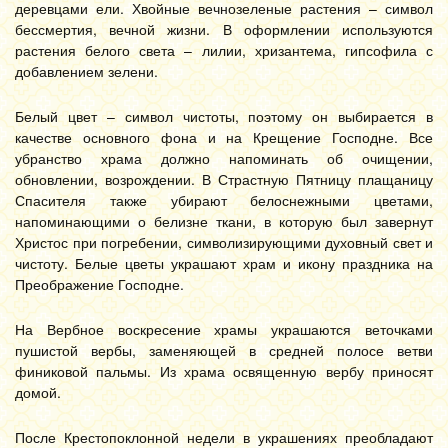
деревцами ели. Хвойные вечнозеленые растения – символ
бессмертия, вечной жизни. В оформлении используются
растения белого света – лилии, хризантема, гипсофила с
добавлением зелени.
Белый цвет – символ чистоты, поэтому он выбирается в
качестве основного фона и на Крещение Господне. Все
убранство храма должно напоминать об очищении,
обновлении, возрождении. В Страстную Пятницу плащаницу
Спасителя также убирают белоснежными цветами,
напоминающими о белизне ткани, в которую был завернут
Христос при погребении, символизирующими духовный свет и
чистоту. Белые цветы украшают храм и икону праздника на
Преображение Господне.
На Вербное воскресение храмы украшаются веточками
пушистой вербы, заменяющей в средней полосе ветви
финиковой пальмы. Из храма освященную вербу приносят
домой.
После Крестопоклонной недели в украшениях преобладают