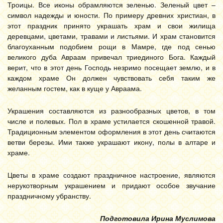
Троицы. Все иконы обрамляются зеленью. Зеленый цвет –
символ надежды и юности. По примеру древних христиан, в
этот праздник принято украшать храм и свои жилища
деревцами, цветами, травами и листьями. И храм становится
благоуханным подобием рощи в Мамре, где под сенью
великого дуба Авраам привечал триединого Бога. Каждый
верит, что в этот день Господь незримо посещает землю, и в
каждом храме Он должен чувствовать себя таким же
желанным гостем, как в куще у Авраама.
Украшения составляются из разнообразных цветов, в том
числе и полевых. Пол в храме устилается скошенной травой.
Традиционным элементом оформления в этот день считаются
ветви березы. Ими также украшают икону, полы в алтаре и
храме.
Цветы в храме создают праздничное настроение, являются
нерукотворным украшением и придают особое звучание
праздничному убранству.
Подготовила Ирина Муслимова