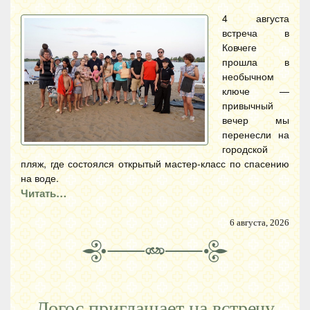
4 августа
встреча в
Ковчеге
прошла в
необычном
ключе —
привычный
вечер мы
перенесли на
городской
пляж, где состоялся открытый мастер-класс по спасению
на воде.
Читать…
6 августа, 2026
Логос приглашает на встречу