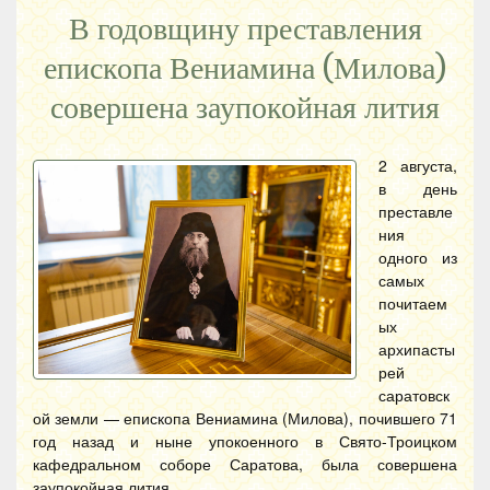
В годовщину преставления
епископа Вениамина (Милова)
совершена заупокойная лития
2 августа,
в день
преставле
ния
одного из
самых
почитаем
ых
архипасты
рей
саратовск
ой земли — епископа Вениамина (Милова), почившего 71
год назад и ныне упокоенного в Свято-Троицком
кафедральном соборе Саратова, была совершена
заупокойная лития.