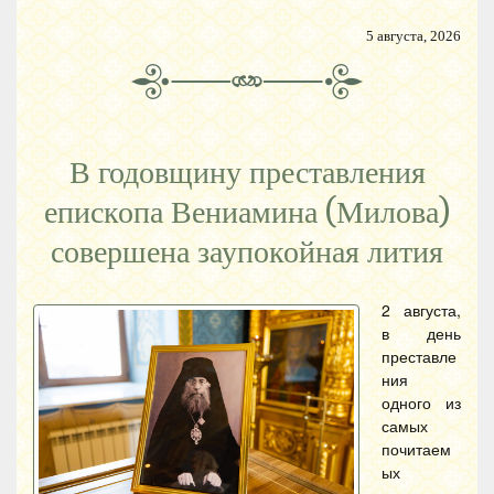
5 августа, 2026
В годовщину преставления
епископа Вениамина (Милова)
совершена заупокойная лития
2 августа,
в день
преставле
ния
одного из
самых
почитаем
ых