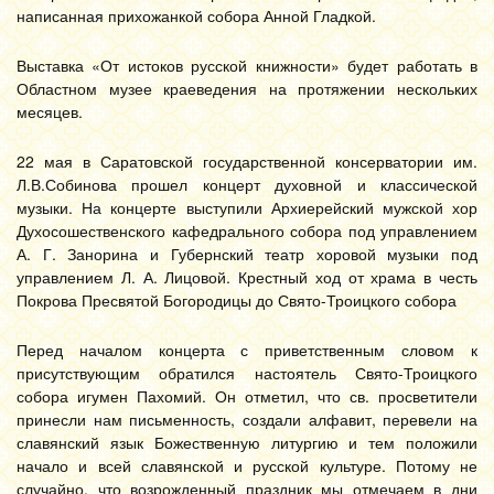
написанная прихожанкой собора Анной Гладкой.
Выставка «От истоков русской книжности» будет работать в
Областном музее краеведения на протяжении нескольких
месяцев.
22 мая в Саратовской государственной консерватории им.
Л.В.Собинова прошел концерт духовной и классической
музыки. На концерте выступили Архиерейский мужской хор
Духосошественского кафедрального собора под управлением
А. Г. Занорина и Губернский театр хоровой музыки под
управлением Л. А. Лицовой. Крестный ход от храма в честь
Покрова Пресвятой Богородицы до Свято-Троицкого собора
Перед началом концерта с приветственным словом к
присутствующим обратился настоятель Свято-Троицкого
собора игумен Пахомий. Он отметил, что св. просветители
принесли нам письменность, создали алфавит, перевели на
славянский язык Божественную литургию и тем положили
начало и всей славянской и русской культуре. Потому не
случайно, что возрожденный праздник мы отмечаем в дни