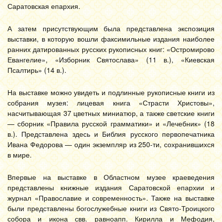
Саратовская епархия.
А затем присутствующим была представлена экспозиция
выставки, в которую вошли факсимильные издания наиболее
ранних датированных русских рукописных книг: «Остромирово
Евангелие», «Изборник Святослава» (11 в.), «Киевская
Псалтирь» (14 в.).
На выставке можно увидеть и подлинные рукописные книги из
собрания музея: лицевая книга «Страсти Христовы»,
насчитывающая 37 цветных миниатюр, а также светские книги
— сборник «Правила русской грамматики» и «Лечебник» (18
в.). Представлена здесь и Библия русского первопечатника
Ивана Федорова — один экземпляр из 250-ти, сохранившихся
в мире.
Впервые на выставке в Областном музее краеведения
представлены книжные издания Саратовской епархии и
журнал «Православие и современность». Также на выставке
были представлены богослужебные книги из Свято-Троицкого
собора и икона свв. равноапп. Кирилла и Мефодия,