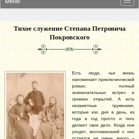
Меню
Навиг
Тихое служение Степана Петровича
Покровского
Есть люди, чья жизнь
напоминает приключенческий
роман, полный
знаменательных встреч и
громких открытий. А есть
незаметные труженики,
которые изо дня в день, из
года в год просто и тихо
делают свое дело. Когда они
уходят, воспоминаний о них
остается не очень много –