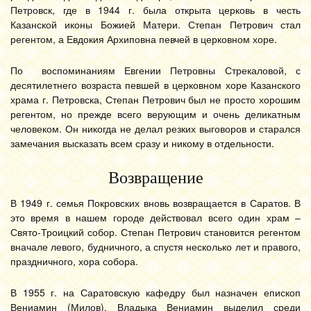
Петровск, где в 1944 г. была открыта церковь в честь
Казанской иконы Божией Матери. Степан Петрович стал
регентом, а Евдокия Архиповна певчей в церковном хоре.
По воспоминаниям Евгении Петровны Стрекаловой, с
десятилетнего возраста певшей в церковном хоре Казанского
храма г. Петровска, Степан Петрович был не просто хорошим
регентом, но прежде всего верующим и очень деликатным
человеком. Он никогда не делал резких выговоров и старался
замечания высказать всем сразу и никому в отдельности.
Возвращение
В 1949 г. семья Покровских вновь возвращается в Саратов. В
это время в нашем городе действовал всего один храм –
Свято-Троицкий собор. Степан Петрович становится регентом
вначале левого, будничного, а спустя несколько лет и правого,
праздничного, хора собора.
В 1955 г. на Саратовскую кафедру был назначен епископ
Вениамин (Милов). Владыка Вениамин выделил среди