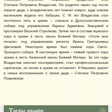
Степана Петровича Владислав. Он родился через год после
смерти деда, с младенческих лет помнит клирос, куда совсем
маленьким водила его бабушка. С 16 лет Владислав стал
постоянно петь в храме – сначала в Духосошественском
соборе под управлением Ларисы Адамовны Земцовой и
протоиерея Василия Стрелкова. Затем пел в составе мужского
хора в храме в честь иконы Божией Матери «Утоли моя
печали» под управлением регента Ирины Григорьевны
Цветковой. Некоторое время был певчим хора Свято-
Троицкого собора. В настоящее время – певчий правого хора
храма в честь Казанской иконы Божией Матери. За эти годы
Владислав окончил консерваторию, стал профессиональным
скрипачом, но пение в храме не оставляет. И бережно хранит
в семье воспоминания о своем деде – Степане Петровиче
Покровском.
Требы онлайн