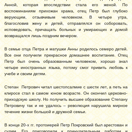
Анной, которая впоследствии стала его женой. По
воспоминаниям прихожан храма, отец Петр был глубоко
верующим, отзывчивым человеком. В четыре утра,
благословив жену и детей, отправлялся он соборовать,
исповедовать, причащать больных и умирающих и домой
возвращался лишь поздним вечером.
В семье отца Петра и матушки Анны родилось семеро детей.
Все они получили прекрасное домашнее воспитание. Отец
Петр был очень образованным человеком, хорошо знал
четыре иностранных языка, потому смог привить любовь к
учебе и своим детям.
Степан Петрович читал шестопсалмие с шести лет, а петь на
клиросе стал в самом юном возрасте. Он окончил церковно-
приходскую школу. Но получить высшее образование Степану
Петровичу так и не удалось – революция нарушила мирное
течение жизни большой и дружной семьи.
В конце 20-х гг. протоиерей Петр Покровский был арестован и
судим. Его приговорили к принудительным работам и