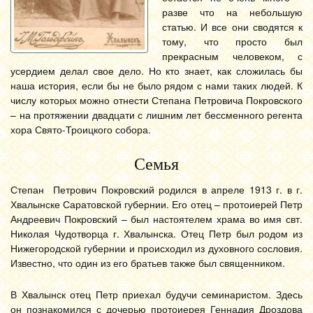
разве что на небольшую
статью. И все они сводятся к
тому, что просто был
прекрасным человеком, с
усердием делал свое дело. Но кто знает, как сложилась бы
наша история, если бы не было рядом с нами таких людей. К
числу которых можно отнести Степана Петровича Покровского
– на протяжении двадцати с лишним лет бессменного регента
хора Свято-Троицкого собора.
Семья
Степан Петрович Покровский родился в апреле 1913 г. в г.
Хвалынске Саратовской губернии. Его отец – протоиерей Петр
Андреевич Покровский – был настоятелем храма во имя свт.
Николая Чудотворца г. Хвалынска. Отец Петр был родом из
Нижегородской губернии и происходил из духовного сословия.
Известно, что один из его братьев также был священником.
В Хвалынск отец Петр приехал будучи семинаристом. Здесь
он познакомился с дочерью протоиерея Геннадия Дроздова