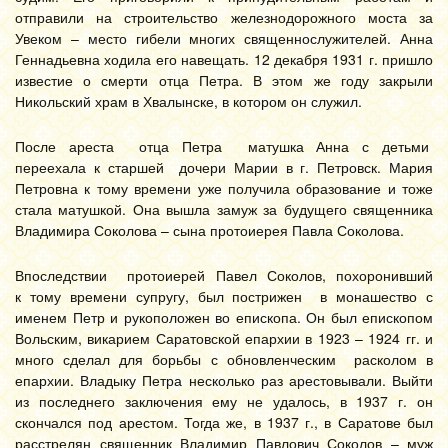
отправили на строительство железнодорожного моста за
Увеком – место гибели многих священнослужителей. Анна
Геннадьевна ходила его навещать. 12 декабря 1931 г. пришло
известие о смерти отца Петра. В этом же году закрыли
Никольский храм в Хвалынске, в котором он служил.
После ареста отца Петра матушка Анна с детьми
переехала к старшей дочери Марии в г. Петровск. Мария
Петровна к тому времени уже получила образование и тоже
стала матушкой. Она вышла замуж за будущего священника
Владимира Соколова – сына протоиерея Павла Соколова.
Впоследствии протоиерей Павел Соколов, похоронивший
к тому времени супругу, был пострижен в монашество с
именем Петр и рукоположен во епископа. Он был епископом
Вольским, викарием Саратовской епархии в 1923 – 1924 гг. и
много сделал для борьбы с обновленческим расколом в
епархии. Владыку Петра несколько раз арестовывали. Выйти
из последнего заключения ему не удалось, в 1937 г. он
скончался под арестом. Тогда же, в 1937 г., в Саратове был
расстрелян священник Владимир Павлович Соколов – муж