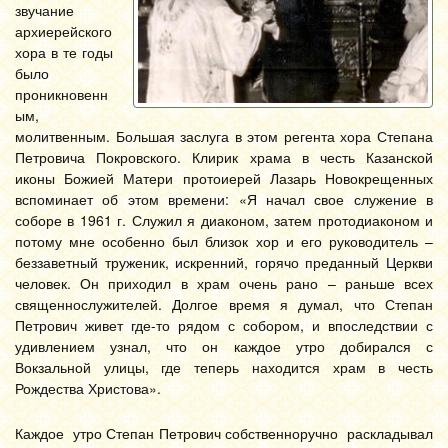
звучание
архиерейского
хора в те годы
было
проникновенн
ым,
молитвенным. Большая заслуга в этом регента хора Степана
Петровича Покровского. Клирик храма в честь Казанской
иконы Божией Матери протоиерей Лазарь Новокрещенных
вспоминает об этом времени: «Я начал свое служение в
соборе в 1961 г. Служил я диаконом, затем протодиаконом и
потому мне особенно был близок хор и его руководитель –
беззаветный труженик, искренний, горячо преданный Церкви
человек. Он приходил в храм очень рано – раньше всех
священнослужителей. Долгое время я думал, что Степан
Петрович живет где-то рядом с собором, и впоследствии с
удивлением узнал, что он каждое утро добирался с
Вокзальной улицы, где теперь находится храм в честь
Рождества Христова».
Каждое утро Степан Петрович собственноручно раскладывал