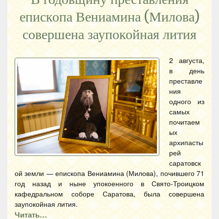
епископа Вениамина (Милова)
совершена заупокойная лития
2 августа,
в день
преставле
ния
одного из
самых
почитаем
ых
архипасты
рей
саратовск
ой земли — епископа Вениамина (Милова), почившего 71
год назад и ныне упокоенного в Свято-Троицком
кафедральном соборе Саратова, была совершена
заупокойная лития.
Читать…