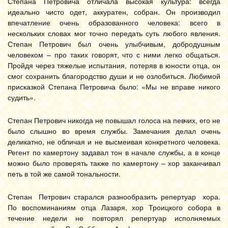
Степана Петровича отличала высокая культура: всегда
идеально чисто одет, аккуратен, собран. Он производил
впечатление очень образованного человека: всего в
нескольких словах мог точно передать суть любого явления.
Степан Петрович был очень улыбчивым, добродушным
человеком – про таких говорят, что с ними легко общаться.
Пройдя через тяжелые испытания, потеряв в юности отца, он
смог сохранить благородство души и не озлобиться. Любимой
присказкой Степана Петровича было: «Мы не вправе никого
судить».
Степан Петрович никогда не повышал голоса на певчих, его не
было слышно во время службы. Замечания делал очень
деликатно, не обличая и не высмеивая конкретного человека.
Регент по камертону задавал тон в начале службы, а в конце
можно было проверять также по камертону – хор заканчивал
петь в той же самой тональности.
Степан Петрович старался разнообразить репертуар хора.
По воспоминаниям отца Лазаря, хор Троицкого собора в
течение недели не повторял репертуар исполняемых