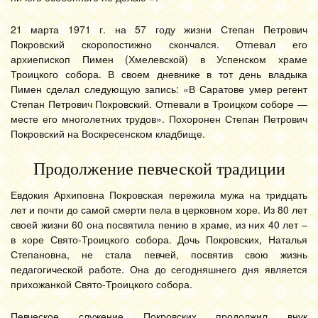
21 марта 1971 г. на 57 году жизни Степан Петрович
Покровский скоропостижно скончался. Отпевал его
архиепископ Пимен (Хмелевской) в Успенском храме
Троицкого собора. В своем дневнике в тот день владыка
Пимен сделал следующую запись: «В Саратове умер регент
Степан Петрович Покровский. Отпевали в Троицком соборе —
месте его многолетних трудов». Похоронен Степан Петрович
Покровский на Воскресенском кладбище.
Продолжение певческой традиции
Евдокия Архиповна Покровская пережила мужа на тридцать
лет и почти до самой смерти пела в церковном хоре. Из 80 лет
своей жизни 60 она посвятила пению в храме, из них 40 лет –
в хоре Свято-Троицкого собора. Дочь Покровских, Наталья
Степановна, не стала певчей, посвятив свою жизнь
педагогической работе. Она до сегодняшнего дня является
прихожанкой Свято-Троицкого собора.
Певческое служение Покровских продолжил внук