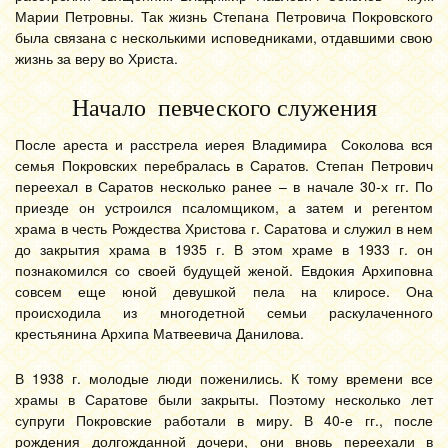
Марии Петровны. Так жизнь Степана Петровича Покровского
была связана с несколькими исповедниками, отдавшими свою
жизнь за веру во Христа.
Начало певческого служения
После ареста и расстрела иерея Владимира Соколова вся
семья Покровских перебралась в Саратов. Степан Петрович
переехал в Саратов несколько ранее – в начале 30-х гг. По
приезде он устроился псаломщиком, а затем и регентом
храма в честь Рождества Христова г. Саратова и служил в нем
до закрытия храма в 1935 г. В этом храме в 1933 г. он
познакомился со своей будущей женой. Евдокия Архиповна
совсем еще юной девушкой пела на клиросе. Она
происходила из многодетной семьи раскулаченного
крестьянина Архипа Матвеевича Данилова.
В 1938 г. молодые люди поженились. К тому времени все
храмы в Саратове были закрыты. Поэтому несколько лет
супруги Покровские работали в миру. В 40-е гг., после
рождения долгожданной дочери, они вновь переехали в