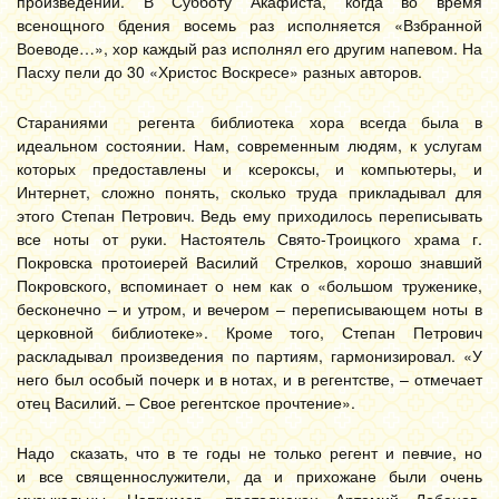
произведений. В Субботу Акафиста, когда во время
всенощного бдения восемь раз исполняется «Взбранной
Воеводе…», хор каждый раз исполнял его другим напевом. На
Пасху пели до 30 «Христос Воскресе» разных авторов.
Стараниями регента библиотека хора всегда была в
идеальном состоянии. Нам, современным людям, к услугам
которых предоставлены и ксероксы, и компьютеры, и
Интернет, сложно понять, сколько труда прикладывал для
этого Степан Петрович. Ведь ему приходилось переписывать
все ноты от руки. Настоятель Свято-Троицкого храма г.
Покровска протоиерей Василий Стрелков, хорошо знавший
Покровского, вспоминает о нем как о «большом труженике,
бесконечно – и утром, и вечером – переписывающем ноты в
церковной библиотеке». Кроме того, Степан Петрович
раскладывал произведения по партиям, гармонизировал. «У
него был особый почерк и в нотах, и в регентстве, – отмечает
отец Василий. – Свое регентское прочтение».
Надо сказать, что в те годы не только регент и певчие, но
и все священнослужители, да и прихожане были очень