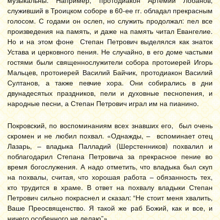
музыкальны. Например, протодиакон Артемий Лобанов,
служивший в Троицком соборе в 60-ее гг. обладал прекрасным
голосом. С годами он ослеп, но служить продолжал: пел все
произведения на память, и даже на память читал Евангелие.
Но и на этом фоне Степан Петрович выделялся как знаток
Устава и церковного пения. Не случайно, в его доме частыми
гостями были священнослужители собора протоиерей Игорь
Мальцев, протоиерей Василий Байчик, протодиакон Василий
Султанов, а также певчие хора. Они собирались в дни
двунадесятых праздников, пели и духовные песнопения, и
народные песни, а Степан Петрович играл им на пианино.
Покровский, по воспоминаниям всех знавших его, был очень
скромен и не любил похвал. «Однажды, – вспоминает отец
Лазарь, – владыка Палладий (Шерстенников) похвалил и
поблагодарил Степана Петровича за прекрасное пение во
время богослужения. А надо отметить, что владыка был скуп
на похвалы, считая, что хорошая работа – обязанность тех,
кто трудится в храме. В ответ на похвалу владыки Степан
Петрович сильно покраснел и сказал: “Не стоит меня хвалить,
Ваше Преосвященство. Я такой же раб Божий, как и все, и
ничего особенного не делаю”».