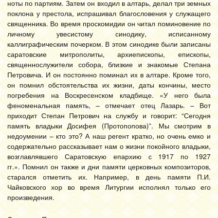
ноты по партиям. Затем он входил в алтарь, делал три земных
поклона у престола, испрашивал благословения у служащего
священника. Во время проскомидии он читал поминовение по
личному увесистому синодику, исписанному
каллиграфическим почерком. В этом синодике были записаны
саратовские митрополиты, архиепископы, епископы,
священнослужители собора, близкие и знакомые Степана
Петровича. И он постоянно поминал их в алтаре. Кроме того,
он помнил обстоятельства их жизни, даты кончины, место
погребения на Воскресенском кладбище. «У него была
феноменальная память, – отмечает отец Лазарь. – Вот
приходит Степан Петрович на службу и говорит: “Сегодня
память владыки Досифея (Протопопова)”. Мы смотрим в
недоумении – кто это? А наш регент кратко, но очень емко и
содержательно рассказывает нам о жизни покойного владыки,
возглавлявшего Саратовскую епархию с 1917 по 1927
гг.». Помнил он также и дни памяти церковных композиторов,
старался отметить их. Например, в день памяти П.И.
Чайковского хор во время Литургии исполнял только его
произведения.