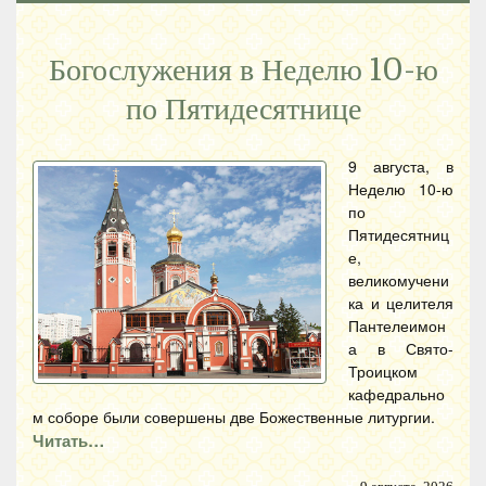
Богослужения в Неделю 10-ю
по Пятидесятнице
9 августа, в
Неделю 10-ю
по
Пятидесятниц
е,
великомучени
ка и целителя
Пантелеимон
а в Свято-
Троицком
кафедрально
м соборе были совершены две Божественные литургии.
Читать…