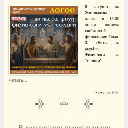
6 августа на
Энгельском
пляже в 19:00
новая встреча
любителей
философии:Тема
3. «Битва за
psyche.
Физиологи vs
Теологи".
Читать…
5 августа, 2026
В годовщину преставления