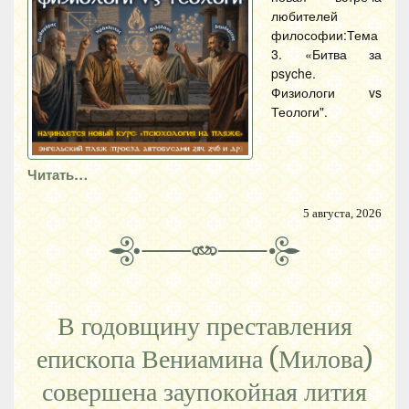
любителей
философии:Тема
3. «Битва за
psyche.
Физиологи vs
Теологи".
Читать…
5 августа, 2026
В годовщину преставления
епископа Вениамина (Милова)
совершена заупокойная лития