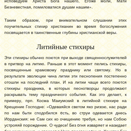
исповедуем Христа Бога нашего, Егоже моли, Мати
Безневестная, помиловатися душам нашим».
Таким образом, при внимательном слушании этих
поучительных стихир христианин во время богослужения
посвящается в таинственные глубины христианской веры.
Литийные стихиры
Эти стихиры обычно поются при выходе священнослужителей
в притвор на литию. Раньше в этот момент пелись стихиры,
посвященные храмовому празднику или святому. Но в
результате эволюции чина литии эти песнопения постепенно
отошли на последний план. И на литии чаще всего поются
стихиры праздника, в которых песнотворцы продолжают
раскрывать тему праздничного события. Как это делает, к
примеру, прп. Косма Маиумский в литийной стихире на
Крещение Господне: «Одеваяйся светом яко ризою, нас ради
по нам быти сподобился eсть, во струи одевается днесь
Иoрданския: не Сам сих ко очищению требуя, но нам Собою
устрояяй порождение. О чудесе! Без oгня изваряет и назидает