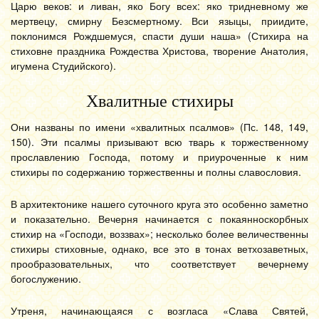
Царю веков: и ливан, яко Богу всех: яко тридневному же
мертвецу, смирну Безсмертному. Вси языцы, приидите,
поклонимся Рождшемуся, спасти души наша» (Стихира на
стиховне праздника Рождества Христова, творение Анатолия,
игумена Студийского).
Хвалитные стихиры
Они названы по имени «хвалитных псалмов» (Пс. 148, 149,
150). Эти псалмы призывают всю тварь к торжественному
прославлению Господа, потому и приуроченные к ним
стихиры по содержанию торжественны и полны славословия.
В архитектонике нашего суточного круга это особенно заметно
и показательно. Вечерня начинается с покаянноскорбных
стихир на «Господи, воззвах»; несколько более величественны
стихиры стиховные, однако, все это в тонах ветхозаветных,
прообразовательных, что соответствует вечернему
богослужению.
Утреня, начинающаяся с возгласа «Слава Святей,