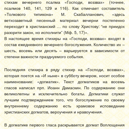
стихам вечернего псалма «Господи, воззвах» (точнее,
псалмов 140, 141, 129 и 116). Как отмечает составитель
«Толкового типикона» М. Скабалланович, «здесь
ветхозаветный песенный материал вечерни постепенно
переходит в христианский … по слову Христову: “не приидох
разорити закон, но исполнити” (Мф. 5, 17)».
В настоящее время стихиры на «Господи, воззвах» входят в
состав ежедневного вечернего богослужения. Количество их –
шесть, восемь или десять – варьируется в зависимости от
степени важности празднуемого события.
Последняя стихира в ряду стихир на «Господи, воззвах»,
которая поется на «И ныне» в субботу вечером, носит особое
наименование: «догматик». Текст догматиков на восемь
гласов написал прп. Иоанн Дамаскин. По содержанию они
великолепны и исключительно богаты. Догматики служат
лучшим подтверждением того, что богослужение по своему
внутреннему содержанию есть храмовое исповедание
христианских догматов, вероучения и нравоучения.
В догматике первого гласа раскрывается догмат Воплощения