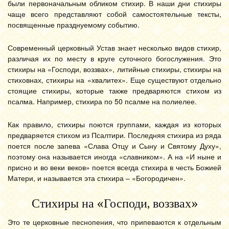
были первоначальным обликом стихир. В наши дни стихиры
чаще всего представляют собой самостоятельные тексты,
посвященные празднуемому событию.
Современный церковный Устав знает несколько видов стихир,
различая их по месту в круге суточного богослужения. Это
стихиры на «Господи, воззвах», литийные стихиры, стихиры на
стиховнах, стихиры на «хвалитех». Еще существуют отдельно
стоящие стихиры, которые также предваряются стихом из
псалма. Например, стихира по 50 псалме на полиелее.
Как правило, стихиры поются группами, каждая из которых
предваряется стихом из Псалтири. Последняя стихира из ряда
поется после запева «Слава Отцу и Сыну и Святому Духу»,
поэтому она называется иногда «славником». А на «И ныне и
присно и во веки веков» поется всегда стихира в честь Божией
Матери, и называется эта стихира – «Богородичен».
Стихиры на «Господи, воззвах»
Это те церковные песнопения, что припеваются к отдельным