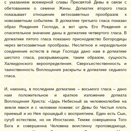
с указанием всемирной славы Пресвятой Девы в связи с
обетованием о семени Жены. Догматик второго гласа
показывает отношение ветхозаветных прообразов к
новозаветным событиям. В догматике третьего гласа показан
образ Рождения Господа, а вот цель Его Рождения и
спасительное значение даны в догматике четвертого гласа. В
догматике пятого гласа показано приснодевство Богородицы
через ветхозаветные прообразы. Неслитное и нераздельное
соединение естеств в лице Господа дано нам в догматике
шестого гласа, раскрывающем, таким образом, сущность
Халкидонского вероопределения. Сверхъестественность и
таинственность Воплощения раскрыты в догматике седьмого
гласа.
И, наконец, в последнем догматике – восьмого гласа – дано
нам положительное и краткое изложение догмата
Воплощения Христа: «Царь Небесный за человеколюбие на
земли явися и с человеки поживе: от Девы бо Чистыя плоть
приемый и из Нея прошедый с восприятием. Един есть Сын,
сугуб естеством, но не Ипостасию. Темже совершенна Того
Бога и совершенна Человека воистинну проповедающе,