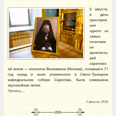
2 августа,
в день
преставле
ния
одного из
самых
почитаем
ых
архипасты
рей
саратовск
ой земли — епископа Вениамина (Милова), почившего 71
год назад и ныне упокоенного в Свято-Троицком
кафедральном соборе Саратова, была совершена
заупокойная лития.
Читать…
2 августа, 2026