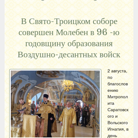
В Свято-Троицком соборе
совершен Молебен в 96 -ю
годовщину образования
Воздушно-десантных войск
2 августа,
по
благослов
ению
Митропол
ита
Саратовск
ого и
Вольского
Игнатия, в
день