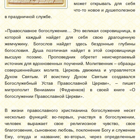
может открывать для себя
что-то новое и душеполезное
в праздничной службе.
«Православное богослужение… Это великая сокровищница, в
которой каждый найдет для себя свою драгоценную
жемчужину. Богослов найдет здесь бездонные глубины
богословия. Душа поэтичная найдет в этой сокровищнице
высшую поэзию. Проповедник обретет неисчерпаемый
источник для вдохновенных поучений. Молитвенник – образцы
совершеннейших молитв. Церковь движима и управляется
Духом Святым. И воистину Духом Святым создавался
Богослужебный Устав Православной Церкви», – пишет
митрополит Вениамин (Федченков) в своей книге «О
богослужении Православной Церкви».
В жизни православного христианина богослужение несет
несколько функций: во-первых, участвуя в богослужении,
человек выражает свое религиозное чувство, свое
благоговение, сыновнюю любовь, поклонение Богу и служение
Ему, откуда и название; во-вторых, через определенные