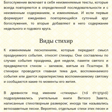
Богослужение включает в себя неизменяемые тексты, которые
всегда повторяются в определенной последовательности и с
неизменным содержанием, и изменяемые. И если первые
формируют ежедневно повторяющийся суточный круг
богослужения, то вторые добавляют в него содержание
недельного и годового круга.
Виды стихир
К изменяемым песнопениям, которые передают смысл
празднуемого события, относят стихиры. Они составлены по
случаю события праздника, дня недели, памяти святого и
предваряются стихом – запевом, взятым из Псалтири. В
стихирах проводится главная тема дня, воспоминаемого
события или дается характеристика воспоминаемому святому
и сообщаются какие-то моменты его жития.
В древности под именем «стихиры» (τά στιχηρά)
подразумевались учительные книги Ветхого Завета,
написанные стихотворным размером; иногда так назывались
ветхозаветные песни. Вероятно, отдельные стихи этих песен и