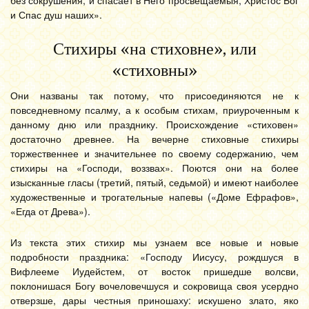
без сокрушения, и спасает в Него просвещаeмыя, Христос Бог
и Спас душ наших».
Стихиры «на стиховне», или
«стиховны»
Они названы так потому, что присоединяются не к
повседневному псалму, а к особым стихам, приуроченным к
данному дню или празднику. Происхождение «стиховен»
достаточно древнее. На вечерне стиховные стихиры
торжественнее и значительнее по своему содержанию, чем
стихиры на «Господи, воззвах». Поются они на более
изысканные гласы (третий, пятый, седьмой) и имеют наиболее
художественные и трогательные напевы («Доме Ефрафов»,
«Егда от Древа»).
Из текста этих стихир мы узнаем все новые и новые
подробности праздника: «Господу Иисусу, рождшуся в
Вифлееме Иудейстем, от восток пришедше волсви,
поклонишася Богу вочеловечшуся и сокровища своя усердно
отверзше, дары честныя приношаху: искушено злато, яко