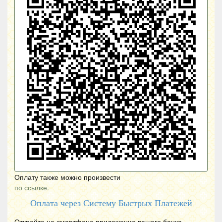
Оплату также можно произвести
по ссылке.
Оплата через Систему Быстрых Платежей
Откройте на смартфоне приложение вашего банка