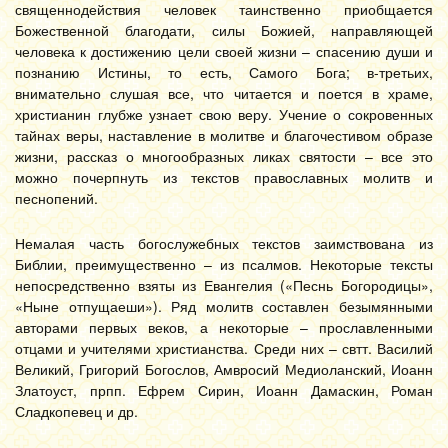
священнодействия человек таинственно приобщается
Божественной благодати, силы Божией, направляющей
человека к достижению цели своей жизни – спасению души и
познанию Истины, то есть, Самого Бога; в-третьих,
внимательно слушая все, что читается и поется в храме,
христианин глубже узнает свою веру. Учение о сокровенных
тайнах веры, наставление в молитве и благочестивом образе
жизни, рассказ о многообразных ликах святости – все это
можно почерпнуть из текстов православных молитв и
песнопений.
Немалая часть богослужебных текстов заимствована из
Библии, преимущественно – из псалмов. Некоторые тексты
непосредственно взяты из Евангелия («Песнь Богородицы»,
«Ныне отпущаеши»). Ряд молитв составлен безымянными
авторами первых веков, а некоторые – прославленными
отцами и учителями христианства. Среди них – свтт. Василий
Великий, Григорий Богослов, Амвросий Медиоланский, Иоанн
Златоуст, прпп. Ефрем Сирин, Иоанн Дамаскин, Роман
Сладкопевец и др.