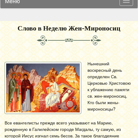
Меню
Навиг
Слово в Неделю Жен-Мироносиц
Нынешний
воскресный день
определен Св.
Церковью Христовою
к ублажению памяти
св. жен-мироносиц.
Кто были жены-
мироносицы?
Все евангелисты прежде всего указывают на Марию,
рожденную в Галилейском городе Магдалы, ту самую, из
которой Иисус изгнал семь бесов. За такое благодеяние