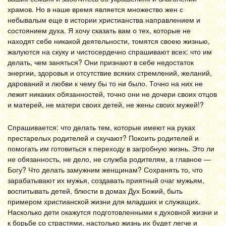
храмов. Но в наше время является множество жен с
небывалым еще в истории христианства направлением и
состоянием духа. Я хочу сказать вам о тех, которые не
находят себе никакой деятельности, томятся своею жизнью,
жалуются на скуку и чистосердечно спрашивают всех: что им
делать, чем заняться? Они признают в себе недостаток
энергии, здоровья и отсутствие всяких стремлений, желаний,
дарований и любви к чему бы то ни было. Точно на них не
лежит никаких обязанностей, точно они не дочери своих отцов
и матерей, не матери своих детей, не жены своих мужей!?
Спрашивается: что делать тем, которые имеют на руках
престарелых родителей и скучают? Покоить родителей и
помогать им готовиться к переходу в загробную жизнь. Это ли
не обязанность, не дело, не служба родителям, а главное —
Богу? Что делать замужним женщинам? Сохранять то, что
зарабатывают их мужья, создавать приятный очаг мужьям,
воспитывать детей, блюсти в домах Дух Божий, быть
примером христианской жизни для младших и служащих.
Насколько дети окажутся подготовленными к духовной жизни и
к борьбе со страстями, настолько жизнь их будет легче и