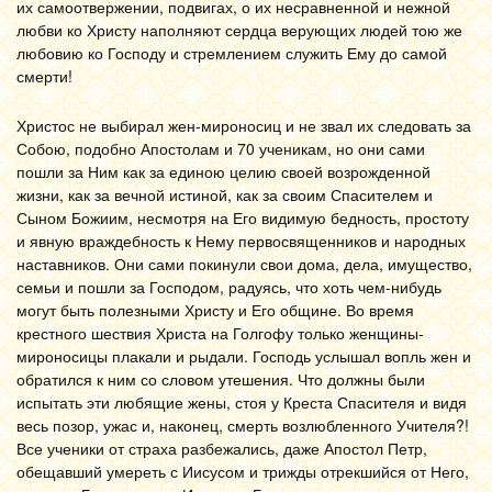
их самоотвержении, подвигах, о их несравненной и нежной
любви ко Христу наполняют сердца верующих людей тою же
любовию ко Господу и стремлением служить Ему до самой
смерти!
Христос не выбирал жен-мироносиц и не звал их следовать за
Собою, подобно Апостолам и 70 ученикам, но они сами
пошли за Ним как за единою целию своей возрожденной
жизни, как за вечной истиной, как за своим Спасителем и
Сыном Божиим, несмотря на Его видимую бедность, простоту
и явную враждебность к Нему первосвященников и народных
наставников. Они сами покинули свои дома, дела, имущество,
семьи и пошли за Господом, радуясь, что хоть чем-нибудь
могут быть полезными Христу и Его общине. Во время
крестного шествия Христа на Голгофу только женщины-
мироносицы плакали и рыдали. Господь услышал вопль жен и
обратился к ним со словом утешения. Что должны были
испытать эти любящие жены, стоя у Креста Спасителя и видя
весь позор, ужас и, наконец, смерть возлюбленного Учителя?!
Все ученики от страха разбежались, даже Апостол Петр,
обещавший умереть с Иисусом и трижды отрекшийся от Него,