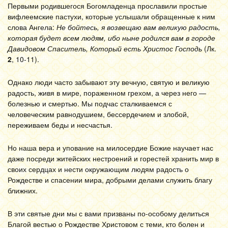
Первыми родившегося Бого­младенца прославили простые
вифлеемские пастухи, которые услышали обращенные к ним
слова Ангела:
Не бойтесь, я возвещаю вам великую радость,
которая будет всем людям, ибо ныне родился вам в городе
Давидовом Спаситель, Который есть Христос Господь
(Лк.
2
, 10-11).
Однако люди часто забывают эту вечную, святую и великую
радость, живя в мире, пораженном грехом, а через него —
болезнью и смертью. Мы подчас сталкиваемся с
человеческим равнодушием, бессердечием и злобой,
переживаем беды и несчастья.
Но наша вера и упование на милосердие Божие научает нас
даже посреди житейских нестроений и горестей хранить мир в
своих сердцах и нести окружающим людям радость о
Рождестве и спасении мира, добрыми делами служить благу
ближних.
В эти святые дни мы с вами призваны по-особому делиться
Благой вестью о Рождестве Христовом с теми, кто болен и