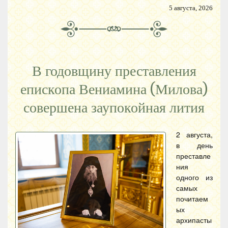
5 августа, 2026
В годовщину преставления
епископа Вениамина (Милова)
совершена заупокойная лития
2 августа,
в день
преставле
ния
одного из
самых
почитаем
ых
архипасты