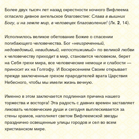
Более двух тысяч лет назад окрестности ночного Вифлеема
огласило дивное ангельское благовестие:
Слава в вышних
Богу, и на земле мир, в человецех благоволение!
(Лк.
2
, 14).
Исполнилось великое обетование Божие о спасении
погибающего человечества. Бог
«неизреченный,
недоведомый, невидимый, непостижимый»
по великой любви
к человечеству приходит в мир, становится человеком, берет
на Себя грехи мира, все человеческие немощи и слабости —
приносит их на Голгофу. И Воскресением Своим открывает
прежде заключенные грехом прародителей врата Царствия
Небесного, чтобы мы имели жизнь вечную.
Именно в этом заключается подлинная причина нашего
торжества и восторга! Эта радость с давних времен заставляет
ликовать человеческие души и сегодня выплескивается за
стены храмов, наполняет светом Вифлеемской звезды
празднично освещенные улицы городов и сел во всем
христианском мире.