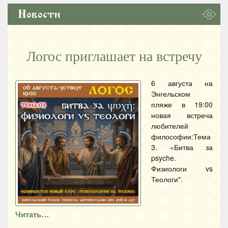
Новости
Логос приглашает на встречу
6 августа на
Энгельском
пляже в 19:00
новая встреча
любителей
философии:Тема
3. «Битва за
psyche.
Физиологи vs
Теологи".
Читать…