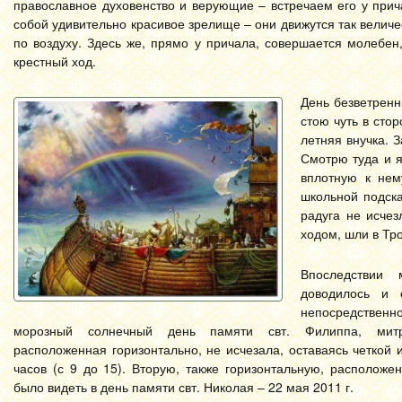
православное духовенство и верующие – встречаем его у при
собой удивительно красивое зрелище – они движутся так величе
по воздуху. Здесь же, прямо у причала, совершается молебе
крестный ход.
День безветренн
стою чуть в сто
летняя внучка. 
Смотрю туда и я
вплотную к нем
школьной подска
радуга не исчез
ходом, шли в Тр
Впоследствии
доводилось и 
непосредствен
морозный солнечный день памяти свт. Филиппа, митро
расположенная горизонтально, не исчезала, оставаясь четкой 
часов (с 9 до 15). Вторую, также горизонтальную, располож
было видеть в день памяти свт. Николая – 22 мая 2011 г.