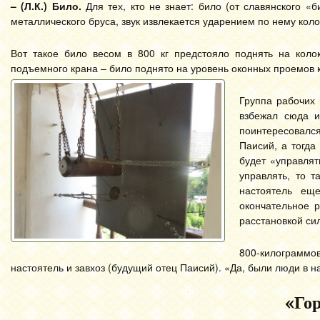
– (Л.К.)
Било.
Для тех, кто не знает: било (от славянского «
металлического бруса, звук извлекается ударением по нему коло
Вот такое било весом в 800 кг предстояло поднять на кол
подъемного крана – било поднято на уровень оконных проемов к
Группа рабочих 
взбежал сюда и
поинтересовался
Паисий, а тогда
будет «управля
управлять, то т
настоятель ещ
окончательное 
расстановкой си
800-килограммо
настоятель и завхоз (будущий отец Паисий). «Да, были люди в
«Го