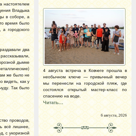
 а настоятелем
ещения Владыка
ды в соборе, а
 то время было
 а городского
раздавали два
рассказывали,
морозной дымке
металлические)
4 августа встреча в Ковчеге прошла в
Нам же было не
необычном ключе — привычный вечер
 видеть, как у
мы перенесли на городской пляж, где
чуду. Так было
состоялся открытый мастер-класс по
спасению на воде.
Читать…
6 августа, 2026
тво проводов,
ь всё лишнее,
д, с укоризной