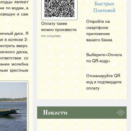
оходцы являют
Быстрых
не по водам, а
Платежей
освящен и сам
Откройте на
Оплату также
смартфоне
можно произвести
нечный диск. Я
приложение
по ссылке.
я в коляске 2-
вашего банка
отреть вверх.
нечного диска,
Выберите«Оплата
ответствии со
по
QR
-коду»
чании молебна
тным крестным
Отсканируйте
QR
код и подтвердите
оплату
Новости