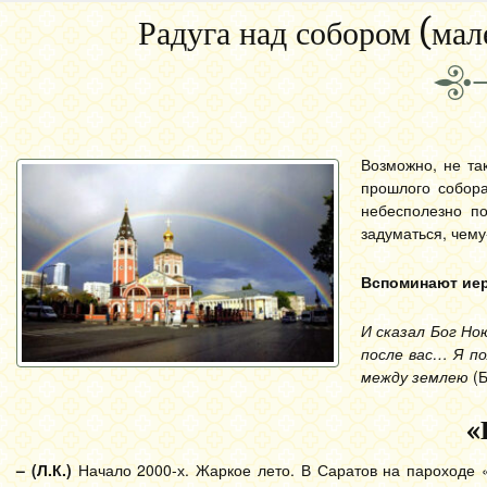
Радуга над собором (ма
Возможно, не та
прошлого собора
небесполезно по
задуматься, чему
Вспоминают
ие
И сказал Бог Но
после вас… Я п
между землею
(Б
«
– (Л.К.)
Начало 2000-х. Жаркое лето. В Саратов на пароходе 