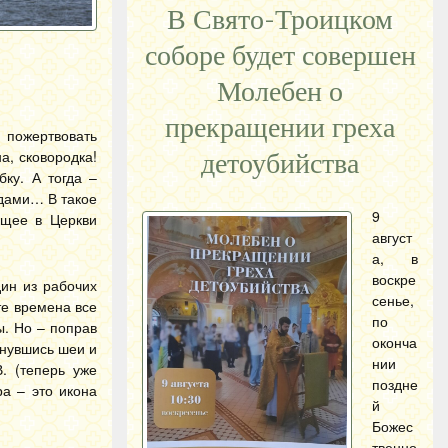
В Свято-Троицком
соборе будет совершен
Молебен о
прекращении греха
й пожертвовать
а, сковородка!
детоубийства
ку. А тогда –
ндами… В такое
9
ящее в Церкви
август
а, в
воскре
дин из рабочих
сенье,
те времена все
по
ы. Но – поправ
оконча
снувшись шеи и
нии
. (теперь уже
поздне
ра – это икона
й
Божес
твенно