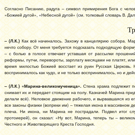
Согласно Писанию, радуга – символ примирения Бога с чело
«Божией дугой», «Небесной дугой» (см. толковый словарь В. Дал
Тр
– (Л.К.)
Как всё начиналось. Захожу в канцелярию собора. Мар
нечто собору. От меня требуется подсказать подходящую форму
– с болью в голосе отвечает уставшая от рассылки прошени
реформы, путчи, перевороты, зарплату месяцами не платят, или
время милостью Божией восстает из руин Русская Церковь. 
воспринималось как чудо, и не только воспринималось, но и де
– (Л.К
.
) «Марина-великомученица».
Стена храма подлежит по
снимает их и передает стоящим на полу. Казначей Марина приде
делали всё). Неловкое движение рабочего, и вырвавшаяся из ег
все законы физики (вопреки им) – тяжелая икона в массивном д
плеча. Ни икона, ни Марина не пострадали. Подвел итог сл
протоиерей), он сказал: «Ну вот, Марина, теперь ты – велик
Честного и Животворящего Креста Господня.