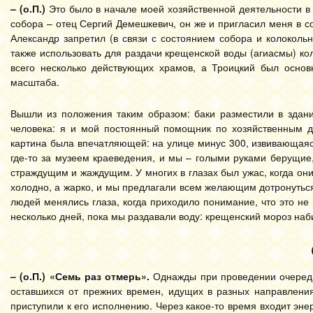
– (о.П.)
Это было в начале моей хозяйственной деятельности в
собора – отец Сергий Демешкевич, он же и пригласил меня в с
Александр запретил (в связи с состоянием собора и колоколь
также использовать для раздачи крещенской воды (агиасмы) кол
всего несколько действующих храмов, а Троицкий был основ
масштаба.
Вышли из положения таким образом: баки разместили в здани
человека: я и мой постоянный помощник по хозяйственным д
картина была впечатляющей: на улице минус 300, извивающаяс
где-то за музеем краеведения, и мы – голыми руками берущие
страждущим и жаждущим. У многих в глазах был ужас, когда он
холодно, а жарко, и мы предлагали всем желающим дотронуться
людей менялись глаза, когда приходило понимание, что это не
несколько дней, пока мы раздавали воду: крещенский мороз наб
– (о.П.)
«Семь раз отмерь».
Однажды при проведении очередн
оставшихся от прежних времен, идущих в разных направления
приступили к его исполнению. Через какое-то время входит эне