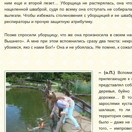
ним еще и второй лезет… Уборщица не растерялась, она что-
нацеленной шваброй, судя по всему она отступать не собиралас
вылезли. Чтобы избежать столкновения с уборщицей и ее швабро
респираторы и прочую защитную атрибутику.
Позже спросили уборщицу, что же она произносила в своем на
Вышнего». А мне при этом вспомнились сразу два текста: нек
убоимся, яко с нами Бог!» Она и не убоялась. Не помню, к сожа
– (о.П.)
Вспомин
прилегающую к н
представлял соб
деревья, буйно
дорожки… В то
зарослями куст
шалаше, то ли
территория скве
было – даже не 
того, – импрови