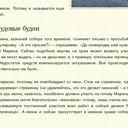
веком. Потому и называется еще
я).
удовые будни
ина, казначей собора того времени, сочиняет письмо с просьбо
лировку. «А что просим?» – спрашиваю. «Да сковородка нам нужн
й Марина. Сейчас подобная жертва на храм может вызвать улыб
 же могут выдать – но не деньгами, а, к примеру, елочными гирля
Недостаток средств компенсируется энтузиазмом. Всё происход
йствительно им было…
краске, поэтому ее освобождают от икон. Стоя на стремянке, о
рживает стремянку (не удивляйтесь, что это делает казначей – в 
о рук икона, казалось, неизбежно должна упасть на голову Марин
еревянном киоте благополучно «миновала» голову, лишь слегка ко
учившемуся постоянный участник всех работ в соборе диакон В
омученица». А икона и сейчас присутствует в нижнем храме собо