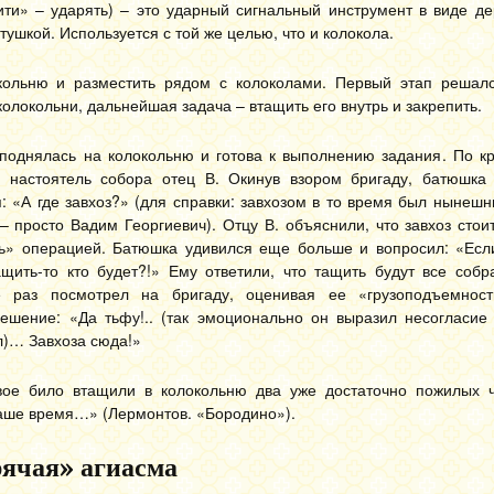
бити» – ударять) – это ударный сигнальный инструмент в виде д
тушкой. Используется с той же целью, что и колокола.
окольню и разместить рядом с колоколами. Первый этап реша
олокольни, дальнейшая задача – втащить его внутрь и закрепить.
поднялась на колокольню и готова к выполнению задания. По кр
 настоятель собора отец В. Окинув взором бригаду, батюшка
: «А где завхоз?» (для справки: завхозом в то время был нынеш
 – просто Вадим Георгиевич). Отцу В. объяснили, что завхоз стоит
ть» операцией. Батюшка удивился еще больше и вопросил: «Если
ащить-то кто будет?!» Ему ответили, что тащить будут все соб
е раз посмотрел на бригаду, оценивая ее «грузоподъемност
решение: «Да тьфу!.. (так эмоционально он выразил несогласие
л)… Завхоза сюда!»
вое било втащили в колокольню два уже достаточно пожилых ч
 наше время…» (Лермонтов. «Бородино»).
рячая» агиасма