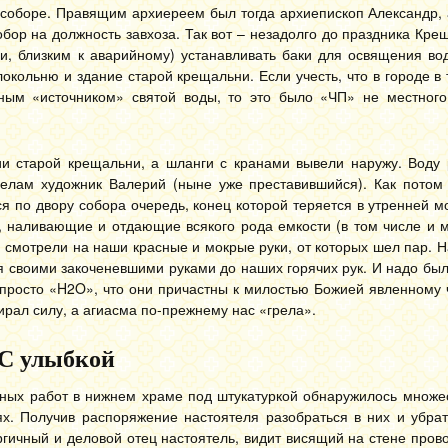
 соборе. Правящим архиереем был тогда архиепископ Александр,
обор на должность завхоза. Так вот – незадолго до праздника Кр
ни, близким к аварийному) устанавливать баки для освящения во
окольню и здание старой крещальни. Если учесть, что в городе в
ным «источником» святой воды, то это было «ЧП» не местного,
и старой крещальни, а шланги с кранами вывели наружу. Воду 
елам художник Валерий (ныне уже преставившийся). Как потом 
я по двору собора очередь, конец которой теряется в утренней 
, наливающие и отдающие всякого рода емкости (в том числе и 
и смотрели на наши красные и мокрые руки, от которых шел пар. 
 своими закоченевшими руками до наших горячих рук. И надо было
 просто «H2O», что они причастны к милостью Божией явленному 
ирал силу, а агиасма по-прежнему нас «грела».
С улыбкой
ых работ в нижнем храме под штукатуркой обнаружилось множес
х. Получив распоряжение настоятеля разобраться в них и убрат
ргичный и деловой отец настоятель, видит висящий на стене прово