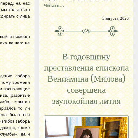
перед, на нас
Читать…
 мы только что
сдирать с лица
5 августа, 2026
Живый в помощи
раха вашего не
В годовщину
преставления епископа
едение собора
Вениамина (Милова)
к тому времени
совершена
е и засыхающие
ива, разбитые
заупокойная лития
мба, скрытая
ериалов то ли
ена была вся
изгибов забора
одами и, кроме
 клумбы», да и