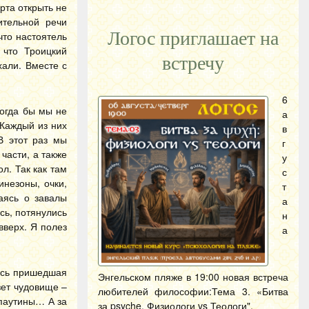
рта открыть не
ительной речи
Логос приглашает на
что настоятель
 что Троицкий
встречу
хали. Вместе с
6
когда бы мы не
а
 Каждый из них
в
В этот раз мы
г
части, а также
у
л. Так как там
с
незоны, очки,
т
аясь о завалы
а
сь, потянулись
н
вверх. Я полез
а
лась пришедшая
Энгельском пляже в 19:00 новая встреча
зет чудовище –
любителей философии:Тема 3. «Битва
 паутины… А за
за psyche. Физиологи vs Теологи".