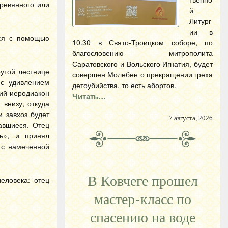
еревянного или
й
Литург
ии в
лся с помощью
10.30 в Свято-Троицком соборе, по
благословению митрополита
Саратовского и Вольского Игнатия, будет
утой лестнице
совершен Молебен о прекращении греха
 с удивлением
детоубийства, то есть абортов.
ний иеродиакон
Читать…
 внизу, откуда
 завхоз будет
7 августа, 2026
равшиеся. Отец
ь», и принял
 с намеченной
В Ковчеге прошел
еловека: отец
мастер-класс по
спасению на воде