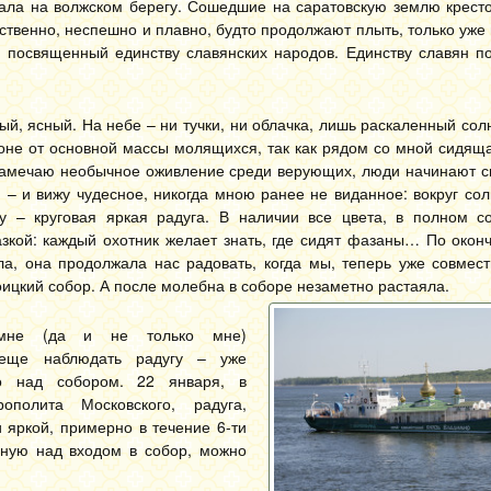
чала на волжском берегу. Сошедшие на саратовскую землю крест
ственно, неспешно и плавно, будто продолжают плыть, только уже 
н, посвященный единству славянских народов. Единству славян п
ый, ясный. На небе – ни тучки, ни облачка, лишь раскаленный сол
роне от основной массы молящихся, так как рядом со мной сидяща
Замечаю необычное оживление среди верующих, люди начинают см
 – и вижу чудесное, никогда мною ранее не виданное: вокруг сол
у – круговая яркая радуга. В наличии все цвета, в полном со
зкой: каждый охотник желает знать, где сидят фазаны… По окон
ла, она продолжала нас радовать, когда мы, теперь уже совмес
оицкий собор. А после молебна в соборе незаметно растаяла.
 мне (да и не только мне)
еще наблюдать радугу – уже
но над собором. 22 января, в
полита Московского, радуга,
и яркой, примерно в течение 6-ти
енную над входом в собор, можно