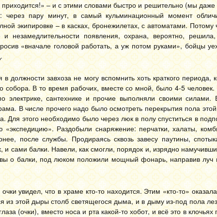
 приходится!» – и с этими словами быстро и решительно (мы даже 
ил: через пару минут, в самый кульминационный момент облич
лной экипировке – в касках, бронежилетах, с автоматами. Потому 
 и незамедлительности появления, охрана, вероятно, решила,
росив «вначале головой работать, а уж потом руками», бойцы уе
.
в должности завхоза не могу вспомнить хоть краткого периода, 
 собора. В то время рабочих, вместе со мной, было 4-5 человек.
о электрике, сантехнике и прочие выполняли своими силами. 
ама. В числе прочего надо было осмотреть перекрытия пола этой 
. Для этого необходимо было через люк в полу спуститься в подпо
ю «экспедицию». Раздобыли снаряжение: перчатки, халаты, комби
нее, после службы. Продираясь сквозь завесу паутины, спотык
к, и сами балки. Навели, как смогли, порядок и, изрядно намучивши
овы о балки, под люком положили мощный фонарь, направив луч 
очки увидел, что в храме кто-то находится. Этим «кто-то» оказа
 из этой дыры столб светящегося дыма, и в дыму из-под пола ле
за (очки), вместо носа и рта какой-то хобот, и всё это в клочьях