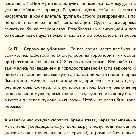
восклицает: «Никому ничего поручить нельзя, всё самому делать
успели) обрывает провод. Результат ждать себя не застав
настоятеля, в храм влетела группа быстрого реагирования, в по
оборвал провод охранной сигнализации. Судя по экипировке
захватила банда террористов. Разобравшись с ситуацией и поп
батюшкой мы от души посмеялись, а потом восстановили провод
– (о.П.)
«Страха не убоимся».
За всё время моего пребывания 
занимались работами по благоустроению территории или самого
профессионально владел 2-3 специальностями. Все работы п
занимались приведением в порядок трапезной части верхнего хр
оценить состояние кладки купола трапезной части нижнего храма
было много мусора, пыли и паутины, пришлось готовить целу
респираторы, фонари, и спустились в люк. Время было вечер
строительного мусора, осмотрели и свод купола, и заделку бало
в густом пылевом тумане к «вылазу». Чтобы не расшибить гол
первым.
А наверху нас ожидал сюрприз. Краем глаза, через запыленные 
мыть полы уборщица. Она увидела дыру в полу, поднимающийся
ужасные лапы (прорезиненные перчатки), огромные блестящие гла