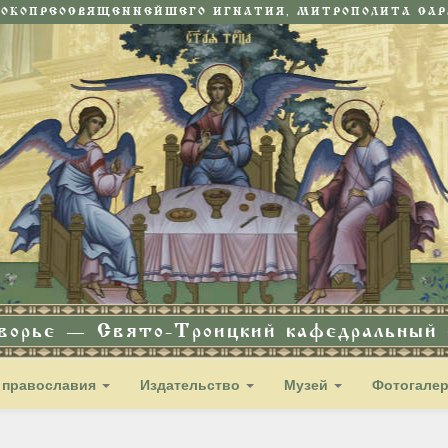
СОКОПРЕОСВЯЩЕННЕЙШЕГО ИГНАТИЯ, МИТРОПОЛИТА САРА
дворье — Свято-Троицкий кафедральный с
 православия
Издательство
Музей
Фотогале