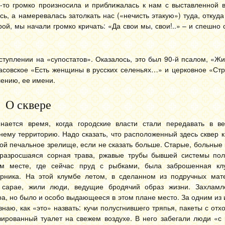
то громко произносила и приближалась к нам с выставленной в
ь, а намеревалась затолкать нас («нечисть этакую») туда, откуда
й, мы начали громко кричать: «Да свои мы, свои!..» – и спешно 
ступлении на «супостатов». Оказалось, это был 90-й псалом, «
расовское «Есть женщины в русских селеньях…» и церковное «Ст
лению, ее имени.
О сквере
ается время, когда городские власти стали передавать в в
ему территорию. Надо сказать, что расположенный здесь сквер 
ой печальное зрелище, если не сказать больше. Старые, больны
 разросшаяся сорная трава, ржавые трубы бывшей системы пол
м месте, где сейчас пруд с рыбками, была заброшенная клу
арника. На этой клумбе летом, в сделанном из подручных мат
 сарае, жили люди, ведущие бродячий образ жизни. Захламл
ра, но было и особо выдающееся в этом плане место. За одним из 
знаю, как «это» назвать: кучи полусгнившего тряпья, пакеты с отх
зированный туалет на свежем воздухе. В него забегали люди «с