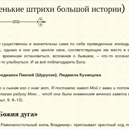
ленькие штрихи большой истории)
к существенны и значительны сами по себе приведенные эпизоды
, однако и они уже заняли свое, соответствующее им место в е
 временам остановиться, вспомнив о бывшем, – что-то осознат
-то улыбнуться. И за всё поблагодарить Бога.
родиакон Паисий (Шурухин),
Людмила Кузнецова
ю и сынам его с ним: вот, Я поставлю завет Мой с вами и пот
олагаю радугу Мою… чтоб она была знамением вечного завета
ыт. 9, 8–13).
Божия дуга»
«Равноапостольный князь Владимир» приплывает крестный ход п