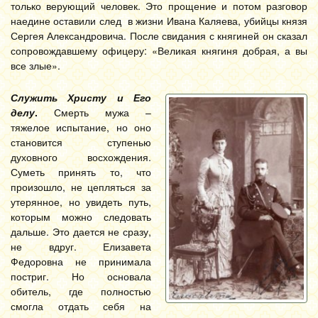
только верующий человек. Это прощение и потом разговор
наедине оставили след в жизни Ивана Каляева, убийцы князя
Сергея Александровича. После свидания с княгиней он сказал
сопровождавшему офицеру: «Великая княгиня добрая, а вы
все злые».
Служить Христу и Его
делу
.
Смерть мужа –
тяжелое испытание, но оно
становится ступенью
духовного восхождения.
Суметь принять то, что
произошло, не цепляться за
утерянное, но увидеть путь,
которым можно следовать
дальше. Это дается не сразу,
не вдруг. Елизавета
Федоровна не принимала
постриг. Но основала
обитель, где полностью
смогла отдать себя на