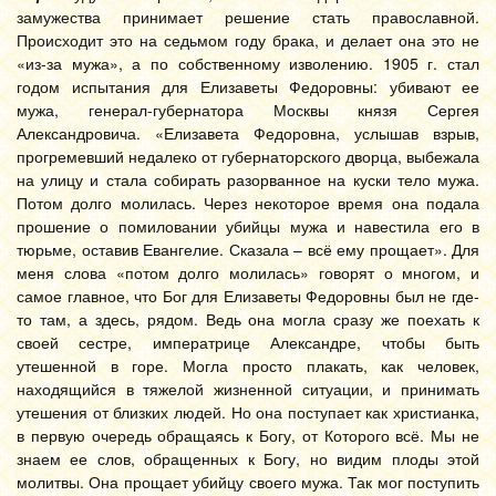
замужества принимает решение стать православной.
Происходит это на седьмом году брака, и делает она это не
«из-за мужа», а по собственному изволению. 1905 г. стал
годом испытания для Елизаветы Федоровны: убивают ее
мужа, генерал-губернатора Москвы князя Сергея
Александровича. «Елизавета Федоровна, услышав взрыв,
прогремевший недалеко от губернаторского дворца, выбежала
на улицу и стала собирать разорванное на куски тело мужа.
Потом долго молилась. Через некоторое время она подала
прошение о помиловании убийцы мужа и навестила его в
тюрьме, оставив Евангелие. Сказала – всё ему прощает». Для
меня слова «потом долго молилась» говорят о многом, и
самое главное, что Бог для Елизаветы Федоровны был не где-
то там, а здесь, рядом. Ведь она могла сразу же поехать к
своей сестре, императрице Александре, чтобы быть
утешенной в горе. Могла просто плакать, как человек,
находящийся в тяжелой жизненной ситуации, и принимать
утешения от близких людей. Но она поступает как христианка,
в первую очередь обращаясь к Богу, от Которого всё. Мы не
знаем ее слов, обращенных к Богу, но видим плоды этой
молитвы. Она прощает убийцу своего мужа. Так мог поступить