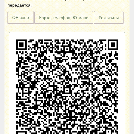
передаётся.
QR code
Карта, телефон, Ю-мани
Реквизиты