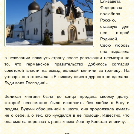
Елизавета
Федоровна
полюбила
Россию,
ставшую для
нее второй
Родиной.
Свою любовь
она выразила
в нежелании покинуть страну после революции несмотря на
то, что германское правительство добилось согласия
советской власти на выезд великой княгини за границу. На
уговоры она отвечала: «Я никому ничего дурного не сделала.
Буди воля Господня!»
Великая княгиня была до конца предана своему долгу,
который невозможно было исполнить без любви к Богу и
людям. Будучи сброшенной в шахту, она продолжала думать
не о себе, а о тех, кто нуждался в ее помощи. Известно, что
она смогла перевязать раны князю Иоанну Константиновичу.