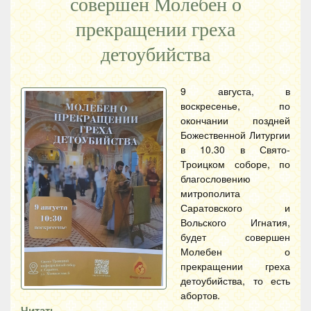
совершен Молебен о
прекращении греха
детоубийства
9 августа, в
воскресенье, по
окончании поздней
Божественной Литургии
в 10.30 в Свято-
Троицком соборе, по
благословению
митрополита
Саратовского и
Вольского Игнатия,
будет совершен
Молебен о
прекращении греха
детоубийства, то есть
абортов.
Читать…