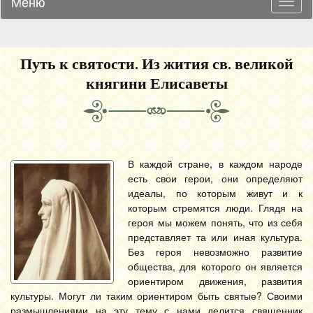
Меню
Навиг
Путь к святости. Из жития св. великой
княгини Елисаветы
В каждой стране, в каждом народе
есть свои герои, они определяют
идеалы, по которым живут и к
которым стремятся люди. Глядя на
героя мы можем понять, что из себя
представляет та или иная культура.
Без героя невозможно развитие
общества, для которого он является
ориентиром движения, развития
культуры. Могут ли таким ориентиром быть святые? Своими
размышлениями на эту тему с нами делится священник