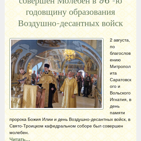
совершен Молебен в 96 -ю
годовщину образования
Воздушно-десантных войск
2 августа,
по
благослов
ению
Митропол
ита
Саратовск
ого и
Вольского
Игнатия, в
день
памяти
пророка Божия Илии и день Воздушно-десантных войск, в
Свято-Троицком кафедральном соборе был совершен
молебен.
Читать…