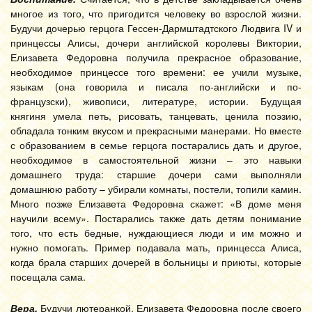
многое из того, что пригодится человеку во взрослой жизни.
Будучи дочерью герцога Гессен-Дармштадтского Людвига IV и
принцессы Алисы, дочери английской королевы Виктории,
Елизавета Федоровна получила прекрасное образование,
необходимое принцессе того времени: ее учили музыке,
языкам (она говорила и писала по-английски и по-
французски), живописи, литературе, истории. Будущая
княгиня умела петь, рисовать, танцевать, ценила поэзию,
обладала тонким вкусом и прекрасными манерами. Но вместе
с образованием в семье герцога постарались дать и другое,
необходимое в самостоятельной жизни – это навыки
домашнего труда: старшие дочери сами выполняли
домашнюю работу – убирали комнаты, постели, топили камин.
Много позже Елизавета Федоровна скажет: «В доме меня
научили всему». Постарались также дать детям понимание
того, что есть бедные, нуждающиеся люди и им можно и
нужно помогать. Пример подавала мать, принцесса Алиса,
когда брала старших дочерей в больницы и приюты, которые
посещала сама.
Вера.
Будучи лютеранкой, Елизавета Федоровна после своего