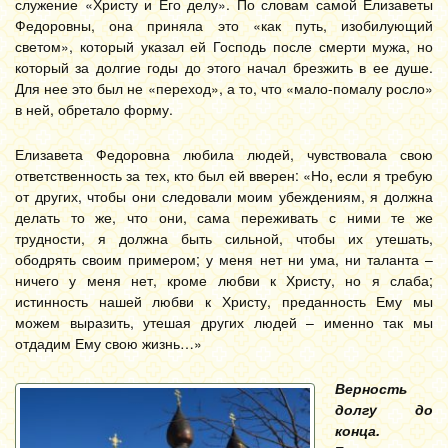
служение «Христу и Его делу». По словам самой Елизаветы
Федоровны, она приняла это «как путь, изобилующий
светом», который указал ей Господь после смерти мужа, но
который за долгие годы до этого начал брезжить в ее душе.
Для нее это был не «переход», а то, что «мало-помалу росло»
в ней, обретало форму.
Елизавета Федоровна любила людей, чувствовала свою
ответственность за тех, кто был ей вверен: «Но, если я требую
от других, чтобы они следовали моим убеждениям, я должна
делать то же, что они, сама переживать с ними те же
трудности, я должна быть сильной, чтобы их утешать,
ободрять своим примером; у меня нет ни ума, ни таланта –
ничего у меня нет, кроме любви к Христу, но я слаба;
истинность нашей любви к Христу, преданность Ему мы
можем выразить, утешая других людей – именно так мы
отдадим Ему свою жизнь…»
Верность
долгу до
конца.