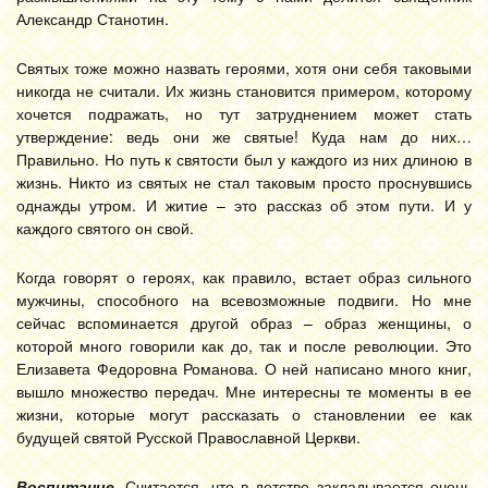
Александр Станотин.
Святых тоже можно назвать героями, хотя они себя таковыми
никогда не считали. Их жизнь становится примером, которому
хочется подражать, но тут затруднением может стать
утверждение: ведь они же святые! Куда нам до них…
Правильно. Но путь к святости был у каждого из них длиною в
жизнь. Никто из святых не стал таковым просто проснувшись
однажды утром. И житие – это рассказ об этом пути. И у
каждого святого он свой.
Когда говорят о героях, как правило, встает образ сильного
мужчины, способного на всевозможные подвиги. Но мне
сейчас вспоминается другой образ – образ женщины, о
которой много говорили как до, так и после революции. Это
Елизавета Федоровна Романова. О ней написано много книг,
вышло множество передач. Мне интересны те моменты в ее
жизни, которые могут рассказать о становлении ее как
будущей святой Русской Православной Церкви.
Воспитание.
Считается, что в детстве закладывается очень