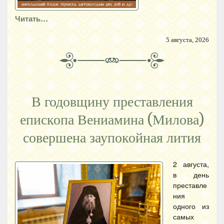
Читать…
5 августа, 2026
В годовщину преставления
епископа Вениамина (Милова)
совершена заупокойная лития
2 августа,
в день
преставле
ния
одного из
самых