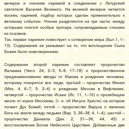
вечерни и чтениям паремий в соединении с Литургией
святителя Василия Великого. На великой вечерне читается
восемь паремий, подбор которых сделан применительно к
великому событию. Чтение разделяется на три части, между
которыми поются особые тропари, сопровождаемые стихами
из псалмов.
Так, первая паремия повествует о сотворении мира (Быт.1, 1–
13). Содержание ее указывает на то, что воплощение Сына
Божия было новотворением.
Содержание второй паремии составляет пророчество
Валаама (Числ. 24, 2–3, 5–9, 17–18) о пророчественном
предзнаменовании звезды от Иакова и рождении человека,
которому покорятся все люди, третьей – пророчество Михея
(Мих. 4, 6–7; 5, 2–4) о рождении Мессии в Вифлееме,
четвертой – пророчество Исаии (Ис. 11, 1–10) о прозябящем
жезле от корня Иессеева, (т. е. об Иисусе Христе) на котором
почиет Дух Божий; пятой – пророчество Варуха о явлении
Бога на земле между людьми (Вар. 3, 36–38; 4, 1–4); шестой –
пророчество Даниила (Дан. 2, 31-–36, 44, 45) о
восстановлении Богом Небесного Царствия. Добавочные две