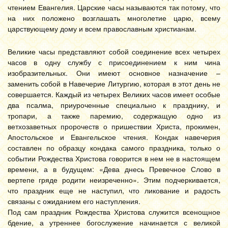
чтением Евангелия. Царские часы называются так потому, что
на них положено возглашать многолетие царю, всему
царствующему дому и всем православным христианам.
Великие часы представляют собой соединение всех четырех
часов в одну службу с присоединением к ним чина
изобразительных. Они имеют основное назначение –
заменить собой в Навечерие Литургию, которая в этот день не
совершается. Каждый из четырех Великих часов имеет особые
два псалма, приуроченные специально к празднику, и
тропари, а также паремию, содержащую одно из
ветхозаветных пророчеств о пришествии Христа, прокимен,
Апостольское и Евангельское чтения. Кондак навечерия
составлен по образцу кондака самого праздника, только о
событии Рождества Христова говорится в нем не в настоящем
времени, а в будущем: «Дева днесь Превечное Слово в
вертепе гряде родити неизреченно». Этим подчеркивается,
что праздник еще не наступил, что ликование и радость
связаны с ожиданием его наступления.
Под сам праздник Рождества Христова служится всенощное
бдение, а утреннее богослужение начинается с великой