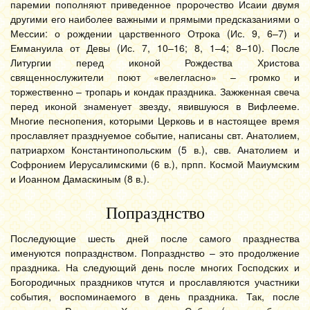
паремии пополняют приведенное пророчество Исаии двумя
другими его наиболее важными и прямыми предсказаниями о
Мессии: о рождении царственного Отрока (Ис. 9, 6–7) и
Еммануила от Девы (Ис. 7, 10–16; 8, 1–4; 8–10). После
Литургии перед иконой Рождества Христова
священнослужители поют «велегласно» – громко и
торжественно – тропарь и кондак праздника. Зажженная свеча
перед иконой знаменует звезду, явившуюся в Вифлееме.
Многие песнопения, которыми Церковь и в настоящее время
прославляет празднуемое событие, написаны свт. Анатолием,
патриархом Константинопольским (5 в.), свв. Анатолием и
Софронием Иерусалимскими (6 в.), прпп. Космой Маиумским
и Иоанном Дамаскиным (8 в.).
Попразднство
Последующие шесть дней после самого празднества
именуются попразднством. Попразднство – это продолжение
праздника. На следующий день после многих Господских и
Богородичных праздников чтутся и прославляются участники
события, воспоминаемого в день праздника. Так, после