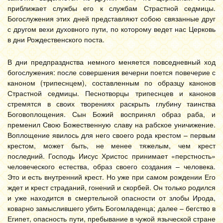
приближает службы его к службам Страстной седмицы.
Богослужения этих дней представляют собою связанные друг
с другом вехи духовного пути, по которому ведет нас Церковь
в дни Рождественского поста.
В дни предпразднства немного меняется повседневный ход
богослужения: после совершения вечерни поется повечерие с
каноном (трипеснцем), составленным по образцу канонов
Страстной седмицы. Песнотворцы трипеснцев и канонов
стремятся в своих творениях раскрыть глубину таинства
Боговоплощения. Сын Божий воспринял образ раба, и
пременил Свою Божественную славу на рабское уничижение.
Воплощение явилось для него своего рода крестом – первым
крестом, может быть, не менее тяжелым, чем крест
последний. Господь Иисус Христос принимает «перстность»
человеческого естества, образ своего создания – человека.
Это и есть внутренний крест. Но уже при самом рождении Его
ждет и крест страданий, гонений и скорбей. Он только родился
и уже находится в смертельной опасности от злобы Ирода,
коварно замыслившего убить Богомладенца; далее – бегство в
Египет, опасность пути, пребывание в чужой языческой стране