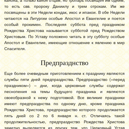
канона, а только канон отцам, но тропарь посвящен им одним,
то есть свв. пророку Даниилу и трем отрокам. Им же
посвящены в эти Недели кондак, икос и ипакои. В обе Недели
читаются на Литургии особые Апостол и Евангелие и поется
особый прокимен. Последняя суббота пред праздником
Рождества Христова называется субботой пред Рождеством
Христовым. По Уставу положено читать в эту субботу особые
Апостол и Евангелие, имеющие отношение к явлению в мир
Спасителя.
Предпразднство
Еще более очевидным приготовлением к празднику являются
службы пяти дней предпразднства. Предпразднство («перед
праздником») – дни, когда церковные службы содержат
песнопения на темы будущего праздника и являются
своеобразной к нему подготовкой. Все великие праздники
имеют предпразднства по одному дню, кроме праздника
Рождества Христова, предпразднство которого продолжается
пять дней со 2 по 6 января н. ст. Отличаясь такой
продолжительностью, предпразднство Рождества Христова
заметно выделяется из других тем, что Церковный Устав