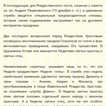
В последующие дни Рождественского поста, начиная с памяти
св. ап. Андрея Первозванного (13 декабря н. ст.), в церковные
службы вводятся специальные предпраздничные стихиры,
которые своим содержанием настраивают нас на духовное
восприятие праздника.
Два последних воскресения перед Рождеством Христовым
посвящены воспоминанию предков Спасителя по плоти и всех
ветхозаветных праведников, ожидавших Его пришествия. В
Церковном Уставе они именуются Неделями святых праотец и
святых отец.
Наименование «праотец» указывает лишь на то, что эта
Неделя предшествует Неделе «отец». В службе этих недель
наибольшее внимание уделяется святому пророку Даниилу и
трем отрокам – Анании, Азарии и Мисаилу, как
прообразовавшим в пещи Вавилонской Рождество Христово,
не опалившее «утробу Девичу». В Неделю святых праотец
этим святым положен отдельный канон наряду с каноном
праотцам. А в Неделю святых отец, хотя им нет особого