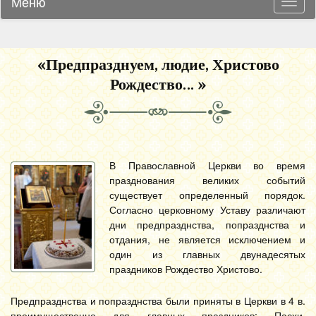
Меню
Навиг
«Предпразднуем, людие, Христово
Рождество… »
В Православной Церкви во время
празднования великих событий
существует определенный порядок.
Согласно церковному Уставу различают
дни предпразднства, попразднства и
отдания, не является исключением и
один из главных двунадесятых
праздников Рождество Христово.
Предпразднства и попразднства были приняты в Церкви в 4 в.
преимущественно для главных праздников: Пасхи,