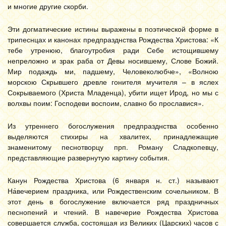
и многие другие скорби.
Эти догматические истины выражены в поэтической форме в
трипеснцах и канонах предпразднства Рождества Христова: «К
тебе утренюю, благоутробия ради Себе истощившему
непреложно и зрак раба от Девы носившему, Слове Божий.
Мир подаждь ми, падшему, Человеколюбче», «Волною
морскою Скрывшего древле гонителя мучителя – в яслех
Сокрываемого (Христа Младенца), убити ищет Ирод, но мы с
волхвы поим: Господеви воспоим, славно бо прославися».
Из утреннего богослужения предпразднства особенно
выделяются стихиры на хвалитех, принадлежащие
знаменитому песнотворцу прп. Роману Сладкопевцу,
представляющие развернутую картину события.
Канун Рождества Христова (6 января н. ст.) называют
На́вечерием праздника, или Рождественским сочельником. В
этот день в богослужение включается ряд праздничных
песнопений и чтений. В навечерие Рождества Христова
совершается служба, состоящая из Великих (Царских) часов с