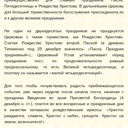
Пятидесятницы и Рождества Христова. В дальнейшем Церковь
для большей торжественности богослужения присоединила их
и к другим великим праздникам.
Ни один из двунадесятых праздников не празднуется
Церковью с таким торжеством, как Рождество Христово.
Считая Рождество Христово второй Пасхой (в древних
Типиконах под 25 декабря значилось: «Пасха. Праздник
тридневный»), Церковный Устав устанавливает перед
праздником пост, по продолжительности равный
предпасхальному, то есть Великой четыредесятнице, и
поэтому он называется «малой четыредесятницей».
Для того чтобы почувствовать радость приближающегося
события, уже через неделю после начала поста, начиная с
праздника Введения во храм Пресвятой Богородицы (4
декабря н. ст.), поются во все воскресные и праздничные дни
в качестве катавасии рождественские ирмосы: «Христос
раждается, славите, Христос с небес, срящите. Христос на
земли, возноситеся!»