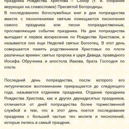
праздника Рождества Христова – Собор (т. е. собрание
верующих на славословие) Пресвятой Богородицы.
В последованиях богослужебных книг в дни попразднства
вместе с песнопениями святым помещаются песнопения
самого праздника или песни попразднственные,
прославляющие событие праздника. На дни попразднства
выпадает и первое воскресение по Рождестве Христовом, и
называется оно еще Неделей святых Богоотец. В этот день
совершается память родственников Христовых по плоти
различных времен: святых пророка и царя Давида, праведного
Иосифа Обручника и апостола Иакова, брата Господня по
плоти.
Последний день попразднства, после которого его
литургическое воспоминание прекращается до следующего
года, называется отданием праздника. Отдание праздника
Рождества Христова, как и других двунадесятых праздников,
отличается от дней попразднства более торжественной
службой и тем, что в этот день поется последование
праздника с большей частью тех молитв и песнопений,
которые пелись в самый праздник.