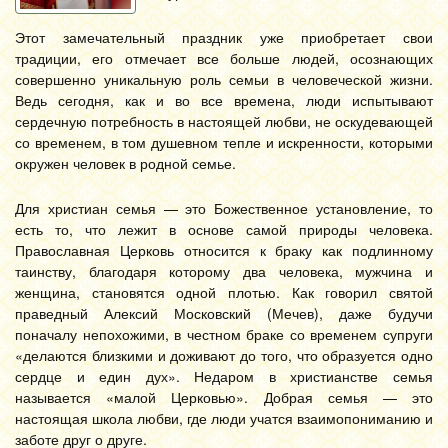
Этот замечательный праздник уже приобретает свои
традиции, его отмечает все больше людей, осознающих
совершенно уникальную роль семьи в человеческой жизни.
Ведь сегодня, как и во все времена, люди испытывают
сердечную потребность в настоящей любви, не оскудевающей
со временем, в том душевном тепле и искренности, которыми
окружен человек в родной семье.
Для христиан семья — это Божественное установление, то
есть то, что лежит в основе самой природы человека.
Православная Церковь относится к браку как подлинному
таинству, благодаря которому два человека, мужчина и
женщина, становятся одной плотью. Как говорил святой
праведный Алексий Московский (Мечев), даже будучи
поначалу непохожими, в честном браке со временем супруги
«делаются близкими и доживают до того, что образуется одно
сердце и един дух». Недаром в христианстве семья
называется «малой Церковью». Добрая семья — это
настоящая школа любви, где люди учатся взаимопониманию и
заботе друг о друге.