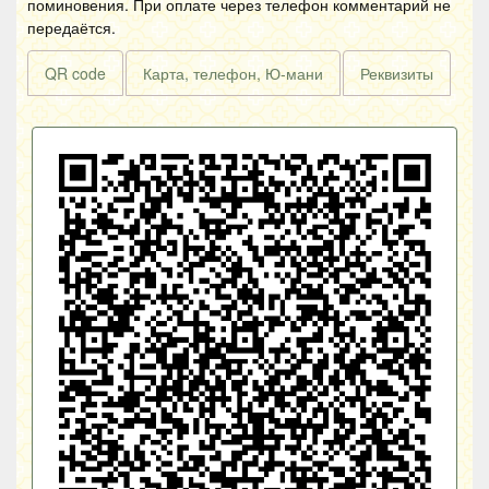
поминовения. При оплате через телефон комментарий не
передаётся.
QR code
Карта, телефон, Ю-мани
Реквизиты