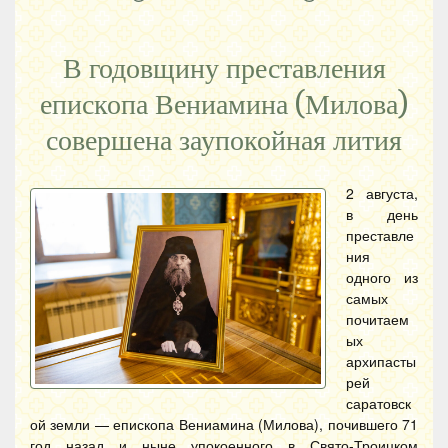
В годовщину преставления
епископа Вениамина (Милова)
совершена заупокойная лития
2 августа,
в день
преставле
ния
одного из
самых
почитаем
ых
архипасты
рей
саратовск
ой земли — епископа Вениамина (Милова), почившего 71
год назад и ныне упокоенного в Свято-Троицком