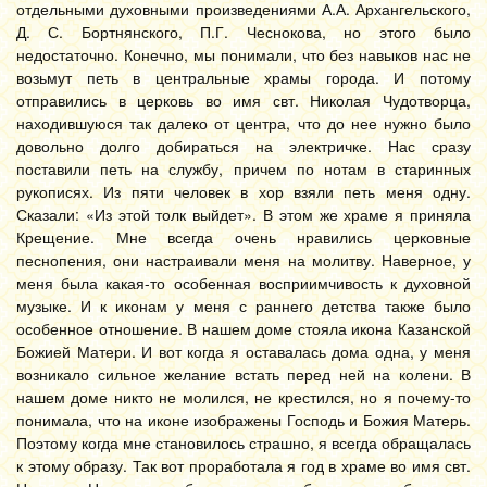
отдельными духовными произведениями А.А. Архангельского,
Д. С. Бортнянского, П.Г. Чеснокова, но этого было
недостаточно. Конечно, мы понимали, что без навыков нас не
возьмут петь в центральные храмы города. И потому
отправились в церковь во имя свт. Николая Чудотворца,
находившуюся так далеко от центра, что до нее нужно было
довольно долго добираться на электричке. Нас сразу
поставили петь на службу, причем по нотам в старинных
рукописях. Из пяти человек в хор взяли петь меня одну.
Сказали: «Из этой толк выйдет». В этом же храме я приняла
Крещение. Мне всегда очень нравились церковные
песнопения, они настраивали меня на молитву. Наверное, у
меня была какая-то особенная восприимчивость к духовной
музыке. И к иконам у меня с раннего детства также было
особенное отношение. В нашем доме стояла икона Казанской
Божией Матери. И вот когда я оставалась дома одна, у меня
возникало сильное желание встать перед ней на колени. В
нашем доме никто не молился, не крестился, но я почему-то
понимала, что на иконе изображены Господь и Божия Матерь.
Поэтому когда мне становилось страшно, я всегда обращалась
к этому образу. Так вот проработала я год в храме во имя свт.