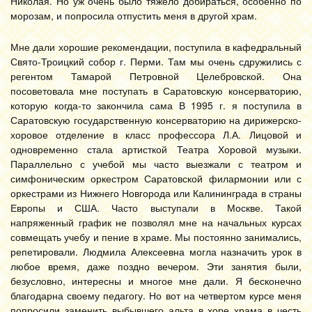
Николая. Но уж очень было тяжело добираться, особенно по
морозам, и попросила отпустить меня в другой храм.
Мне дали хорошие рекомендации, поступила в кафедральный
Свято-Троицкий собор г. Перми. Там мы очень сдружились с
регентом Тамарой Петровной Целебровской. Она
посоветовала мне поступать в Саратовскую консерваторию,
которую когда-то закончила сама В 1995 г. я поступила в
Саратовскую государственную консерваторию на дирижерско-
хоровое отделение в класс профессора Л.А. Лицовой и
одновременно стала артисткой Театра Хоровой музыки.
Параллельно с учебой мы часто выезжали с театром и
симфоническим оркестром Саратовской филармонии или с
оркестрами из Нижнего Новгорода или Калининграда в страны
Европы и США. Часто выступали в Москве. Такой
напряженный график не позволял мне на начальных курсах
совмещать учебу и пение в храме. Мы постоянно занимались,
репетировали. Людмила Алексеевна могла назначить урок в
любое время, даже поздно вечером. Эти занятия были,
безусловно, интересны и многое мне дали. Я бесконечно
благодарна своему педагогу. Но вот на четвертом курсе меня
попросили заменить выбывшего альта в хоре храма в честь