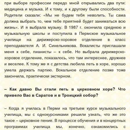
при выборе профессии передо мной открывались два пути:
медицина и музыка. И к тому, и к другому были способности.
Родители сказали: «Мы не будем тебя неволить. Ты сама
должна выбрать то, чем тебе приятней будет заниматься всю
жизнь». И я выбрала музыку. В 1987 г. окончила среднюю и
музыкальную школы и поступила в Пермское музыкальное
училище на дирижерско-хоровое отделение в класс
преподавателя А. И. Синельникова. Вокалисты приглашали
меня к себе, пианисты – к себе. Но выбрала дирижерско-
хоровое отделение, показалось, что там интереснее, дружнее
и веселее. К тому же я с детства любила петь в хоре, хорошо
умела держать партию. Вокальное отделение позже тоже
закончила, практически экстерном.
– Как давно Вы стали петь в церковном хоре? Что
привело Вас в Саратов и в Троицкий собор?
– Когда я училась в Перми на третьем курсе музыкального
училища, мы с однокурсниками решили узнать, что же это
такое – церковное пение. В процессе обучения и в концертных
программах училища мы, конечно, ознакомились с