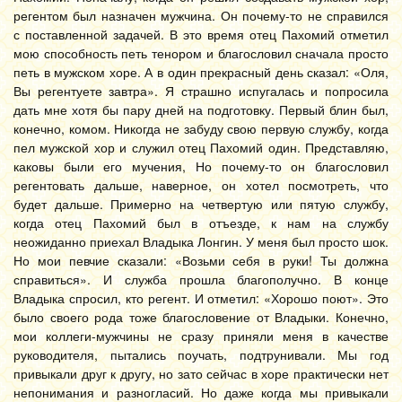
регентом был назначен мужчина. Он почему-то не справился
с поставленной задачей. В это время отец Пахомий отметил
мою способность петь тенором и благословил сначала просто
петь в мужском хоре. А в один прекрасный день сказал: «Оля,
Вы регентуете завтра». Я страшно испугалась и попросила
дать мне хотя бы пару дней на подготовку. Первый блин был,
конечно, комом. Никогда не забуду свою первую службу, когда
пел мужской хор и служил отец Пахомий один. Представляю,
каковы были его мучения, Но почему-то он благословил
регентовать дальше, наверное, он хотел посмотреть, что
будет дальше. Примерно на четвертую или пятую службу,
когда отец Пахомий был в отъезде, к нам на службу
неожиданно приехал Владыка Лонгин. У меня был просто шок.
Но мои певчие сказали: «Возьми себя в руки! Ты должна
справиться». И служба прошла благополучно. В конце
Владыка спросил, кто регент. И отметил: «Хорошо поют». Это
было своего рода тоже благословение от Владыки. Конечно,
мои коллеги-мужчины не сразу приняли меня в качестве
руководителя, пытались поучать, подтрунивали. Мы год
привыкали друг к другу, но зато сейчас в хоре практически нет
непонимания и разногласий. Но даже когда мы привыкали