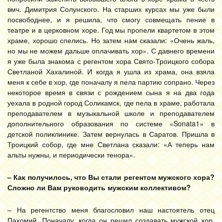
вмч. Димитрия Солунского. На старших курсах мы уже были
посвободнее, и я решила, что смогу совмещать пение в
театре и в церковном хоре. Год мы пропели квартетом в этом
храме, хорошо спелись. Но затем нам сказали: «Очень жаль,
но мы не можем дальше оплачивать хор». С давнего времени
я уже была знакома с регентом хора Свято-Троицкого собора
Светланой Хахалиной. И когда я ушла из храма, она взяла
меня к себе в хор, где поначалу я пела партию сопрано. Через
некоторое время в связи с рождением сына я на два года
уехала в родной город Соликамск, где пела в храме, работала
преподавателем в музыкальной школе и преподавателем
дополнительного образования по системе «Sonata1» в
детской поликлинике. Затем вернулась в Саратов. Пришла в
Троицкий собор, где мне Светлана сказали: «А теперь нам
альты нужны, и периодически тенора».
– Как получилось, что Вы стали регентом мужского хора?
Сложно ли Вам руководить мужским коллективом?
– На регентство меня благословил наш настоятель отец
Пахомий. Поначалу, когда он решил создавать мужской хор,