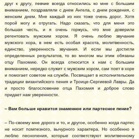
друг к другу, певчие всегда относились ко мне с большим
вниманием, поздравляли с днем Ангела, с днем рождения, с
женским днем. Мне каждый из них тоже очень дорог. Хотя
порой могу и отругать. Надо сказать, что для меня это
большая честь, и я очень горжусь, что мне доверили
регентовать мужским хором. Я очень люблю звучание
мужского хора, в нем есть особая красота, молитвенность,
единство, уверенность звучания. И если мы достигли
определенных результатов, то во многом мы этим обязаны
отцу Пахомию. Он всегда относится к нам с большим
вниманием, нередко служит с мужским хором, сам поет в хоре
и помогает советом на службе. Посвящает в исполнительские
традиции византийского пения и Троице-Сергиевой Лавры. Да
и просто благословение отца Пахомия и доброе слово
придает нам уверенности.
– Вам больше нравится знаменное или партесное пение?
– По-своему мне дорого и то, и другое, особенно когда партес
не носит помпезного, вычурного характера. Но особенно я
люблю песнопения, которые соответствуют молитвенному