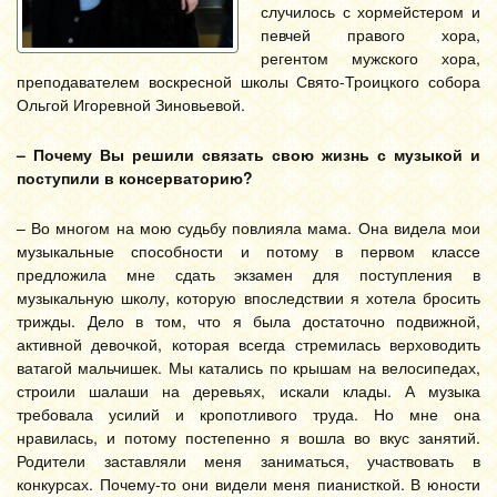
случилось с хормейстером и
певчей правого хора,
регентом мужского хора,
преподавателем воскресной школы Свято-Троицкого собора
Ольгой Игоревной Зиновьевой.
– Почему Вы решили связать свою жизнь с музыкой и
поступили в консерваторию?
– Во многом на мою судьбу повлияла мама. Она видела мои
музыкальные способности и потому в первом классе
предложила мне сдать экзамен для поступления в
музыкальную школу, которую впоследствии я хотела бросить
трижды. Дело в том, что я была достаточно подвижной,
активной девочкой, которая всегда стремилась верховодить
ватагой мальчишек. Мы катались по крышам на велосипедах,
строили шалаши на деревьях, искали клады. А музыка
требовала усилий и кропотливого труда. Но мне она
нравилась, и потому постепенно я вошла во вкус занятий.
Родители заставляли меня заниматься, участвовать в
конкурсах. Почему-то они видели меня пианисткой. В юности