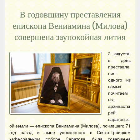
В годовщину преставления
епископа Вениамина (Милова)
совершена заупокойная лития
2 августа,
в день
преставле
ния
одного из
самых
почитаем
ых
архипасты
рей
саратовск
ой земли — епископа Вениамина (Милова), почившего 71
год назад и ныне упокоенного в Свято-Троицком
кафедральном соборе Саратова, была совершена