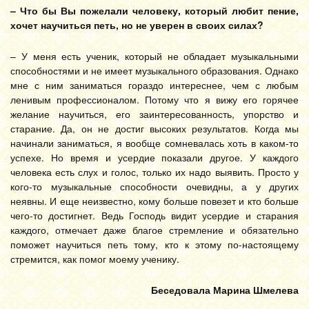
– Что бы Вы пожелали человеку, который любит пение,
хочет научиться петь, но не уверен в своих силах?
– У меня есть ученик, который не обладает музыкальными
способностями и не имеет музыкального образования. Однако
мне с ним заниматься гораздо интереснее, чем с любым
ленивым профессионалом. Потому что я вижу его горячее
желание научиться, его заинтересованность, упорство и
старание. Да, он не достиг высоких результатов. Когда мы
начинали заниматься, я вообще сомневалась хоть в каком-то
успехе. Но время и усердие показали другое. У каждого
человека есть слух и голос, только их надо выявить. Просто у
кого-то музыкальные способности очевидны, а у других
неявны. И еще неизвестно, кому больше повезет и кто больше
чего-то достигнет. Ведь Господь видит усердие и старания
каждого, отмечает даже благое стремление и обязательно
поможет научиться петь тому, кто к этому по-настоящему
стремится, как помог моему ученику.
Беседовала Марина Шмелева