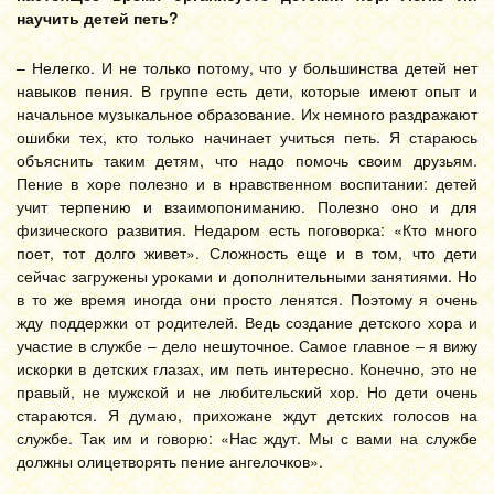
научить детей петь?
– Нелегко. И не только потому, что у большинства детей нет
навыков пения. В группе есть дети, которые имеют опыт и
начальное музыкальное образование. Их немного раздражают
ошибки тех, кто только начинает учиться петь. Я стараюсь
объяснить таким детям, что надо помочь своим друзьям.
Пение в хоре полезно и в нравственном воспитании: детей
учит терпению и взаимопониманию. Полезно оно и для
физического развития. Недаром есть поговорка: «Кто много
поет, тот долго живет». Сложность еще и в том, что дети
сейчас загружены уроками и дополнительными занятиями. Но
в то же время иногда они просто ленятся. Поэтому я очень
жду поддержки от родителей. Ведь создание детского хора и
участие в службе – дело нешуточное. Самое главное – я вижу
искорки в детских глазах, им петь интересно. Конечно, это не
правый, не мужской и не любительский хор. Но дети очень
стараются. Я думаю, прихожане ждут детских голосов на
службе. Так им и говорю: «Нас ждут. Мы с вами на службе
должны олицетворять пение ангелочков».