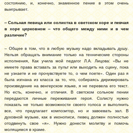
состоянию, и, конечно, знаменное пение в этом очень
выигрывает.
– Сольная певица или солистка в светском хоре и певчая
в хоре церковном – что общего между ними и в чем
различие?
– Общее в том, что в любую музыку надо вкладывать душу.
Нельзя обращать внимание только на технические стороны
исполнения, Как учила мой педагог Л.А. Лицова: «Вы не
имеете права вставать за пульт или выходить на сцену, пока
не узнаете и не прочувствуете то, о чем поете». Один раз я
была изгнана из класса за то, что, собираясь дирижировать
произведение на венгерском языке, я не перевела его текст.
Но есть, конечно, и отличия. В светском сольном пении
передаются личные переживания героя. Солисту нужно
показать не только возможности своего голоса и выполнить
все, что предлагает композитор, но и завоевать зал. В
духовной музыке, как в иконописи, певец должен полностью
отодвинуть свое «я». Нужно донести молитву и помочь
молящимся в храме.