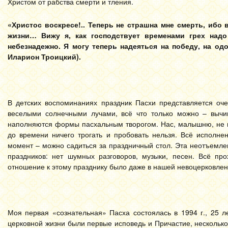
Христом от рабства смерти и тления.
«Христос воскресе!.. Теперь не страшна мне смерть, ибо 
жизни… Вижу я, как господствует временами грех надо
небезнадежно. Я могу теперь надеяться на победу, на од
Иларион Троицкий).
В детских воспоминаниях праздник Пасхи представляется оч
веселыми солнечными лучами, всё что только можно – вычищ
наполняются формы пасхальным творогом. Нас, малышню, не п
до времени ничего трогать и пробовать нельзя. Всё исполне
момент – можно садиться за праздничный стол. Эта неотъемле
праздников: нет шумных разговоров, музыки, песен. Всё пр
отношение к этому празднику было даже в нашей невоцерковле
Моя первая «сознательная» Пасха состоялась в 1994 г., 25 л
церковной жизни были первые исповедь и Причастие, несколько