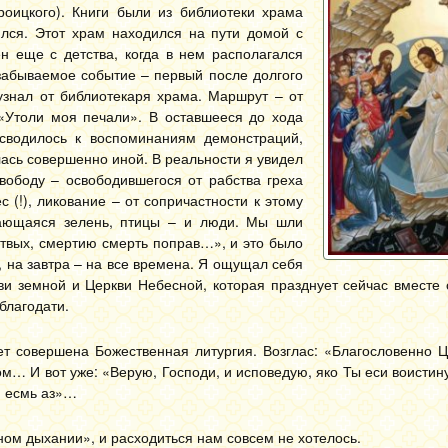
роицкого). Книги были из библиотеки храма
ился. Этот храм находился на пути домой с
 еще с детства, когда в нем располагался
езабываемое событие – первый после долгого
знал от библиотекаря храма. Маршрут – от
«Утоли моя печали». В оставшееся до хода
 сводилось к воспоминаниям демонстраций,
ась совершенно иной. В реальности я увидел
Свободу – освободившегося от рабства греха
с (!), ликование – от сопричастности к этому
скающаяся зелень, птицы – и люди. Мы шли
ртвых, смертию смерть поправ…», и это было
 на завтра – на все времена. Я ощущал себя
кви земной и Церкви Небесной, которая празднует сейчас вместе
благодати.
ет совершена Божественная литургия. Возглас: «Благословенно Ц
ом… И вот уже: «Верую, Господи, и исповедую, яко Ты еси воистин
й есмь аз»…
дном дыхании», и расходиться нам совсем не хотелось.