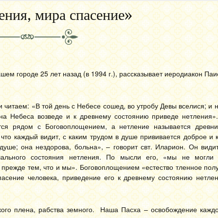
ения, мира спасение»
ашем городе 25 лет назад (в 1994 г.), рассказывает иеродиакон Паи
читаем: «В той день с Небесе сошед, во утробу Девы вселися; и 
 на Небеса возведе и к древнему состоянию приведе нетления».
тся рядом с Боговоплощением, а нетление называется древн
что каждый видит, с каким трудом в душе прививается доброе и к
душе; она нездорова, больна», – говорит свт. Иларион. Он види
чального состояния нетления. По мысли его, «мы не могли
прежде тем, что и мы». Боговоплощением «естество тленное пол
пасение человека, приведение его к древнему состоянию нетле
кого плена, рабства земного. Наша Пасха – освобождение каждо