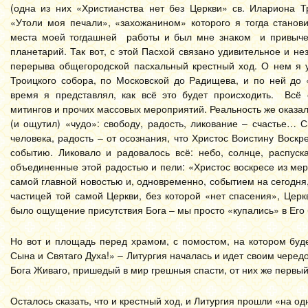
(одна из них «Христианства нет без Церкви» св. Илариона Т
«Утоли моя печали», «захожанином» которого я тогда станов
места моей тогдашней работы и был мне знаком и привычен
планетарий. Так вот, с этой Пасхой связано удивительное и н
перерыва общегородской пасхальный крестный ход. О нем я у
Троицкого собора, по Московской до Радищева, и по ней до 
время я представлял, как всё это будет происходить. Всё
митингов и прочих массовых мероприятий. Реальность же оказал
(и ощутил) «чудо»: свободу, радость, ликование – счастье… 
человека, радость – от осознания, что Христос Воистину Воскре
событию. Ликовало и радовалось всё: небо, солнце, распу
объединенные этой радостью и пели: «Христос воскресе из ме
самой главной новостью и, одновременно, событием на сегодня,
частицей той самой Церкви, без которой «нет спасения», Цер
было ощущение присутствия Бога – мы просто «купались» в Его 
Но вот и площадь перед храмом, с помостом, на котором буд
Сына и Святаго Духа!» – Литургия началась и идет своим черед
Бога Живаго, пришедый в мир грешныя спасти, от них же первы
Осталось сказать, что и крестный ход, и Литургия прошли «на о