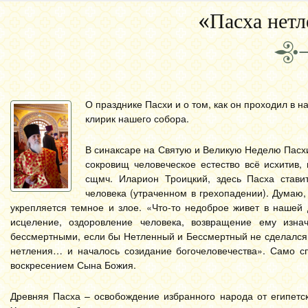
«Пасха нетл
О празднике Пасхи и о том, как он проходил в н
клирик нашего собора.
В синаксаре на Святую и Великую Неделю Пасхи 
сокровищ человеческое естество всё исхитив,
сщмч. Иларион Троицкий, здесь Пасха стави
человека (утраченном в грехопадении). Думаю, 
укрепляется темное и злое. «Что-то недоброе живет в нашей 
исцеление, оздоровление человека, возвращение ему изна
бессмертными, если бы Нетленный и Бессмертный не сделался 
нетления… и началось созидание богочеловечества». Само с
воскресением Сына Божия.
Древняя Пасха – освобождение избранного народа от египетс