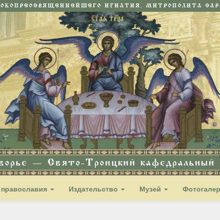
СОКОПРЕОСВЯЩЕННЕЙШЕГО ИГНАТИЯ, МИТРОПОЛИТА САРА
дворье — Свято-Троицкий кафедральный с
 православия
Издательство
Музей
Фотогале