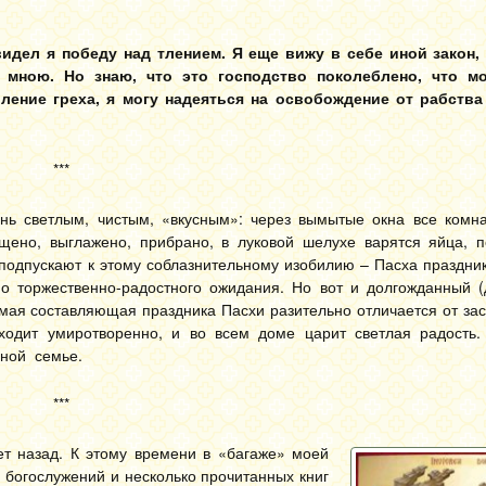
видел я победу над тлением. Я еще вижу в себе иной закон,
 мною. Но знаю, что это господство поколеблено, что м
оление греха, я могу надеяться на освобождение от рабства
***
ень светлым, чистым, «вкусным»: через вымытые окна все комн
ено, выглажено, прибрано, в луковой шелухе варятся яйца, пе
одпускают к этому соблазнительному изобилию – Пасха праздник
но торжественно-радостного ожидания. Но вот и долгожданный 
мая составляющая праздника Пасхи разительно отличается от за
оходит умиротворенно, и во всем доме царит светлая радость.
нной семье.
***
ет назад. К этому времени в «багаже» моей
 богослужений и несколько прочитанных книг