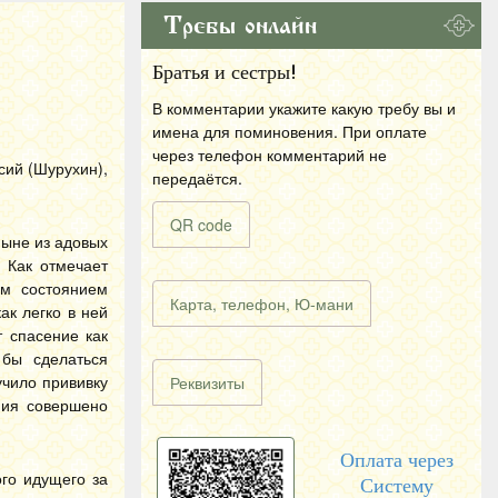
Требы онлайн
Братья и сестры!
В комментарии укажите какую требу вы и
имена для поминовения. При оплате
через телефон комментарий не
сий (Шурухин),
передаётся.
QR code
ныне из адовых
 Как отмечает
им состоянием
Карта, телефон, Ю-мани
ак легко в ней
т спасение как
 бы сделаться
учило прививку
Реквизиты
ния совершено
Оплата через
го идущего за
Систему