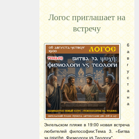
Логос приглашает на
встречу
6
а
в
г
у
с
т
а
н
а
Энгельском пляже в 19:00 новая встреча
любителей философии:Тема 3. «Битва
за psyche. Физиологи vs Теологи".