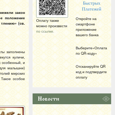
Быстрых
Платежей
 нежели закон
ое положение
Откройте на
Оплату также
 тлению» (св.
смартфоне
можно произвести
приложение
по ссылке.
вашего банка
Выберите«Оплата
аты заполнены
по
QR
-коду»
кутся куличи,
 особенный, и
Отсканируйте
QR
(для малышни)
код и подтвердите
столий мирских
оплату
 Такое особое
Новости