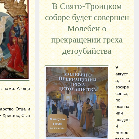
В Свято-Троицком
соборе будет совершен
Молебен о
прекращении греха
детоубийства
9
август
а, в
воскре
 с нами. А еще
сенье,
по
оконча
арство Отца и
нии
у Христос, Сын
поздне
й
Божес
твенно