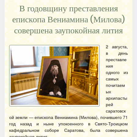
В годовщину преставления
епископа Вениамина (Милова)
совершена заупокойная лития
2 августа,
в день
преставле
ния
одного из
самых
почитаем
ых
архипасты
рей
саратовск
ой земли — епископа Вениамина (Милова), почившего 71
год назад и ныне упокоенного в Свято-Троицком
кафедральном соборе Саратова, была совершена
заупокойная лития.