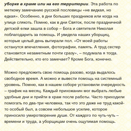
уборке в храме или на его территории
. Эта работа по
меткому замечанию русской пословицы «не видкая, но
едкая». Особенно, в дни больших праздников или когда на
улице слякоть. Помню, как в дни Святок, после праздничной
детской елки зашла в собор – Бога и святителя Николая
поблагодарить за помощь. И увидела наших уборщиц,
которые целый день вытирали пол. «От моей работы
останутся впечатления, фотографии, память. А труд сестер
становится незаметным почти сразу», – подумала я тогда.
Действительно, кто его замечает? Кроме Бога, конечно.
Можно предложить свою помощь разово, когда выдалось
свободное время. А можно и вывести помощь на системный
уровень. Помню, как в нашем соборе установили очередность
– график на месяц. Каждый прихожанин мог выбрать любые
удобные дни и прийти в храм после работы. Часто приходили
помогать по два-три человека, так что это даже не труд какой-
то особый был, а совсем небольшое усилие, которое
приносило умиротворение душе. От каждого по чуть-чуть –
времени и труда, а уборщицам очень ощутимая помощь.