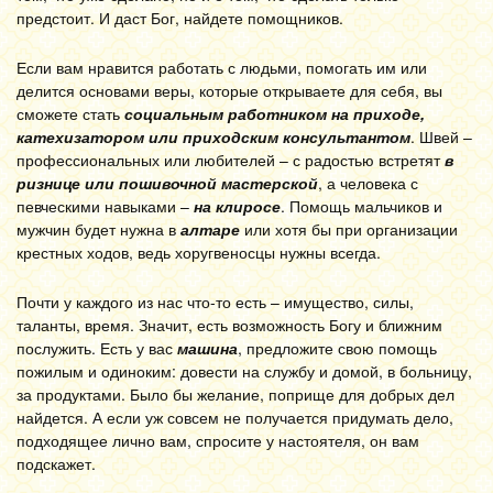
предстоит. И даст Бог, найдете помощников.
Если вам нравится работать с людьми, помогать им или
делится основами веры, которые открываете для себя, вы
сможете стать
социальным работником на приходе,
катехизатором или приходским консультантом
. Швей –
профессиональных или любителей – с радостью встретят
в
ризнице или пошивочной мастерской
, а человека с
певческими навыками –
на клиросе
. Помощь мальчиков и
мужчин будет нужна в
алтаре
или хотя бы при организации
крестных ходов, ведь хоругвеносцы нужны всегда.
Почти у каждого из нас что-то есть – имущество, силы,
таланты, время. Значит, есть возможность Богу и ближним
послужить. Есть у вас
машина
, предложите свою помощь
пожилым и одиноким: довести на службу и домой, в больницу,
за продуктами. Было бы желание, поприще для добрых дел
найдется. А если уж совсем не получается придумать дело,
подходящее лично вам, спросите у настоятеля, он вам
подскажет.