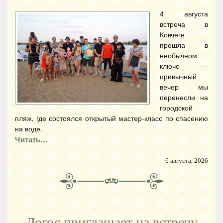
4 августа
встреча в
Ковчеге
прошла в
необычном
ключе —
привычный
вечер мы
перенесли на
городской
пляж, где состоялся открытый мастер-класс по спасению
на воде.
Читать…
6 августа, 2026
Логос приглашает на встречу