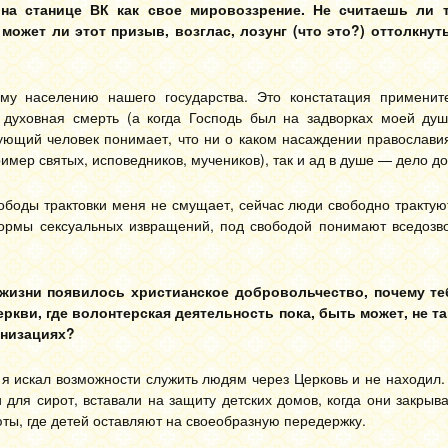
на станице ВК как свое мировоззрение. Не считаешь ли 
может ли этот призыв, возглас, лозунг (что это?) оттолкнут
 населению нашего государства. Это констатация применит
духовная смерть (а когда Господь был на задворках моей душ
рующий человек понимает, что ни о каком насаждении православи
ример святых, исповедников, мучеников), так и ад в душе — дело д
вободы трактовки меня не смущает, сейчас люди свободно тракту
ормы сексуальных извращений, под свободой понимают вседозво
 жизни появилось христианское добровольчество, почему те
ркви, где волонтерская деятельность пока, быть может, не так
анизациях?
а я искал возможности служить людям через Церковь и не находил.
для сирот, вставали на защиту детских домов, когда они закрыв
юты, где детей оставляют на своеобразную передержку.