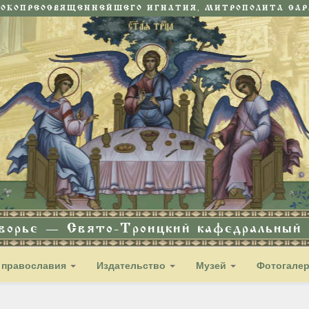
СОКОПРЕОСВЯЩЕННЕЙШЕГО ИГНАТИЯ, МИТРОПОЛИТА САРА
дворье — Свято-Троицкий кафедральный с
 православия
Издательство
Музей
Фотогале