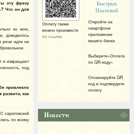
ты эту фразу
Быстрых
ь? Что он для
Платежей
Откройте на
Оплату также
смартфоне
ельно ко мне,
можно произвести
приложение
и, доводилось
по ссылке.
вашего банка
я речи идти не
обровольное.
Выберите«Оплата
ют и извращают
по
QR
-коду»
ленность, под
Отсканируйте
QR
код и подтвердите
бя привлекло
оплату
 развита, как
 С саратовской
Новости
ались по всему