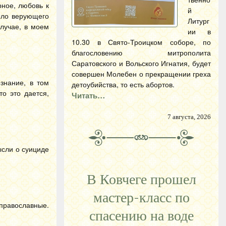
рное, любовь к
й
ыло верующего
Литург
случае, в моем
ии в
10.30 в Свято-Троицком соборе, по
благословению митрополита
Саратовского и Вольского Игнатия, будет
совершен Молебен о прекращении греха
знание, в том
детоубийства, то есть абортов.
то это дается,
Читать…
7 августа, 2026
ысли о суициде
В Ковчеге прошел
мастер-класс по
православные.
спасению на воде