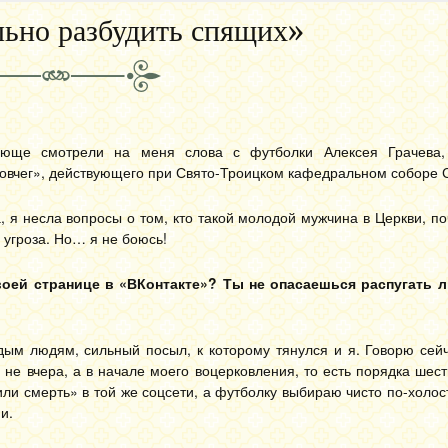
льно разбудить спящих»
юще смотрели на меня слова с футболки Алексея Грачева, 
овчег», действующего при Свято-Троицком кафедральном соборе 
 я несла вопросы о том, кто такой молодой мужчина в Церкви, по
 угроза. Но… я не боюсь!
воей странице в «ВКонтакте»? Ты не опасаешься распугать 
одым людям, сильный посыл, к которому тянулся и я. Говорю сей
не вчера, а в начале моего воцерковления, то есть порядка шест
или смерть» в той же соцсети, а футболку выбираю чисто по-холо
и.