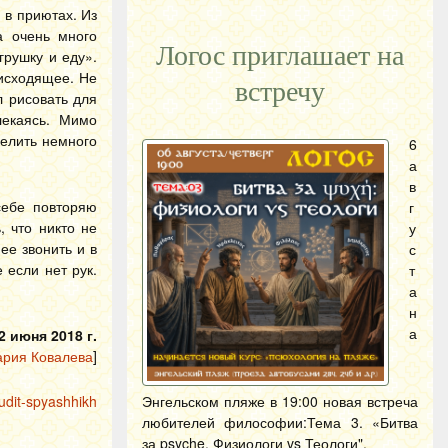
 в приютах. Из
а очень много
Логос приглашает на
грушку и еду».
оисходящее. Не
встречу
л рисовать для
лекаясь. Мимо
делить немного
6
а
в
себе повторяю
г
 что никто не
у
ее звонить и в
с
 если нет рук.
т
а
н
а
2 июня 2018 г.
рия Ковалева
]
udit-spyashhikh
Энгельском пляже в 19:00 новая встреча
любителей философии:Тема 3. «Битва
за psyche. Физиологи vs Теологи".