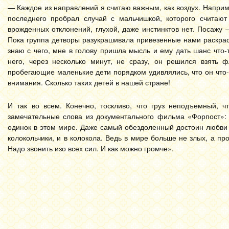
— Каждое из направлений я считаю важным, как воздух. Напри
последнего пробрал случай с мальчишкой, которого считают
врожденных отклонений, глухой, даже инстинктов нет. Посажу 
Пока группа детворы разукрашивала привезенные нами раскраск
знаю с чего, мне в голову пришла мысль и ему дать шанс что-
него, через несколько минут, не сразу, он решился взять 
пробегающие маленькие дети порядком удивлялись, что он что-т
внимания. Сколько таких детей в нашей стране!
И так во всем. Конечно, тоскливо, что груз неподъемный, 
замечательные слова из документального фильма «Форпост»: 
одинок в этом мире. Даже самый обездоленный достоин любви 
колокольчики, и в колокола. Ведь в мире больше не злых, а пр
Надо звонить изо всех сил. И как можно громче».