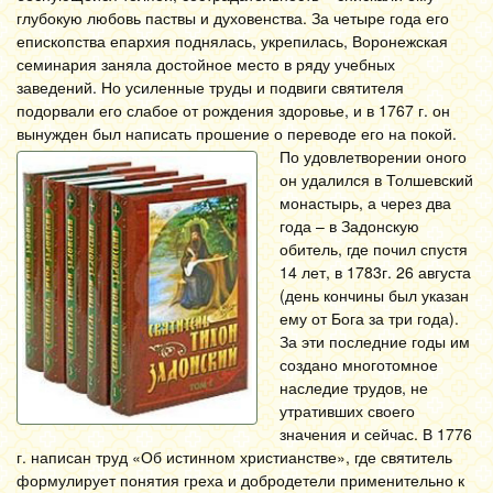
глубокую любовь паствы и духовенства. За четыре года его
епископства епархия поднялась, укрепилась, Воронежская
семинария заняла достойное место в ряду учебных
заведений. Но усиленные труды и подвиги святителя
подорвали его слабое от рождения здоровье, и в 1767 г. он
вынужден был написать прошение о переводе его на покой.
По удовлетворении оного
он удалился в Толшевский
монастырь, а через два
года – в Задонскую
обитель, где почил спустя
14 лет, в 1783г. 26 августа
(день кончины был указан
ему от Бога за три года).
За эти последние годы им
создано многотомное
наследие трудов, не
утративших своего
значения и сейчас. В 1776
г. написан труд «Об истинном христианстве», где святитель
формулирует понятия греха и добродетели применительно к