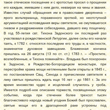
такое отеческое посещение и с кротостью просил о прощении
его каждым, имевшим с ним дело, невзирая на чины и звания.
Известен случай обращения им в православие дворянина –
ярого вольтерианца, пораженного кроткой, но неотступной
аргументацией исповедания веры святителя, не смутившегося
гневом и раздражением собеседника, давшего ему пощечину.
В год 55-летия свт. Тихона Задонского он последний раз
участвовал в рождественской Литургии, далее силы его начали
таять, к 1782 г. относятся последние его труды и, в частности,
знаменитое духовное завещание. Блаженная кончина
пришлась на 26 августа (13 по ст. ст.) 1783 г. – «Простите,
возлюбленные, и Тихона поминайте». Владыка был похоронен
в Задонске, в Рождество-Богородицком монастыре, при
перестройке храма мощи нетленными были открыты в 1845 г.,
но постановления Свщ. Синода о причислении святителя к
лику святых пришлось ждать еще 16 лет – до 1861 г. За это
время множество чудес и исцелений случилось у гроба.
Имеется подроб-ное описание торжеств, посвященных этому
событию, когда при стечении более трехсот тысяч
благочестивого народа новый угодник Божий был прославлен,
святые мощи его в драгоценной раке устроены под