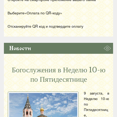
Выберите«Оплата по
QR
-коду»
Отсканируйте
QR
код и подтвердите оплату
Новости
Богослужения в Неделю 10-ю
по Пятидесятнице
9 августа, в
Неделю 10-ю
по
Пятидесятниц
е,