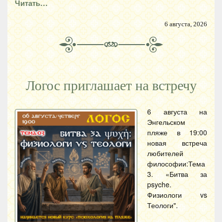
Читать…
6 августа, 2026
Логос приглашает на встречу
6 августа на
Энгельском
пляже в 19:00
новая встреча
любителей
философии:Тема
3. «Битва за
psyche.
Физиологи vs
Теологи".