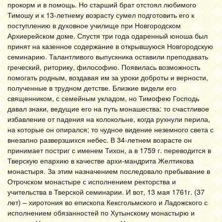
прокорм и в помощь. Но старший брат отстоял любимого
Тимошу и к 13-летнему возрасту сумел подготовить его к
поступлению в духовное училище при Новгородском
Архиерейском доме. Спустя три года одаренный юноша был
принят на казенное содержание в открывшуюся Новгородскую
семинарию. Талантливого выпускника оставили преподавать
греческий, риторику, философию. Появилась возможность
помогать родным, воздавая им за уроки доброты и верности,
полученные в трудном детстве. Близкие видели его
священником, с семейным укладом, но Тимофею Господь
давал знаки, ведущие его на путь монашества: то счастливое
избавление от падения на колокольне, когда рухнули перила,
на которые он опирался; то чудное видение неземного света с
внезапно разверзшихся небес. В 34-летнем возрасте он
принимает постриг с именем Тихон, а в 1759 г. переводится в
Тверскую епархию в качестве архи-мандрита Желтикова
монастыря. За этим назначением последовало пребывание в
Отрочском монастыре с исполнением ректорства и
учительства в Тверской семинарии. И вот, 13 мая 1761г. (37
лет) – хиротония во епископа Кексгольмского и Ладожского с
исполнением обязанностей по Хутынскому монастырю и