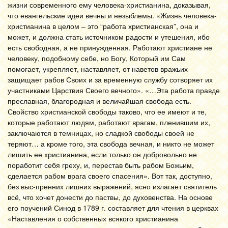
жизни современного ему человека-христианина, доказывая,
что евангельские идеи вечны и незыблемы. «Жизнь человека-
христианина в целом – это “работа христианская”, она и
может, и должна стать источником радости и утешения, ибо
есть свободная, а не принужденная. Работают христиане не
человеку, подобному себе, но Богу, Который им Сам
помогает, укрепляет, наставляет, от наветов вражьих
защищает рабов Своих и за временную службу сотворяет их
участниками Царствия Своего вечного». «…Эта работа правде
преславная, благородная и величайшая свобода есть.
Свойство христианской свободы таково, что ее имеют и те,
которые работают людям, работают врагам, пленившим их,
заключаются в темницах, но сладкой свободы своей не
теряют… а кроме того, эта свобода вечная, и никто не может
лишить ее христианина, если только он добровольно не
поработит себя греху, и, перестав быть рабом Божьим,
сделается рабом врага своего спасения». Вот так, доступно,
без выс-пренних лишних выражений, ясно излагает святитель
всё, что хочет донести до паствы, до духовенства. На основе
его поучений Синод в 1789 г. составляет для чтения в церквах
«Наставления о собственных всякого христианина