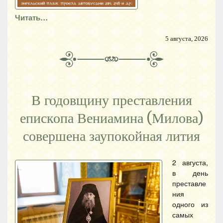
Читать…
5 августа, 2026
В годовщину преставления
епископа Вениамина (Милова)
совершена заупокойная лития
2 августа,
в день
преставле
ния
одного из
самых