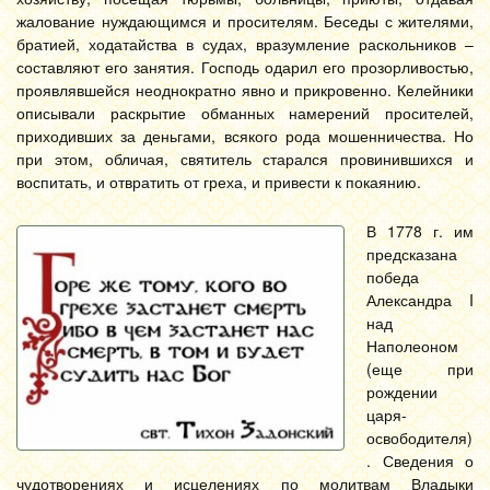
жалование нуждающимся и просителям. Беседы с жителями,
братией, ходатайства в судах, вразумление раскольников –
составляют его занятия. Господь одарил его прозорливостью,
проявлявшейся неоднократно явно и прикровенно. Келейники
описывали раскрытие обманных намерений просителей,
приходивших за деньгами, всякого рода мошенничества. Но
при этом, обличая, святитель старался провинившихся и
воспитать, и отвратить от греха, и привести к покаянию.
В 1778 г. им
предсказана
победа
Александра I
над
Наполеоном
(еще при
рождении
царя-
освободителя)
. Сведения о
чудотворениях и исцелениях по молитвам Владыки