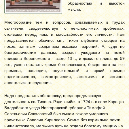
образностью и высотой
мысли.
Многообразие тем и вопросов, охватываемых в трудах
святителя, свидетельствует о неисчислимых проблемах,
стоявших перед ним, и масштабности его личности. Нам
представляется, обычно, свт. Тихон глубоким старцем на
покое, занятым созданием высоких творений. А, судя по
биографическим данным, возраст ушедшего на покой
епископа Воронежского – всего 43 г., и дожил он лишь до 59
лет, успев оставить кроме богословского, бесценного на все
времена, наследия, поучительный и яркий пример
подвижничества, самоотречения, аскетизма и истинно
апостольского служения.
Надо представить обстановку, предопределившую
деятельность св. Тихона. Родившийся в 1724 г. в селе Короцко
Валдайского уезда Новгородской губернии Тимофей
Савельевич Соколовский был сыном вскоре умершего
причетчика Савелия Кириллова. Семья без кормильца почти
нищенствовала, мальчика чуть не отдали богатому ямщику на