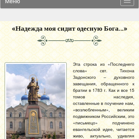
Меню
Навиг
«Надежда моя сидит одесную Бога…»
Эта строка из «Последнего
слова» свт. Тихона
Задонского – духовного
завещания, обращенного к
братии в 1783 г. Как и все 15
томов наследия,
оставленные в поучение нам,
«возлюбленным», великим
подвижником Российским, это
«письмецо» подчинено
евангельской идее, читается
живо, актуально, удивляя