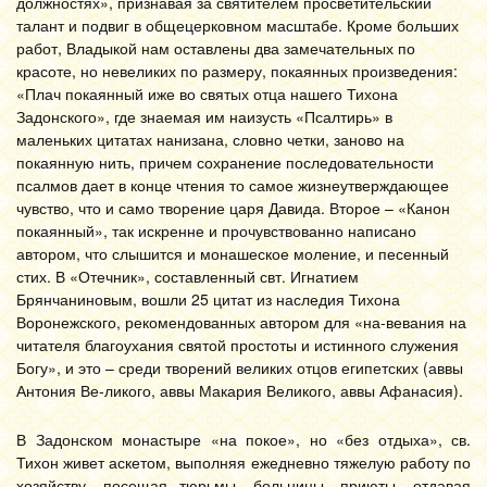
должностях», признавая за святителем просветительский
талант и подвиг в общецерковном масштабе. Кроме больших
работ, Владыкой нам оставлены два замечательных по
красоте, но невеликих по размеру, покаянных произведения:
«Плач покаянный иже во святых отца нашего Тихона
Задонского», где знаемая им наизусть «Псалтирь» в
маленьких цитатах нанизана, словно четки, заново на
покаянную нить, причем сохранение последовательности
псалмов дает в конце чтения то самое жизнеутверждающее
чувство, что и само творение царя Давида. Второе – «Канон
покаянный», так искренне и прочувствованно написано
автором, что слышится и монашеское моление, и песенный
стих. В «Отечник», составленный свт. Игнатием
Брянчаниновым, вошли 25 цитат из наследия Тихона
Воронежского, рекомендованных автором для «на-вевания на
читателя благоухания святой простоты и истинного служения
Богу», и это – среди творений великих отцов египетских (аввы
Антония Ве-ликого, аввы Макария Великого, аввы Афанасия).
В Задонском монастыре «на покое», но «без отдыха», св.
Тихон живет аскетом, выполняя ежедневно тяжелую работу по
хозяйству, посещая тюрьмы, больницы, приюты, отдавая