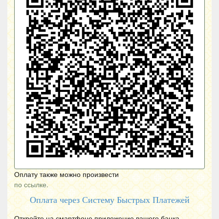
Оплату также можно произвести
по ссылке.
Оплата через Систему Быстрых Платежей
Откройте на смартфоне приложение вашего банка