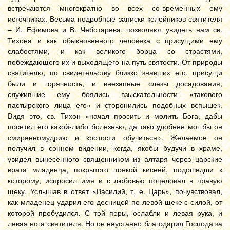
встречаются многократно во всех со-временных ему
источниках. Весьма подробные записки келейников святителя
– И. Ефимова и В. Чеботарева, позволяют увидеть нам св.
Тихона и как обыкновенного человека с присущими ему
слабостями, и как великого борца со страстями,
побеждающего их и выходящего на путь святости. От природы
святителю, по свидетельству близко знавших его, присущи
были и горячность, и внезапные слезы досадования,
служившие ему боялись взыскательности «такового
пастырского лица его» и сторонились подобных вспышек.
Видя это, св. Тихон «начал просить и молить Бога, дабы
посетил его какой-либо болезнью, да тако удобнее мог бы он
смиренномудрию и кротости обучиться». Желаемое он
получил в сонном видении, когда, якобы будучи в храме,
увидел вынесенного священником из алтаря через царские
врата младенца, покрытого тонкой кисеей, подошедши к
которому, испросил имя и с любовью поцеловал в правую
щеку. Услышав в ответ «Василий, т. е. Царь», почувствовал,
как младенец ударил его десницей по левой щеке с силой, от
которой пробудился. С той поры, ослабли и левая рука, и
левая нога святителя. Но он неустанно благодарил Господа за