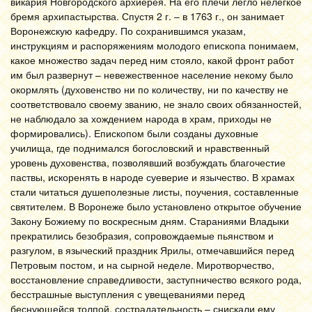
викария Новгородского архиерея. На его плечи легло нелегкое
бремя архипастырства. Спустя 2 г. – в 1763 г., он занимает
Воронежскую кафедру. По сохранившимся указам,
инструкциям и распоряжениям молодого епископа понимаем,
какое множество задач перед ним стояло, какой фронт работ
им был развернут – невежественное население некому было
окормлять (духовенство ни по количеству, ни по качеству не
соответствовало своему званию, не знало своих обязанностей,
не наблюдало за хождением народа в храм, приходы не
формировались). Епископом были созданы духовные
училища, где поднимался богословский и нравственный
уровень духовенства, позволявший возбуждать благочестие
паствы, искоренять в народе суеверие и язычество. В храмах
стали читаться душеполезные листы, поучения, составленные
святителем. В Воронеже было установлено открытое обучение
Закону Божиему по воскресным дням. Стараниями Владыки
прекратились безобразия, сопровождаемые пьянством и
разгулом, в языческий праздник Ярилы, отмечавшийся перед
Петровым постом, и на сырной неделе. Миротворчество,
восстановление справедливости, заступничество всякого рода,
бесстрашные выступления с увещеваниями перед
беснующейся толпой, сострадательность – снискали ему