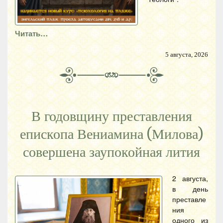
Читать…
5 августа, 2026
В годовщину преставления
епископа Вениамина (Милова)
совершена заупокойная лития
2 августа,
в день
преставле
ния
одного из