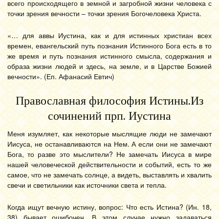
всего происходящего в земной и загробной жизни человека с
точки зрения вечности – точки зрения Богочеловека Христа.
«… для аввы Иустина, как и для истинных христиан всех
времен, евангельский путь познания Истинного Бога есть в то
же время и путь познания истинного смысла, содержания и
образа жизни людей и здесь, на земле, и в Царстве Божией
вечности». (Еп. Афанасий Евтич)
Православная философия Истины.Из
сочинений прп. Иустина
Меня изумляет, как некоторые мыслящие люди не замечают
Иисуса, не останавливаются на Нем. А если они не замечают
Бога, то разве это мыслители? Не замечать Иисуса в мире
нашей человеческой действительности и событий, есть то же
самое, что не замечать солнце, а видеть, выставлять и хвалить
свечи и светильники как источники света и тепла.
Когда ищут вечную истину, вопрос: Что есть Истина? (Ин. 18,
38) бывает ошибочен. В этом случае нужно задаваться