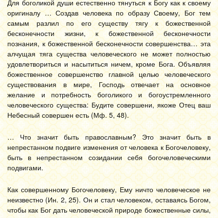
Для боголикой души естественно тянуться к Богу как к своему
оригиналу … Создав человека по образу Своему, Бог тем
самым разлил по его существу тягу к божественной
бесконечности жизни, к божественной бесконечности
познания, к божественной бесконечности совершенства… эта
алчущая тяга существа человеческого не может полностью
удовлетвориться и насытиться ничем, кроме Бога. Объявляя
божественное совершенство главной целью человеческого
существования в мире, Господь отвечает на основное
желание и потребность боголикого и богоустремленного
человеческого существа: Будите совершени, якоже Отец ваш
Небесный совершен есть (Мф. 5, 48).
… Что значит быть православным? Это значит быть в
непрестанном подвиге изменения от человека к Богочеловеку,
быть в непрестанном созидании себя богочеловеческими
подвигами.
Как совершенному Богочеловеку, Ему ничто человеческое не
неизвестно (Ин. 2, 25). Он и стал человеком, оставаясь Богом,
чтобы как Бог дать человеческой природе божественные силы,