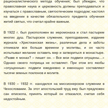
рационалистического метода обучения; был убежден, что
православная наука и церковность должны преподаваться и
изучаться с православным, святоотеческим подходом; настоял
на введении в качестве обязательного предмета обучения
житий святых, что считал крайне важным.
В 1922 г. был рукоположен во иеромонаха и стал пастырем
многих душ. Пастырское служение, преподавание, издание
журнала «Христианская жизнь», различные дела и заботы
отнимали все больше времени у молитвы, и он часто
испытывал желание оставить мир и затвориться в монастыре.
«Разве я монах? – пишет он. – Все мои подвиги опущены…»
Однако своего поприща не оставляет. При этом его якобы
«опущенные» подвиги ежедневно и еженощно составляют
тысячи земных поклонов и молитв.
В 1930 – 1932 гг. находился на миссионерском служении в
Чехословакии. За этот апостольский труд ему был предложен
сан епископа, принять который он отказался, считая себя
недостойным.