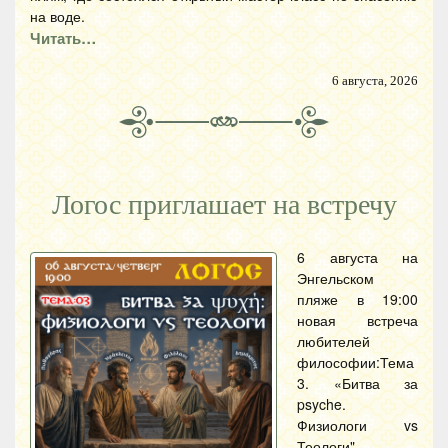
на воде.
Читать…
6 августа, 2026
Логос приглашает на встречу
6 августа на
Энгельском
пляже в 19:00
новая встреча
любителей
философии:Тема
3. «Битва за
psyche.
Физиологи vs
Теологи".