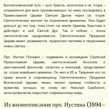
Богочеловеческий путь – путь Христа, апостолов и св. отцов –
сохраняется для всех произволяющих по нему последовать в
Православной Церкви Святым Духом через св. отцов.
Святоотеческая миссия не ограничена временем. Она будет
длиться до тех пор, пока стоит на земле Церковь Христова и
действует в ней Святой Дух. Так и сейчас – эпоха
святоотечества продолжается; Святоотеческое Предание
Церкви живет, развивается, прирастает житиями и творениями
новых святых.
Прп. Иустин Попович – подвижник и исповедник Сербской
Православной Церкви, святоотеческий богослов и
христианский философ, патролог и агиограф, представляет
св. отцов новейшего времени. Он жил в 20 в. Творения его по
праву вошли в сокровищницу Святоотеческого Предания
Вселенской Церкви; жизнь являет пример стойкости и
мужества, которых, по слову свт. Николая Сербского,
катастрофически недостает современному миру.
Из жизнеописания прп. Иустина (1894–