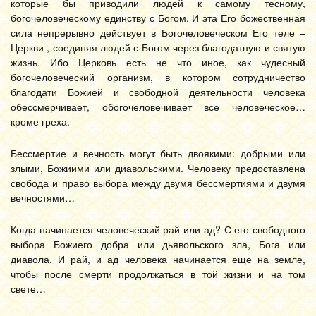
которые бы приводили людей к самому тесному,
богочеловеческому единству с Богом. И эта Его божественная
сила непрерывно действует в Богочеловеческом Его теле –
Церкви , соединяя людей с Богом через благодатную и святую
жизнь. Ибо Церковь есть не что иное, как чудесный
богочеловеческий организм, в котором сотрудничество
благодати Божией и свободной деятельности человека
обессмерчивает, обогочеловечивает все человеческое…
кроме греха.
Бессмертие и вечность могут быть двоякими: добрыми или
злыми, Божиими или диавольскими. Человеку предоставлена
свобода и право выбора между двумя бессмертиями и двумя
вечностями…
Когда начинается человеческий рай или ад? С его свободного
выбора Божиего добра или дьявольского зла, Бога или
диавола. И рай, и ад человека начинается еще на земле,
чтобы после смерти продолжаться в той жизни и на том
свете…