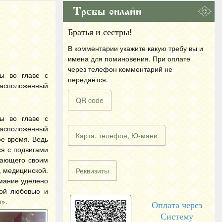
Требы онлайн
Братья и сестры!
В комментарии укажите какую требу вы и
имена для поминовения. При оплате
через телефон комментарий не
ы во главе с
передаётся.
расположенный
QR code
ы во главе с
расположенный
Карта, телефон, Ю-мани
ое время. Ведь
ся с подвигами
вающего своим
, медицинской.
Реквизиты
имание уделено
шой любовью и
т».
Оплата через
Систему