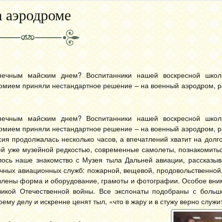
 аэродроме
нечным майским днем? Воспитанники нашей воскресной школ
омием приняли нестандартное решение – на военный аэродром, 
нечным майским днем? Воспитанники нашей воскресной школ
омием приняли нестандартное решение – на военный аэродром, 
рсия продолжалась несколько часов, а впечатлений хватит на долг
ей уже музейной редкостью, современные самолеты, познакомить
алось наше знакомство с Музея тыла Дальней авиации, рассказы
ичных авиационных служб: пожарной, вещевой, продовольственной
авлены форма и оборудование, грамоты и фотографии. Особое вн
еликой Отечественной войны. Все экспонаты подобраны с боль
ему делу и искренне ценят тыл, «что в жару и в стужу верно служи