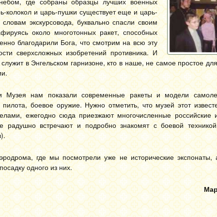
небом, где собраны образцы лучших военных
рь-колокол и царь-пушки существует еще и царь-
 словам экскурсовода, буквально спасли своим
фируясь около многотонных ракет, способных
енно благодарили Бога, что смотрим на всю эту
сти сверхсложных изобретений противника. И
то служит в Энгельском гарнизоне, кто в наше, не самое простое дл
ии.
 Музея нам показали современные ракеты и модели самолет
пилота, боевое оружие. Нужно отметить, что музей этот извест
делами, ежегодно сюда приезжают многочисленные российские 
же радушно встречают и подробно знакомят с боевой техникой
).
эродрома, где мы посмотрели уже не исторические экспонаты, 
осадку одного из них.
Мар