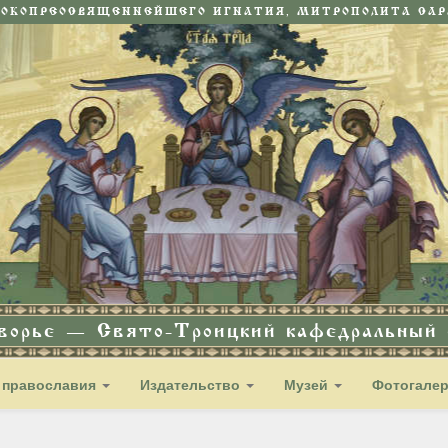
СОКОПРЕОСВЯЩЕННЕЙШЕГО ИГНАТИЯ, МИТРОПОЛИТА САРА
дворье — Свято-Троицкий кафедральный с
 православия
Издательство
Музей
Фотогале