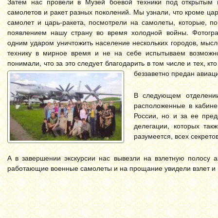
Затем нас провели в Музей боевой техники под открытым 
самолетов и ракет разных поколений. Мы узнали, что кроме ца
самолет и царь-ракета, посмотрели на самолеты, которые, по
появлением нашу страну во время холодной войны. Фотогра
одним ударом уничтожить население нескольких городов, мысл
технику в мирное время и не на себе испытываем возможно
понимали, что за это следует благодарить в том числе и тех, к
беззаветно предан авиац
В следующем отделении
расположенные в кабине 
России, но и за ее пре
делегации, которых так
разумеется, всех секретов
А в завершении экскурсии нас вывезли на взлетную полосу а
работающие военные самолеты и на прощание увидели взлет и п