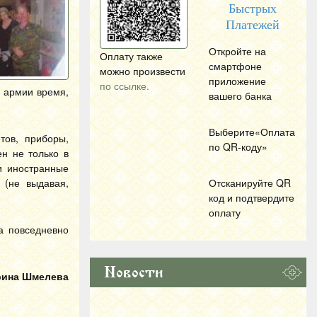
Быстрых
Платежей
Откройте на
Оплату также
смартфоне
можно произвести
приложение
по ссылке.
я армии время,
вашего банка
Выберите«Оплата
ов, приборы,
по
QR
-коду»
ен не только в
и иностранные
 (не выдавая,
Отсканируйте
QR
код и подтвердите
оплату
а повседневно
Новости
ина Шмелева