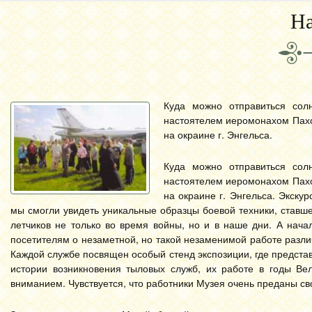
На
Куда можно отправиться сол
настоятелем иеромонахом Пах
на окраине г. Энгельса.
Куда можно отправиться сол
настоятелем иеромонахом Пах
на окраине г. Энгельса. Экску
мы смогли увидеть уникальные образцы боевой техники, ставш
летчиков не только во время войны, но и в наше дни. А нач
посетителям о незаметной, но такой незаменимой работе разл
Каждой службе посвящен особый стенд экспозиции, где предст
истории возникновения тыловых служб, их работе в годы В
вниманием. Чувствуется, что работники Музея очень преданы сво