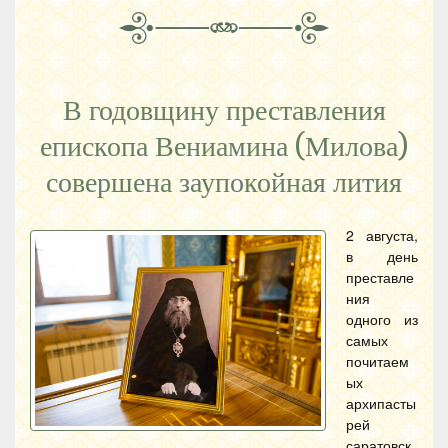
В годовщину преставления
епископа Вениамина (Милова)
совершена заупокойная лития
2 августа,
в день
преставле
ния
одного из
самых
почитаем
ых
архипасты
рей
саратовск