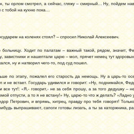
ин, ты орлом смотрел, а сейчас, гляжу – смирный… Ну, пойдем на
ы с тобой на кухню пока…
осударем на коленях стоял? – спросил Николай Алексеевич.
 больницу. Ходит по палатам – важный такой, рядом, значит, Фе
 Ну, завистники и нашептали царю – мол, прячет немец тут здоровых
ался, ну и натворил чего-то, под суд пошел.
ьше по этапу, пожалел его старость да немощь. Ну а царь-то ос
л и не встает. Государь удивился и говорит: «Ну, поднимайся, Фед
 все тут!: «Я,- говорит,- не за себя прошу, а за того дедушку – н
мой отпусти, а то я не встану!» Ну, царю-то что ж делать? «Ладно 
дор Петрович, и впрямь, хитрец, правду про тебя говорят! Только
-нибудь выпрашивают, сапоги готовы лизать, а ты за каторжника, р