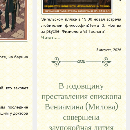
Энгельском пляже в 19:00 новая встреча
любителей философии:Тема 3. «Битва
за psyche. Физиологи vs Теологи".
Читать…
5 августа, 2026
отя, на барина
В годовщину
й, кто захочет
преставления епископа
Вениамина (Милова)
 им последние
вшим у доктора
совершена
заупокойная лития