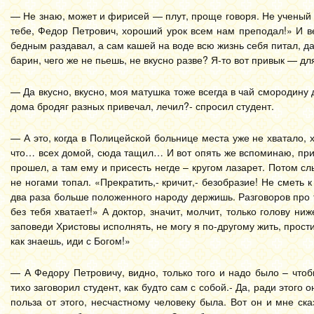
— Не знаю, может и фирисей — плут, проще говоря. Не ученый я
тебе, Федор Петрович, хороший урок всем нам преподал!» И ве
бедным раздавал, а сам кашей на воде всю жизнь себя питал, д
барин, чего же не пьешь, не вкусно разве? Я-то вот привык — 
— Да вкусно, вкусно, моя матушка тоже всегда в чай смородину
дома бродяг разных привечал, лечил?- спросил студент.
— А это, когда в Полицейской больнице места уже не хватало, 
что… всех домой, сюда тащил… И вот опять же вспоминаю, прих
прошел, а там ему и присесть негде – кругом лазарет. Потом слы
не ногами топал. «Прекратить,- кричит,- безобразие! Не сметь 
два раза больше положенного народу держишь. Разговоров про 
без тебя хватает!» А доктор, значит, молчит, только голову н
заповеди Христовы исполнять, не могу я по-другому жить, прости
как знаешь, иди с Богом!»
— А Федору Петровичу, видно, только того и надо было – что
тихо заговорил студент, как будто сам с собой.- Да, ради этого 
польза от этого, несчастному человеку была. Вот он и мне ск