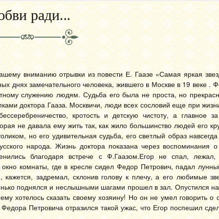
бви ради…
ашему вниманию отрывки из повести Е. Гаазе «Самая яркая звез
ых днях замечательного человека, жившего в Москве в 19 веке . 
тному служению людям. Судьба его была не проста, но прекрасн
пками доктора Гааза. Москвичи, люди всех сословий еще при жизн
ессеребреничество, кротость и детскую чистоту, а главное за
рая не давала ему жить так, как жило большинство людей его кру
толиком, но его удивительная судьба, его светлый образ навсегд
усского народа. Жизнь доктора показана через воспоминания о
енились благодаря встрече с Ф.Гаазом.
Егор не спал, лежал,
 окно комнаты, где в кресле сидел Федор Петрович, падал лунны
 кажется, задремал, склонив голову к плечу, а его любимые зв
онько поднялся и неслышными шагами прошел в зал. Опустился н
му хотелось сказать своему хозяину! Но он не умел говорить о с
е Федора Петровича отразился такой ужас, что Егор поспешил сдел