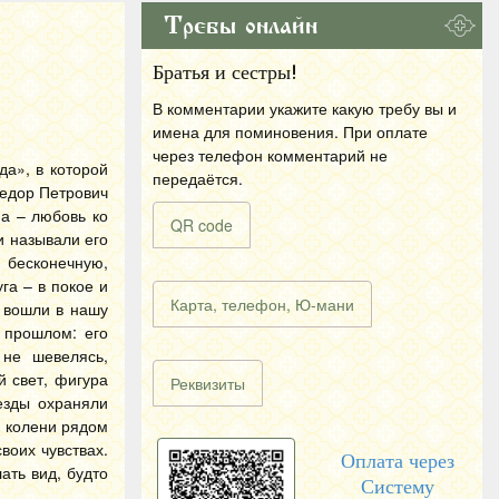
Требы онлайн
Братья и сестры!
В комментарии укажите какую требу вы и
имена для поминовения. При оплате
через телефон комментарий не
да», в которой
передаётся.
Федор Петрович
а – любовь ко
QR code
и называли его
 бесконечную,
га – в покое и
Карта, телефон, Ю-мани
а вошли в нашу
 прошлом: его
 не шевелясь,
й свет, фигура
Реквизиты
езды охраняли
а колени рядом
воих чувствах.
Оплата через
ать вид, будто
Систему