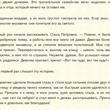
 двумя дочками. Это трогательное семейство жило недалеко о
 и отца, который ничего не оставил им.
диным мордам, а их мать грустно смотрела на них. Егор знал, 
ногие москвичи, они почитали его за святого.
орый раз начала рассказывать Ольга Петровна, — Помню, я была
ебряную ложку, а работы мне все никто не давал. Девочки боле
одвинула занавеску, а за стеклом мешочек полотняный. Мне стр
к принес. Перекрестилась я, выхожу на улицу – никого, ночь ве
шочек, а мне что-то страшно. Неужели, думаю, Бог услышал наши
 радуемся. Девочки прыгают, кричат: «Вот так чудо, вот так чудо!»
 первый раз слышал эту историю.
евочки сделали большие глаза и стали еще сильнее похожи друг на
улицу и увидела твоего хозяина, как он быстрым шагом удалялся о
ш. Пришла я к нему, в ноги упала, руки целовать стала, а он ис
ет, сам сел на табурет и стал меня о дочках расспрашивать. Приг
ак я довольна, как благодарна!