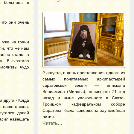
т больницы, в
что они очень
 уже на грани
ли, что же нам
ашно стало, а
дь. Я схватила
 молитвы, чудо
2 августа, в день преставления одного из
самых почитаемых архипастырей
саратовской земли — епископа
Вениамина (Милова), почившего 71 год
назад и ныне упокоенного в Свято-
 друга,- Когда
Троицком кафедральном соборе
т нашего окна.
Саратова, была совершена заупокойная
пугался, давай
лития.
ласил навещать
Читать…