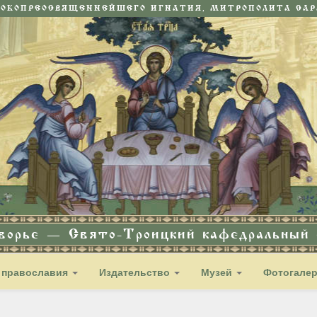
СОКОПРЕОСВЯЩЕННЕЙШЕГО ИГНАТИЯ, МИТРОПОЛИТА САРА
дворье — Свято-Троицкий кафедральный с
 православия
Издательство
Музей
Фотогале