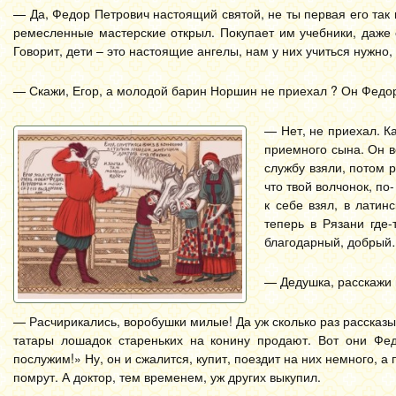
— Да, Федор Петрович настоящий святой, не ты первая его так 
ремесленные мастерские открыл. Покупает им учебники, даже 
Говорит, дети – это настоящие ангелы, нам у них учиться нужно,
— Скажи, Егор, а молодой барин Норшин не приехал ? Он Федо
— Нет, не приехал. К
приемного сына. Он в
службу взяли, потом р
что твой волчонок, по
к себе взял, в латин
теперь в Рязани где
благодарный, добры
— Дедушка, расскажи п
— Расчирикались, воробушки милые! Да уж сколько раз рассказы
татары лошадок стареньких на конину продают. Вот они Фе
послужим!» Ну, он и сжалится, купит, поездит на них немного, а 
помрут. А доктор, тем временем, уж других выкупил.