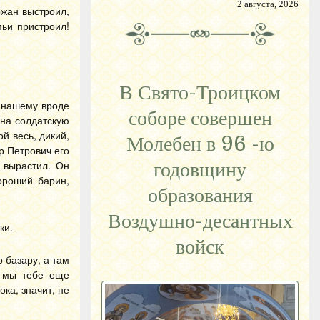
2 августа, 2026
ржан выстроил,
мьи пристроил!
В Свято-Троицком
е нашему вроде
соборе совершен
 на солдатскую
й весь, дикий,
Молебен в 96 -ю
ор Петрович его
о вырастил. Он
годовщину
ороший барин,
образования
Воздушно-десантных
ки.
войск
 базару, а там
, мы тебе еще
ока, значит, не