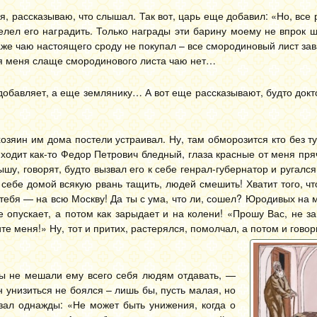
, рассказываю, что слышал. Так вот, царь еще добавил: «Но, все 
лел его наградить. Только награды эти барину моему не впрок ш
аже чаю настоящего сроду не покупал – все смородиновый лист за
для меня слаще смородинового листа чаю нет…
 добавляет, а еще землянику… А вот еще рассказывают, будто докт
хозяин им дома постели устраивал. Ну, там обморозится кто без т
одит как-то Федор Петрович бледный, глаза красные от меня пря
шу, говорят, будто вызвал его к себе генрал-губернатор и ругался 
к себе домой всякую рвань тащить, людей смешить! Хватит того, чт
тебя — на всю Москву! Да ты с ума, что ли, сошел? Юродивых на 
иже опускает, а потом как зарыдает и на колени! «Прошу Вас, не 
те меня!» Ну, тот и притих, растерялся, помолчал, а потом и говор
бы не мешали ему всего себя людям отдавать, —
он унизиться не боялся – лишь бы, пусть малая, но
азал однажды: «Не может быть унижения, когда о