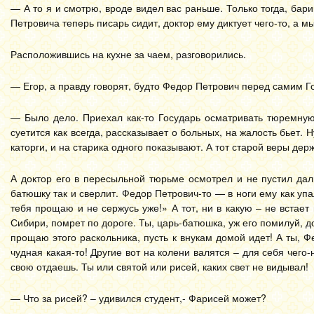
— А то я и смотрю, вроде видел вас раньше. Только тогда, бар
Петровича теперь писарь сидит, доктор ему диктует чего-то, а м
Расположившись на кухне за чаем, разговорились.
— Егор, а правду говорят, будто Федор Петрович перед самим Г
— Было дело. Приехал как-то Государь осматривать тюремную
суетится как всегда, рассказывает о больных, на жалость бьет.
каторги, и на старика одного показывают. А тот старой веры держ
А доктор его в пересыльной тюрьме осмотрел и не пустил дал
батюшку так и сверлит. Федор Петрович-то — в ноги ему как упа
тебя прощаю и не сержусь уже!» А тот, ни в какую – не встает и
Сибири, помрет по дороге. Ты, царь-батюшка, уж его помилуй, до
прощаю этого раскольника, пусть к внукам домой идет! А ты, Фе
чудная какая-то! Другие вот на колени валятся – для себя чего
свою отдаешь. Ты или святой или рисей, каких свет не видывал!
— Что за рисей? – удивился студент,- Фарисей может?