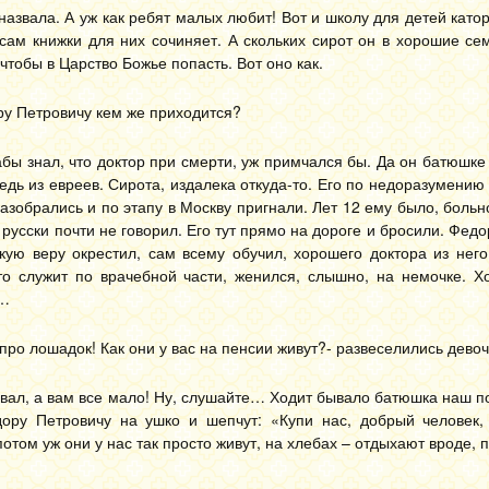
назвала. А уж как ребят малых любит! Вот и школу для детей като
сам книжки для них сочиняет. А скольких сирот он в хорошие се
 чтобы в Царство Божье попасть. Вот оно как.
ру Петровичу кем же приходится?
абы знал, что доктор при смерти, уж примчался бы. Да он батюшк
едь из евреев. Сирота, издалека откуда-то. Его по недоразумению
азобрались и по этапу в Москву пригнали. Лет 12 ему было, больно
- русски почти не говорил. Его тут прямо на дороге и бросили. Фед
скую веру окрестил, сам всему обучил, хорошего доктора из нег
-то служит по врачебной части, женился, слышно, на немочке. Х
й…
ро лошадок! Как они у вас на пенсии живут?- развеселились девоч
вал, а вам все мало! Ну, слушайте… Ходит бывало батюшка наш по
дору Петровичу на ушко и шепчут: «Купи нас, добрый человек
потом уж они у нас так просто живут, на хлебах – отдыхают вроде, п