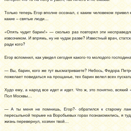
Только теперь Егор вполне осознал, с каким человеком привел е
какие – святые люди…
«Опять чудит барин!» — сколько раз повторял эти несправед
извозчиком. И впрямь, ну не чудак разве? Известный врач, статс
ради кого?
Егор вспомнил, как увидел сегодня какого-то молодого господина 
— Вы, барин, кого же тут высматриваете? Небось, Федора Петр
пожелает повидаться на прощанье, тех барин велел всех пуска
Худо ему, а народ все идет и идет. Что ж, это понятно, всякий 
Пол Москвы…
— А ты меня не помнишь, Егор?- обратился к старому лак
пересыльной тюрьме на Воробьевых горах познакомились, я туда 
жизнь перевернул, хозяин твой…