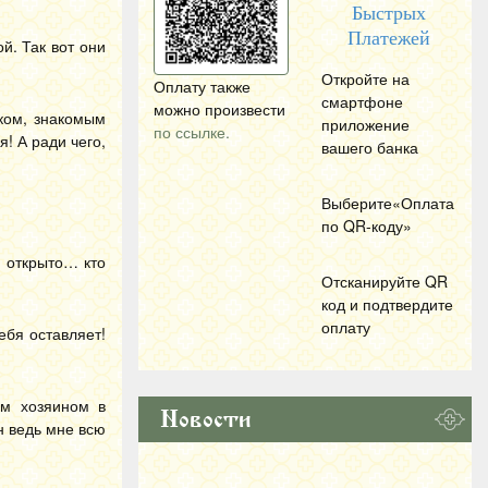
Быстрых
Платежей
й. Так вот они
Откройте на
Оплату также
смартфоне
можно произвести
ком, знакомым
приложение
по ссылке.
я! А ради чего,
вашего банка
Выберите«Оплата
по
QR
-коду»
м открыто… кто
Отсканируйте
QR
код и подтвердите
оплату
ебя оставляет!
им хозяином в
Новости
н ведь мне всю