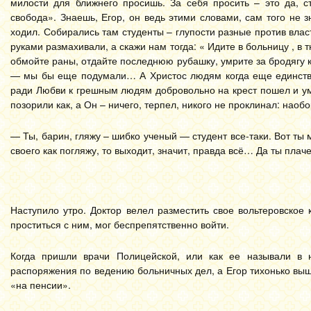
милости для ближнего просишь. За себя просить – это да, с
свобода». Знаешь, Егор, он ведь этими словами, сам того не зн
ходил. Собирались там студенты – глупости разные против вла
руками размахивали, а скажи нам тогда: « Идите в больницу , в 
обмойте раны, отдайте последнюю рубашку, умрите за бродягу ка
— мы бы еще подумали… А Христос людям когда еще единстве
ради Любви к грешным людям добровольно на крест пошел и умер
позорили как, а Он – ничего, терпел, никого не проклинал: наоб
— Ты, барин, гляжу – шибко ученый — студент все-таки. Вот ты 
своего как погляжу, то выходит, значит, правда всё… Да ты плаче
Наступило утро. Доктор велел разместить свое вольтеровское 
проститься с ним, мог беспрепятственно войти.
Когда пришли врачи Полицейской, или как ее называли в 
распоряжения по ведению больничных дел, а Егор тихонько выш
«на пенсии».