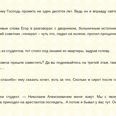
му Господь прожить не один десяток лет. Ведь он и вправду свято
ливые слова Егор в разговорах с дворником, больничным истопни
кий советник –генерал – чуть что, падал на колени, просил прощени
из студентов, тот стоял под окнами их квартиры, задрав голову.
овича пришли навестить? Да вы поднимайтесь на третий этаж, та
ть…
«спасибо» ему сказать хочет, есть за что. Сколько ж сирот после с
ею студент. — Николаем Алексеевичем меня зовут. Мы с тво
приходил на арестантов поглядеть.. А потом я бывал у вас тут. О