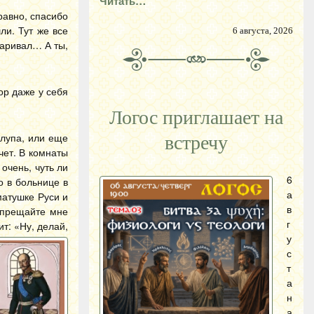
Читать…
равно, спасибо
ли. Тут же все
6 августа, 2026
варивал… А ты,
ор даже у себя
Логос приглашает на
улупа, или еще
встречу
чет. В комнаты
очень, чуть ли
6
о в больнице в
а
матушке Руси и
в
запрещайте мне
г
ит: «Ну, делай,
у
с
т
а
н
а