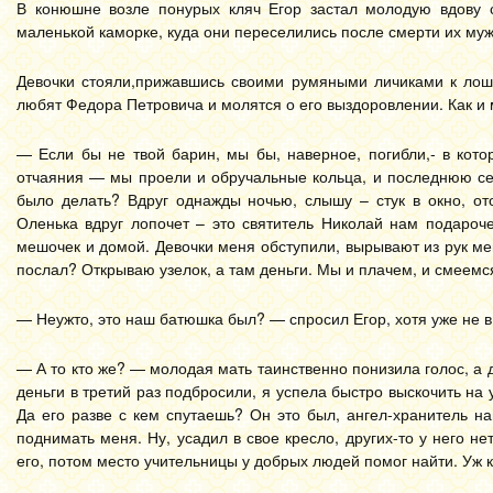
В конюшне возле понурых кляч Егор застал молодую вдову с
маленькой каморке, куда они переселились после смерти их мужа
Девочки стояли,прижавшись своими румяными личиками к лоша
любят Федора Петровича и молятся о его выздоровлении. Как и м
— Если бы не твой барин, мы бы, наверное, погибли,- в кот
отчаяния — мы проели и обручальные кольца, и последнюю сер
было делать? Вдруг однажды ночью, слышу – стук в окно, от
Оленька вдруг лопочет – это святитель Николай нам подароче
мешочек и домой. Девочки меня обступили, вырывают из рук ме
послал? Открываю узелок, а там деньги. Мы и плачем, и смеемся,
— Неужто, это наш батюшка был? — спросил Егор, хотя уже не в
— А то кто же? — молодая мать таинственно понизила голос, а д
деньги в третий раз подбросили, я успела быстро выскочить на 
Да его разве с кем спутаешь? Он это был, ангел-хранитель на
поднимать меня. Ну, усадил в свое кресло, других-то у него н
его, потом место учительницы у добрых людей помог найти. Уж к