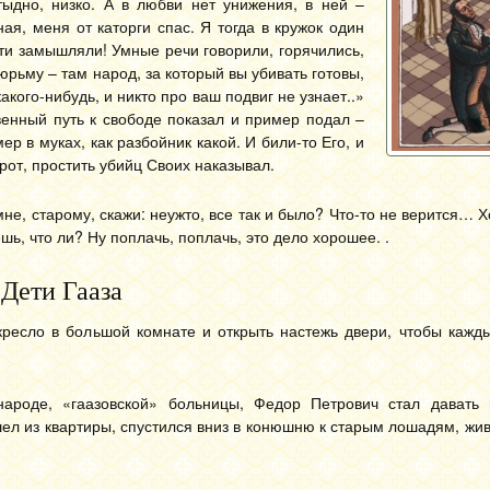
тыдно, низко. А в любви нет унижения, в ней –
ая, меня от каторги спас. Я тогда в кружок один
сти замышляли! Умные речи говорили, горячились,
тюрьму – там народ, за который вы убивать готовы,
кого-нибудь, и никто про ваш подвиг не узнает..»
нный путь к свободе показал и пример подал –
 в муках, как разбойник какой. И били-то Его, и
орот, простить убийц Своих наказывал.
мне, старому, скажи: неужто, все так и было? Что-то не верится… Х
шь, что ли? Ну поплачь, поплачь, это дело хорошее. .
Дети Гааза
кресло в большой комнате и открыть настежь двери, чтобы кажды
народе, «гаазовской» больницы, Федор Петрович стал давать
ел из квартиры, спустился вниз в конюшню к старым лошадям, жи