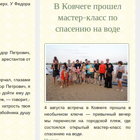
верх. У Федора
В Ковчеге прошел
мастер-класс по
спасению на воде
дор Петрович,
 арестантов от
ерчал, глазами
ор Петрович, я
е дойти ему до
уж, — говорит,-
 хитрость твоя
4 августа встреча в Ковчеге прошла в
азбойника душу
необычном ключе — привычный вечер
мы перенесли на городской пляж, где
состоялся открытый мастер-класс по
спасению на воде.