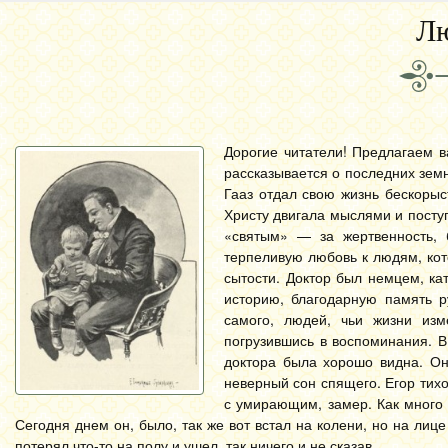
Лю
Дорогие читатели! Предлагаем в
рассказывается о последних земн
Гааз отдал свою жизнь бескорыс
Христу двигала мыслями и посту
«святым» — за жертвенность, б
терпеливую любовь к людям, кото
сытости. Доктор был немцем, ка
историю, благодарную память р
самого, людей, чьи жизни изм
погрузившись в воспоминания. В
доктора была хорошо видна. Он,
неверный сон спящего. Егор тих
с умирающим, замер. Как много е
Сегодня днем он, было, так же вот встал на колени, но на лиц
потерял что-то на полу и ушел, так ничего и не сказав.