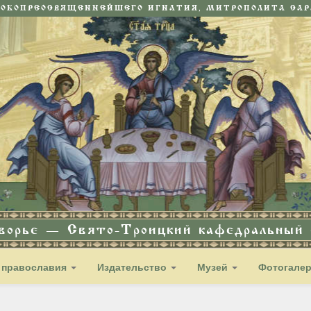
СОКОПРЕОСВЯЩЕННЕЙШЕГО ИГНАТИЯ, МИТРОПОЛИТА САРА
дворье — Свято-Троицкий кафедральный с
 православия
Издательство
Музей
Фотогале