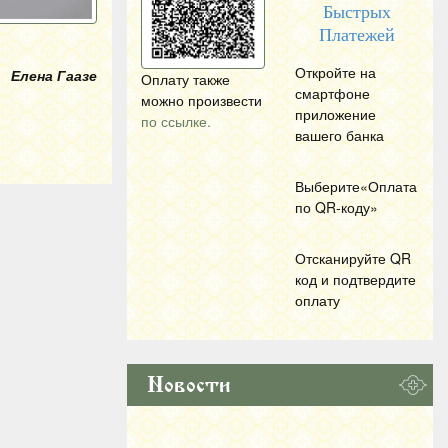
Быстрых
Платежей
Откройте на
Елена Гаазе
Оплату также
смартфоне
можно произвести
приложение
по ссылке.
вашего банка
Выберите«Оплата
по
QR
-коду»
Отсканируйте
QR
код и подтвердите
оплату
Новости