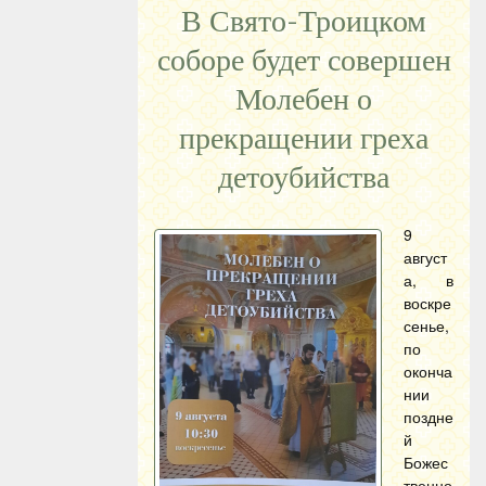
В Свято-Троицком
соборе будет совершен
Молебен о
прекращении греха
детоубийства
9
август
а, в
воскре
сенье,
по
оконча
нии
поздне
й
Божес
твенно