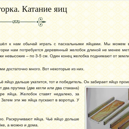
горка. Катание яиц
шёл к нам обычай играть с пасхальными яйцами. Мы можем в
горки нам потребуется деревянный желобок длиной не менее мет
ки невысокие – по 3-5 см. Один конец желобка поднимают от земли
ми достаточно много. Вот некоторые из них.
ё яйцо дальше укатится, тот и победитель. Он забирает яйцо прои
 два прутика (две кегли или два стакана)
ре яйца. Желобок ставят недалеко, за
. Затем эти же яйца пускают в воротца. У
ро. Раскручивают яйца. Чьё яйцо дольше
йке, а можно и дома.