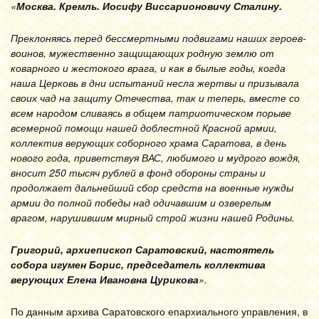
«
Москва. Кремль. Иосифу Виссарионовичу Сталину.
Преклоняясь перед бессмертными подвигами наших героев-
воинов, мужественно защищающих родную землю от
коварного и жестокого врага, и как в былые годы, когда
наша Церковь в дни испытаний несла жертвы и призывала
своих чад на защиту Отечества, так и теперь, вместе со
всем народом сливаясь в общем патриотическом порыве
всемерной помощи нашей доблестной Красной армии,
коллектив верующих соборного храма Саратова, в день
нового года, приветствуя ВАС, любимого и мудрого вождя,
вносит 250 тысяч рублей в фонд обороны страны и
продолжает дальнейший сбор средств на военные нужды
армии до полной победы над одичавшим и озверелым
врагом, нарушившим мирный строй жизни нашей Родины.
Григорий, архиепископ Саратовский, настоятель
собора игумен Борис, председатель коллектива
верующих Елена Ивановна Цурикова
».
По данным архива Саратовского епархиального управления, в