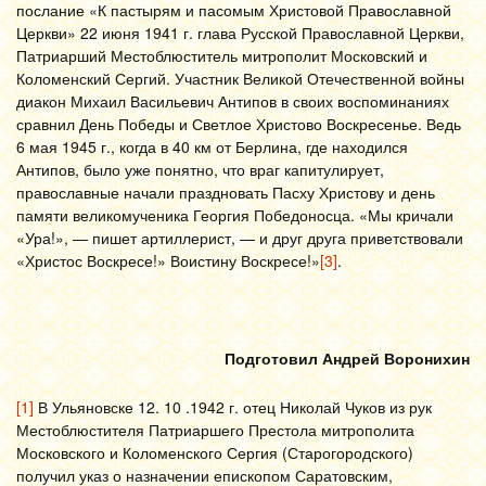
послание «К пастырям и пасомым Христовой Православной
Церкви» 22 июня 1941 г. глава Русской Православной Церкви,
Патриарший Местоблюститель митрополит Московский и
Коломенский Сергий. Участник Великой Отечественной войны
диакон Михаил Васильевич Антипов в своих воспоминаниях
сравнил День Победы и Светлое Христово Воскресенье. Ведь
6 мая 1945 г., когда в 40 км от Берлина, где находился
Антипов, было уже понятно, что враг капитулирует,
православные начали праздновать Пасху Христову и день
памяти великомученика Георгия Победоносца. «Мы кричали
«Ура!», — пишет артиллерист, — и друг друга приветствовали
«Христос Воскресе!» Воистину Воскресе!»
[3]
.
Подготовил Андрей Воронихин
[1]
В Ульяновске 12. 10 .1942 г. отец Николай Чуков из рук
Местоблюстителя Патриаршего Престола митрополита
Московского и Коломенского Сергия (Старогородского)
получил указ о назначении епископом Саратовским,