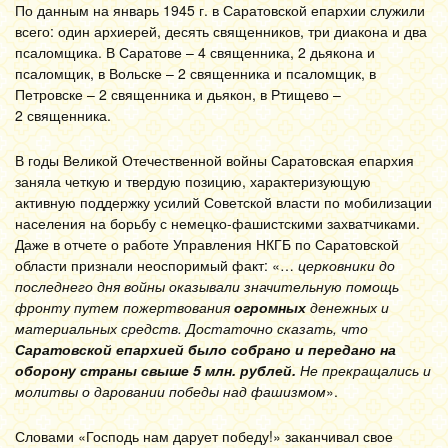
По данным на январь 1945 г. в Саратовской епархии служили
всего: один архиерей, десять священников, три диакона и два
псаломщика. В Саратове – 4 священника, 2 дьякона и
псаломщик, в Вольске – 2 священника и псаломщик, в
Петровске – 2 священника и дьякон, в Ртищево –
2 священника.
В годы Великой Отечественной войны Саратовская епархия
заняла четкую и твердую позицию, характеризующую
активную поддержку усилий Советской власти по мобилизации
населения на борьбу с немецко-фашистскими захватчиками.
Даже в отчете о работе Управления НКГБ по Саратовской
области признали неоспоримый факт: «…
церковники до
последнего дня войны оказывали значительную помощь
фронту путем пожертвования
огромных
денежных и
материальных средств. Достаточно сказать, что
Саратовской епархией было собрано и передано на
оборону страны свыше 5 млн. рублей.
Не прекращались и
молитвы о даровании победы над фашизмом
».
Словами «Господь нам дарует победу!» заканчивал свое