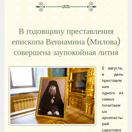
В годовщину преставления
епископа Вениамина (Милова)
совершена заупокойная лития
2 августа,
в день
преставле
ния
одного из
самых
почитаем
ых
архипасты
рей
саратовск