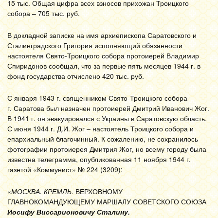
15 тыс. Общая цифра всех взносов прихожан Троицкого
собора – 705 тыс. руб.
В докладной записке на имя архиепископа Саратовского и
Сталинградского Григория исполняющий обязанности
настоятеля Свято-Троицкого собора протоиерей Владимир
Спиридонов сообщал, что за первые пять месяцев 1944 г. в
фонд государства отчислено 420 тыс. руб.
С января 1943 г. священником Свято-Троицкого собора
г. Саратова был назначен протоиерей Дмитрий Иванович Жог.
В 1941 г. он эвакуировался с Украины в Саратовскую область.
С июня 1944 г. Д.И. Жог – настоятель Троицкого собора и
епархиальный благочинный. К сожалению, не сохранилось
фотографии протоиерея Дмитрия Жог, но всему городу была
известна телеграмма, опубликованная 11 ноября 1944 г.
газетой «Коммунист» № 224 (3209):
«
МОСКВА. КРЕМЛЬ.
ВЕРХОВНОМУ
ГЛАВНОКОМАНДУЮЩЕМУ МАРШАЛУ СОВЕТСКОГО СОЮЗА
Иосифу Виссарионовичу Сталину.