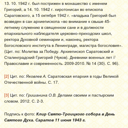
13. 10. 1942 г. был пострижен в монашество с именем
Григорий, а 14. 10. 1942 г. хиротонисан во епископа
Саратовского, а 15 октября 1942 г. «владыка Григорий был
возведен в сан архиепископа «во внимание к свыше 45-
летнему служению в священном сане и в должности
епархиального наблюдателя церковно-приходских школ,
ректора Духовной семинарии и, наконец, ректора
Богословского института в Ленинграде, магистра богословия».
(Цит. по: Молитва за Победу. Архиепископ Саратовский и
Сталинградский Григорий (Чуков). Дневники военных лет //
Православие и современность. 2009-2010. № 14 (30). С. 96).
[2]
Цит. по:
Яковлев А.
Саратовская епархия в годы Великой
Отечественной войны. С. 17.
[3]
Цит. по:
Гришанина О.В.
Делами своими и пастырским
словом. 2012. С. 2-3.
Подпись к фото:
Клир Свято-Троицкого собора в День
Святого Духа. Саратов 11 июня 1943 г.