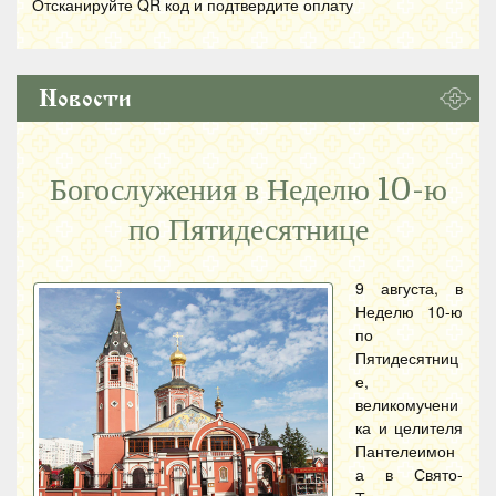
Отсканируйте
QR
код и подтвердите оплату
Новости
Богослужения в Неделю 10-ю
по Пятидесятнице
9 августа, в
Неделю 10-ю
по
Пятидесятниц
е,
великомучени
ка и целителя
Пантелеимон
а в Свято-