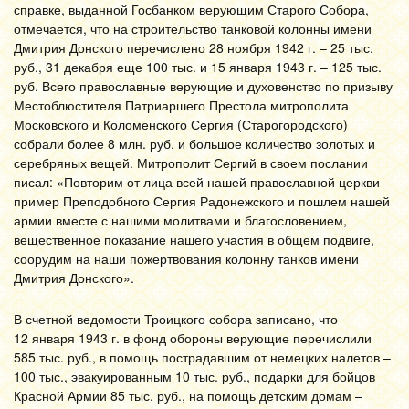
справке, выданной Госбанком верующим Старого Собора,
отмечается, что на строительство танковой колонны имени
Дмитрия Донского перечислено 28 ноября 1942 г. – 25 тыс.
руб., 31 декабря еще 100 тыс. и 15 января 1943 г. – 125 тыс.
руб. Всего православные верующие и духовенство по призыву
Местоблюстителя Патриаршего Престола митрополита
Московского и Коломенского Сергия (Старогородского)
собрали более 8 млн. руб. и большое количество золотых и
серебряных вещей. Митрополит Сергий в своем послании
писал: «Повторим от лица всей нашей православной церкви
пример Преподобного Сергия Радонежского и пошлем нашей
армии вместе с нашими молитвами и благословением,
вещественное показание нашего участия в общем подвиге,
соорудим на наши пожертвования колонну танков имени
Дмитрия Донского».
В счетной ведомости Троицкого собора записано, что
12 января 1943 г. в фонд обороны верующие перечислили
585 тыс. руб., в помощь пострадавшим от немецких налетов –
100 тыс., эвакуированным 10 тыс. руб., подарки для бойцов
Красной Армии 85 тыс. руб., на помощь детским домам –