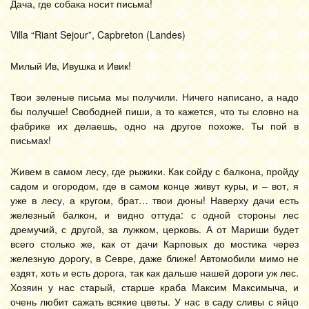
Дача, где собака носит письма!
Villa “Riant Sejour”, Capbreton (Landes)
Милый Ив, Ивушка и Ивик!
Твои зеленые письма мы получили. Ничего написано, а надо
бы получше! Свободней пиши, а то кажется, что ты словно на
фабрике их делаешь, одно на другое похоже. Ты пой в
письмах!
Живем в самом лесу, где рыжики. Как сойду с балкона, пройду
садом и огородом, где в самом конце живут куры, и – вот, я
уже в лесу, а кругом, брат… твои дюны! Наверху дачи есть
железный балкон, и видно оттуда: с одной стороны лес
дремучий, с другой, за лужком, церковь. А от Мариши будет
всего столько же, как от дачи Карповых до мостика через
железную дорогу, в Севре, даже ближе! Автомобили мимо не
ездят, хоть и есть дорога, так как дальше нашей дороги уж лес.
Хозяин у нас старый, старше краба Максим Максимыча, и
очень любит сажать всякие цветы. У нас в саду сливы с яйцо