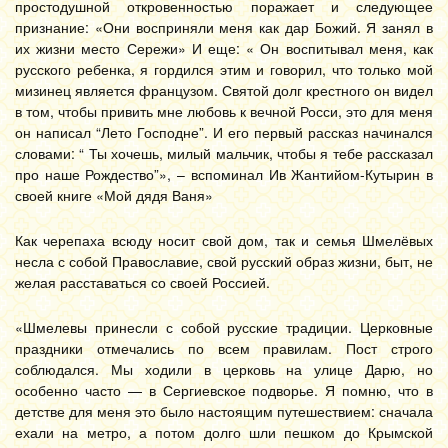
простодушной откровенностью поражает и следующее
признание: «Они восприняли меня как дар Божий. Я занял в
их жизни место Сережи» И еще: « Он воспитывал меня, как
русского ребенка, я гордился этим и говорил, что только мой
мизинец является французом. Святой долг крестного он видел
в том, чтобы привить мне любовь к вечной Росси, это для меня
он написал “Лето Господне”. И его первый рассказ начинался
словами: “ Ты хочешь, милый мальчик, чтобы я тебе рассказал
про наше Рождество”», – вспоминал Ив Жантийом-Кутырин в
своей книге «Мой дядя Ваня»
Как черепаха всюду носит свой дом, так и семья Шмелёвых
несла с собой Православие, свой русский образ жизни, быт, не
желая расставаться со своей Россией.
«Шмелевы принесли с собой русские традиции. Церковные
праздники отмечались по всем правилам. Пост строго
соблюдался. Мы ходили в церковь на улице Дарю, но
особенно часто — в Сергиевское подворье. Я помню, что в
детстве для меня это было настоящим путешествием: сначала
ехали на метро, а потом долго шли пешком до Крымской