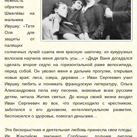
нежность
обратили
Шмелёвы на
мальчика
Ивушку: «Тетя
Оля для
защиты от
палящих
солнечных лучей сшила мне красную шапочку, из кукурузных
волосков научила меня делать усы…» «Дядя Ваня догадался
сделать второе седло на горизонтальной раме велосипеда,
перед собой. Он увозил меня в дальние прогулки, открывая
новые края: леса, озера, деревни…» Иван Сергеевич учил
Ивушку любить и понимать французскую литературу, Ольга
Александровна пела ему песенки, знакомые всем русским
детям, читала Жития святых. До конца своей жизни входил
Иван Сергеевич во все, что происходило с крестником,
заботился о его духовном, интеллектуальном развитии,
беспокоился о здоровье, помогал деньгами…
Эта бескорыстная и деятельная любовь принесла свои плоды:
Ив Жантийом закончил Сорбонну, получив диплом