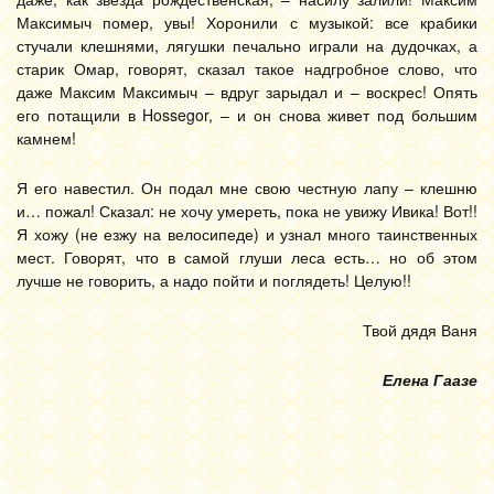
Максимыч помер, увы! Хоронили с музыкой: все крабики
стучали клешнями, лягушки печально играли на дудочках, а
старик Омар, говорят, сказал такое надгробное слово, что
даже Максим Максимыч – вдруг зарыдал и – воскрес! Опять
его потащили в Hossegor, – и он снова живет под большим
камнем!
Я его навестил. Он подал мне свою честную лапу – клешню
и… пожал! Сказал: не хочу умереть, пока не увижу Ивика! Вот!!
Я хожу (не езжу на велосипеде) и узнал много таинственных
мест. Говорят, что в самой глуши леса есть… но об этом
лучше не говорить, а надо пойти и поглядеть! Целую!!
Твой дядя Ваня
Елена Гаазе