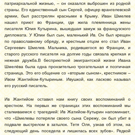
патриархальной жизнью, – он оказался выброшен из родной
страны. Его единственный сын Сергей, офицер врангелевской
армии, был расстрелян красными в Крыму. Иван Шмелев
нашел приют во Франции, где жила племянница жены
писателя Юлия Кутырина, вышедшая замуж за французского
дипломата. У Юлии был сын, маленький Ив. Он был крещен
по православному обряду, и крестным отцом его стал Иван
Сергеевич Шмелев. Мальчика, родившегося во Франции, и
старого русского писателя на долгие годы связала крепкая и
нежная дружба.
В бесприютной эмигрантской жизни Ивана
Шмелёва была одна пронзительно трогательная и поэтичная
страница. Это его общение со «вторым сыном», крестником –
Ивом Жантийом-Кутыриным. Ивушкой, как ласково называл
его русский писатель.
Ив Жантийом оставил нам книгу своих воспоминаний о
крестном. На первых же страницах этих воспоминаний мы
сталкиваемся с трагедией: Ив Жатийом-Кутырин напоминает,
что «Шмелевы потеряли своего сына Сережу, он был убит в
подвале выстрелом в затылок. Тетя Оля, узнав об этом, на
следующий день поседела и лишилась всех зубов». Редкой