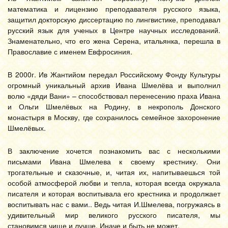
математика и лицензию преподавателя русского языка,
защитил докторскую диссертацию по лингвистике, преподавал
русский язык для ученых в Центре научных исследований.
Знаменательно, что его жена Серена, итальянка, перешла в
Православие с именем Евфросиния.
В 2000г. Ив Жантийом передал Российскому Фонду Культуры
огромный уникальный архив Ивана Шмелёва и выполнил
волю «дяди Вани» – способствовал перенесению праха Ивана
и Ольги Шмелёвых на Родину, в некрополь Донского
монастыря в Москву, где сохранилось семейное захоронение
Шмелёвых.
В заключение хочется познакомить вас с несколькими
письмами Ивана Шмелева к своему крестнику. Они
трогательные и сказочные, и, читая их, напитываешься той
особой атмосферой любви и тепла, которая всегда окружала
писателя и которая воспитывала его крестника и продолжает
воспитывать нас с вами.. Ведь читая И.Шмелева, погружаясь в
удивительный мир великого русского писателя, мы
становимся чище и лучше. Иначе и быть не может.