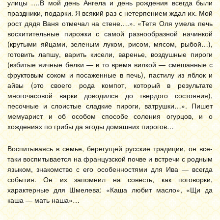
улицы ….В мой день Ангела и день рождения всегда были
праздники, подарки. Я всякий раз с нетерпением ждал их. Мой
рост дядя Ваня отмечал на стене….». «Тетя Оля умела печь
восхитительные пирожки с самой разнообразной начинкой
(крутыми яйцами, зеленым луком, рисом, мясом, рыбой…),
готовить лапшу, варить кисели, варенье, воздушные пироги
(взбитые яичные белки — в то время вилкой — смешанные с
фруктовым соком и посаженные в печь), пастилу из яблок и
айвы (это своего рода компот, который в результате
многочасовой варки доводился до твердого состояния),
песочные и слоистые сладкие пироги, ватрушки…». Пишет
мемуарист и об особом способе соления огурцов, и о
хождениях по грибы да ягоды домашних пирогов…
Воспитываясь в семье, берегущей русские традиции, он все-
таки воспитывается на французской почве и встречи с родным
языком, знакомство с его особенностями для Ива — всегда
события. Он их запомнил на совесть, как поговорки,
характерные для Шмелева: «Каша любит масло», «Щи да
каша — мать наша»…