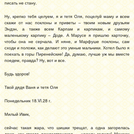
писать не стану.
Ну, крепко тебя целуем, я и тетя Оля, поцелуй маму и всем
скажи от нас поклоны и приветы – твоим новым друзьям
Эндэн, а также всем Карпам и карпикам, и самому
маленькому карпику – Доде. А Марусе я пришлю карточку,
чтобы она не серчала. И няне, и Марфуше поклоны, сам
сходи и положи, как делают это умные мальчики. Хотел было я
поехать в горы Пиренейские! Да, думаю, лучше уж мы вместе
поедем, правда? Ну, вот и все.
Будь здоров!
Твой дядя Ваня и тетя Оля
Понедельник 18.VI.28 г.
Милый Ивик,
сейчас такая жара, что шишки трещат, а одна загорелась
даже, как звезда рождественская, – насилу залили! Максим