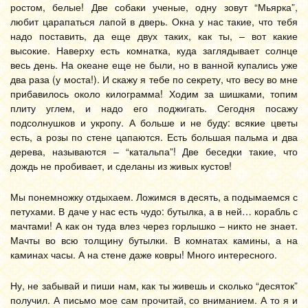
ростом, белые! Две собаки ученые, одну зовут “Мьярка”,
любит царапаться лапой в дверь. Окна у нас такие, что тебя
надо поставить, да еще двух таких, как ты, – вот какие
высокие. Наверху есть комнатка, куда заглядывает солнце
весь день. На океане еще не были, но в ванной купались уже
два раза (у моста!). И скажу я тебе по секрету, что весу во мне
прибавилось около килограмма! Ходим за шишками, топим
плиту углем, и надо его поджигать. Сегодня посажу
подсолнушков и укропу. А больше и не буду: всякие цветы
есть, а розы по стене цапаются. Есть большая пальма и два
дерева, называются – “катальпа”! Две беседки такие, что
дождь не пробивает, и сделаны из живых кустов!
Мы понемножку отдыхаем. Ложимся в десять, а подымаемся с
петухами. В даче у нас есть чудо: бутылка, а в ней… корабль с
мачтами! А как он туда влез через горлышко – никто не знает.
Мачты во всю толщину бутылки. В комнатах камины, а на
каминах часы. А на стене даже ковры! Много интересного.
Ну, не забывай и пиши нам, как ты живешь и сколько “десяток”
получил. А письмо мое сам прочитай, со вниманием. А то я и