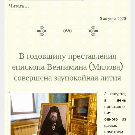
Читать…
5 августа, 2026
В годовщину преставления
епископа Вениамина (Милова)
совершена заупокойная лития
2 августа,
в день
преставле
ния
одного из
самых
почитаем