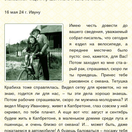
16 мая 24 г. Ивуну
Имею честь довести до
вашего сведения, уважаемый
собрат-писатель, что сегодня
я ездил на велосипеде, а
переднее местечко было
пусто: оно, кажется, для Вас!
Потом заходил ко мне ста-а-
рый рак, спрашивал, скоро ли
ты приедешь. Принес тебе
раковинок с океана. Тетушка
Крабиха тоже справлялась. Видел сетку для креветок, но не
знаю, годится ли для нас, – ты эти дела хорошо знаешь.
Потом рабочие спрашивали, скоро ли мужчина-молодчина? И
видел Марху Ивановну, живет в Капбретоне, глаз совсем у ней
окривел, по тебе плачет. А еще вот что: август и сентябрь
будем жить в Капбретоне, в маленьком домике среди луга и
пшеницы, и очень близко от океана! И… может быть, даже
покатаемся в автомобиле! А будешь баловаться – посажу тебя