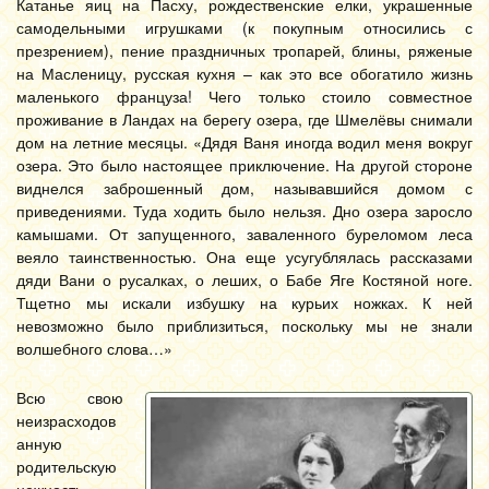
Катанье яиц на Пасху, рождественские елки, украшенные
самодельными игрушками (к покупным относились с
презрением), пение праздничных тропарей, блины, ряженые
на Масленицу, русская кухня – как это все обогатило жизнь
маленького француза! Чего только стоило совместное
проживание в Ландах на берегу озера, где Шмелёвы снимали
дом на летние месяцы. «Дядя Ваня иногда водил меня вокруг
озера. Это было настоящее приключение. На другой стороне
виднелся заброшенный дом, называвшийся домом с
приведениями. Туда ходить было нельзя. Дно озера заросло
камышами. От запущенного, заваленного буреломом леса
веяло таинственностью. Она еще усугублялась рассказами
дяди Вани о русалках, о леших, о Бабе Яге Костяной ноге.
Тщетно мы искали избушку на курьих ножках. К ней
невозможно было приблизиться, поскольку мы не знали
волшебного слова…»
Всю свою
неизрасходов
анную
родительскую