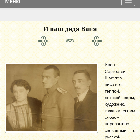
Меню
Навиг
И наш дядя Ваня
Иван
Сергеевич
Шмелев,
писатель
теплой,
детской веры,
художник,
каждым своим
словом
неразрывно
связанный с
русской