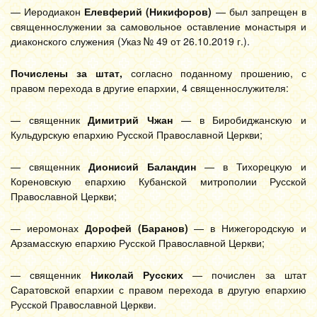
— Иеродиакон
Елевферий (Никифоров)
— был запрещен в
священнослужении за самовольное оставление монастыря и
диаконского служения (Указ № 49 от 26.10.2019 г.).
Почислены за штат,
согласно поданному прошению, с
правом перехода в другие епархии, 4 священнослужителя:
— священник
Димитрий Чжан
— в Биробиджанскую и
Кульдурскую епархию Русской Православной Церкви;
— священник
Дионисий Баландин
— в Тихорецкую и
Кореновскую епархию Кубанской митрополии Русской
Православной Церкви;
— иеромонах
Дорофей (Баранов)
— в Нижегородскую и
Арзамасскую епархию Русской Православной Церкви;
— священник
Николай Русских
— почислен за штат
Саратовской епархии с правом перехода в другую епархию
Русской Православной Церкви.