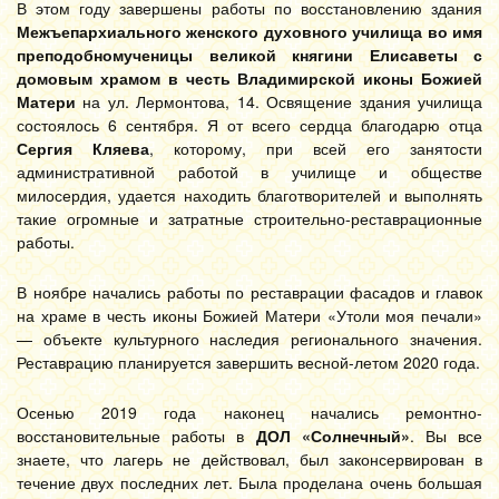
В этом году завершены работы по восстановлению здания
Межъепархиального женского духовного училища во имя
преподобномученицы великой княгини Елисаветы с
домовым храмом в честь Владимирской иконы Божией
Матери
на ул. Лермонтова, 14. Освящение здания училища
состоялось 6 сентября. Я от всего сердца благодарю отца
Сергия Кляева
, которому, при всей его занятости
административной работой в училище и обществе
милосердия, удается находить благотворителей и выполнять
такие огромные и затратные строительно-реставрационные
работы.
В ноябре начались работы по реставрации фасадов и главок
на храме в честь иконы Божией Матери «Утоли моя печали»
— объекте культурного наследия регионального значения.
Реставрацию планируется завершить весной-летом 2020 года.
Осенью 2019 года наконец начались ремонтно-
восстановительные работы в
ДОЛ «Солнечный»
. Вы все
знаете, что лагерь не действовал, был законсервирован в
течение двух последних лет. Была проделана очень большая