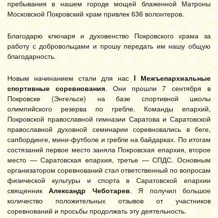
пребывания в нашем городе мощей блаженной Матроны
Московской Покровский храм привлек 636 волонтеров.
Благодарю ключаря и духовенство Покровского храма за
работу с добровольцами и прошу передать им нашу общую
благодарность.
Новым начинанием стали для нас
I Межъепархиальные
спортивные соревнования
. Они прошли 7 сентября в
Покровске (Энгельсе) на базе спортивной школы
олимпийского резерва по гребле. Команды епархий,
Покровской православной гимназии Саратова и Саратовской
православной духовной семинарии соревновались в беге,
сапбординге, мини-футболе и гребле на байдарках. По итогам
состязаний первое место заняла Покровская епархия, второе
место — Саратовская епархия, третье — СПДС. Основным
организатором соревнований стал ответственный по вопросам
физической культуры и спорта в Саратовской епархии
священник
Александр Чеботарев
. Я получил большое
количество положительных отзывов от участников
соревнований и просьбы продолжать эту деятельность.