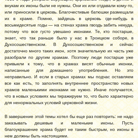
внукам их иконы были не нужны. Они их или отдавали кому-то,
или приносили в церковь. Благочестивые батюшки размещали
их в храме. Помню, зайдешь в церковь где-нибудь в
восьмидесятые годы — на стенах храма гвоздь забить некуда,
потому что все густо увешано иконами. Те, кто постарше,
знает, что так раньше было у нас в Троицком соборе, в
Духосошественском. В Духосошественском и сейчас
достаточно много таких икон, хотя значительную их часть уже
разобрали по другим храмам. Поэтому люди постарше уже
привыкли к тому, что в храмах висят обычные иконки,
написанные для домашнего употребления. Но это
неправильно. И если в старых храмах мы подчас оставляем
все как есть, то заполнять внутреннее пространство новых
храмов маленькими иконками не нужно. Иначе получается,
что в новых условиях мы тиражируем то, что было характерно
для ненормальных условий церковной жизни.
В завершение этой темы хотел бы еще раз повторить: не надо
заказывать дешевые и маленькие иконы. Пусть
благоукрашение храма будет не таким быстрым, но иконы в
нем должны быть настоящими.