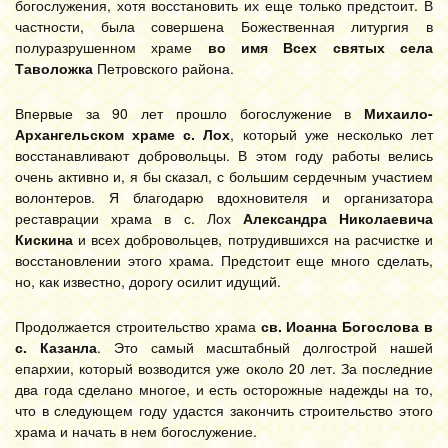
богослужения, хотя восстановить их еще только предстоит. В
частности, была совершена Божественная литургия в
полуразрушенном храме
во имя Всех святых
села
Таволожка
Петровского района.
Впервые за 90 лет прошло богослужение в
Михаило-
Архангельском храме с. Лох
, который уже несколько лет
восстанавливают добровольцы. В этом году работы велись
очень активно и, я бы сказал, с большим сердечным участием
волонтеров. Я благодарю вдохновителя и организатора
реставрации храма в с. Лох
Александра Николаевича
Кискина
и всех добровольцев, потрудившихся на расчистке и
восстановлении этого храма. Предстоит еще много сделать,
но, как известно, дорогу осилит идущий.
Продолжается строительство храма
св. Иоанна Богослова в
с. Казанла
. Это самый масштабный долгострой нашей
епархии, который возводится уже около 20 лет. За последние
два года сделано многое, и есть осторожные надежды на то,
что в следующем году удастся закончить строительство этого
храма и начать в нем богослужение.