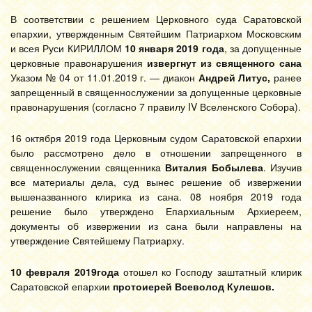
В соответствии с решением Церковного суда Саратовской
епархии, утвержденным Святейшим Патриархом Московским
и всея Руси КИРИЛЛОМ
10 января 2019
года
, за допущенные
церковные правонарушения
извергнут из священного сана
Указом № 04 от 11.01.2019 г. — диакон
Андрей Литус,
ранее
запрещенный в священнослужении за допущенные церковные
правонарушения (согласно 7 правилу IV Вселенского Собора).
16 октября 2019 года Церковным судом Саратовской епархии
было рассмотрено дело в отношении запрещенного в
священнослужении священника
Виталия Бобылева
. Изучив
все материалы дела, суд вынес решение об извержении
вышеназванного клирика из сана. 08 ноября 2019 года
решение было утверждено Епархиальным Архиереем,
документы об извержении из сана были направлены на
утверждение Святейшему Патриарху.
10 февраля 2019года
отошел ко Господу заштатный клирик
Саратовской епархии
протоиерей Всеволод Кулешов.