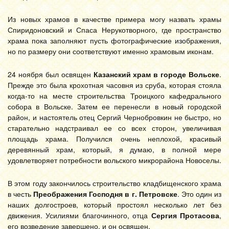
Из новых храмов в качестве примера могу назвать храмы
Спиридоновский и Спаса Нерукотворного, где пространство
храма пока заполняют пусть фотографические изображения,
но по размеру они соответствуют именно храмовым иконам.
24 ноября был освящен
Казанский храм в городе Вольске
.
Прежде это была крохотная часовня из сруба, которая стояла
когда-то на месте строительства Троицкого кафедрального
собора в Вольске. Затем ее перенесли в новый городской
район, и настоятель отец Сергий Чернобровкин не быстро, но
старательно надстраивал ее со всех сторон, увеличивая
площадь храма. Получился очень неплохой, красивый
деревянный храм, который, я думаю, в полной мере
удовлетворяет потребности вольского микрорайона Новоселы.
В этом году закончилось строительство кладбищенского храма
в честь
Преображения Господня в г. Петровске
. Это один из
наших долгостроев, который простоял несколько лет без
движения. Усилиями благочинного, отца
Сергия Протасова
,
его возведение завершено, и он освящен.