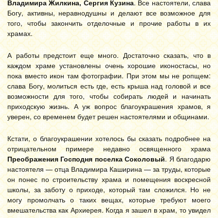
Владимира Жилкина, Сергия Кузина
. Все настоятели, слава
Богу, активны, неравнодушны и делают все возможное для
того, чтобы закончить отделочные и прочие работы в их
храмах.
А работы предстоит еще много. Достаточно сказать, что в
каждом храме установлены очень хорошие иконостасы, но
пока вместо икон там фотографии. При этом мы не ропщем:
слава Богу, молиться есть где, есть крыша над головой и все
возможности для того, чтобы собирать людей и начинать
приходскую жизнь. А уж вопрос благоукрашения храмов, я
уверен, со временем будет решен настоятелями и общинами.
Кстати, о благоукрашении хотелось бы сказать подробнее на
отрицательном примере недавно освященного храма
Преображения Господня поселка Соколовый
. Я благодарю
настоятеля — отца Владимира Каширина — за труды, которые
он понес по строительству храма и помещения воскресной
школы, за заботу о приходе, который там сложился. Но не
могу промолчать о таких вещах, которые требуют моего
вмешательства как Архиерея. Когда я зашел в храм, то увидел