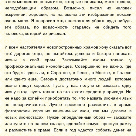
в нем множество новых икон, которые написаны, мягко говоря,
неподобающим образом. Возможно, писал их человек
искренний, хороший, но на иконы эти изображения похожи
очень мало. Я попросил отца настоятеля убрать куда-нибудь
эти образа, по возможности стараясь не обидеть того
человека, который их рисовал.
И всем настоятелям новопостроенных храмов хочу сказать вот
что: дорогие отцы, не пытайтесь дешево и быстро написать
иконы в свой храм. Заказывайте иконы только у
профессиональных иконописцев. Совершенно не важно, где
это будет: здесь ли, в Саратове, в Пензе, в Москве, в Палехе
или где-то еще. Сегодня достаточно много людей, которые
иконы пишут хорошо. Пусть у вас получится заказать одну
икону в год, пусть только на это хватит средств у прихода. Но
не надо за копейки приобретать то, что назвать иконами язык
не поворачивается. Лучше временно разместить в храме
фотографии хороших каноничных икон, как мы делаем в
новых иконостасах. Нужен определенный образ — закажите
или купите на нашем складе, сделайте самую простую рамку
и разместите в храме. Если в год удастся собрать денег на