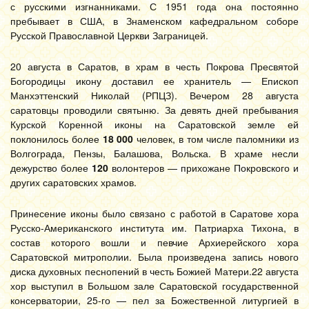
с русскими изгнанниками. С 1951 года она постоянно
пребывает в США, в Знаменском кафедральном соборе
Русской Православной Церкви Заграницей.
20 августа в Саратов, в храм в честь Покрова Пресвятой
Богородицы икону доставил ее хранитель — Епископ
Манхэттенский Николай (РПЦЗ). Вечером 28 августа
саратовцы проводили святыню. За девять дней пребывания
Курской Коренной иконы на Саратовской земле ей
поклонилось более
18 000
человек, в том числе паломники из
Волгограда, Пензы, Балашова, Вольска. В храме несли
дежурство более
120
волонтеров — прихожане Покровского и
других саратовских храмов.
Принесение иконы было связано с работой в Саратове хора
Русско-Американского института им. Патриарха Тихона, в
состав которого вошли и певчие Архиерейского хора
Саратовской митрополии. Была произведена запись нового
диска духовных песнопений в честь Божией Матери.22 августа
хор выступил в Большом зале Саратовской государственной
консерватории, 25-го — пел за Божественной литургией в