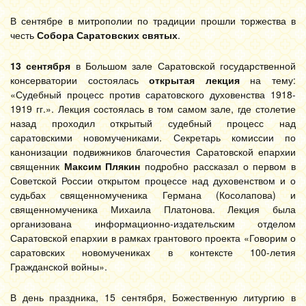
В сентябре в митрополии по традиции прошли торжества в
честь
Собора Саратовских святых
.
13 сентября
в Большом зале Саратовской государственной
консерватории состоялась
открытая лекция
на тему:
«Судебный процесс против саратовского духовенства 1918-
1919 гг.». Лекция состоялась в том самом зале, где столетие
назад проходил открытый судебный процесс над
саратовскими новомучениками. Секретарь комиссии по
канонизации подвижников благочестия Саратовской епархии
священник
Максим Плякин
подробно рассказал о первом в
Советской России открытом процессе над духовенством и о
судьбах священномученика Германа (Косолапова) и
священномученика Михаила Платонова. Лекция была
организована информационно-издательским отделом
Саратовской епархии в рамках грантового проекта «Говорим о
саратовских новомучениках в контексте 100-летия
Гражданской войны».
В день праздника, 15 сентября, Божественную литургию в