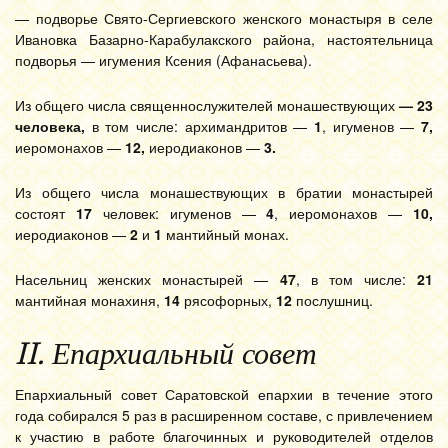
— подворье Свято-Сергиевского женского монастыря в селе
Ивановка Базарно-Карабулакского района, настоятельница
подворья — игумения Ксения (Афанасьева).
Из общего числа священнослужителей монашествующих
— 23
человека,
в том числе: архимандритов —
1
, игуменов —
7,
иеромонахов —
12,
иеродиаконов —
3.
Из общего числа монашествующих в братии монастырей
состоят
17
человек: игуменов —
4
, иеромонахов —
10,
иеродиаконов —
2
и
1
мантийный монах.
Насельниц женских монастырей —
47
, в том числе:
21
мантийная монахиня,
14
рясофорных,
12
послушниц.
II. Епархиальный совет
Епархиальный совет Саратовской епархии в течение этого
года собирался 5 раз в расширенном составе, с привлечением
к участию в работе благочинных и руководителей отделов