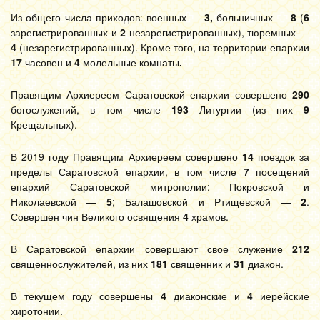
Из общего числа приходов: военных —
3,
больничных —
8
(
6
зарегистрированных и
2
незарегистрированных), тюремных —
4
(незарегистрированных). Кроме того, на территории епархии
17
часовен и
4
молельные комнаты
.
Правящим Архиереем Саратовской епархии совершено
290
богослужений, в том числе
193
Литургии (из них
9
Крещальных).
В 2019 году Правящим Архиереем совершено
14
поездок за
пределы Саратовской епархии, в том числе
7
посещений
епархий Саратовской митрополии: Покровской и
Николаевской —
5
; Балашовской и Ртищевской —
2
.
Совершен чин Великого освящения
4
храмов.
В Саратовской епархии совершают свое служение
212
священнослужителей, из них
181
священник и
31
диакон.
В текущем году совершены
4
диаконские и
4
иерейские
хиротонии.