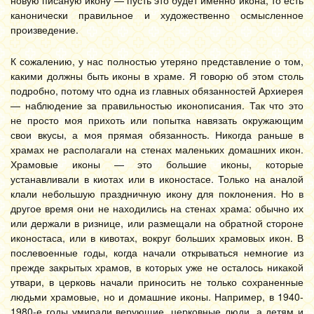
новую писаную икону — пусть это будет именно икона, то есть
канонически правильное и художественно осмысленное
произведение.
К сожалению, у нас полностью утеряно представление о том,
какими должны быть иконы в храме. Я говорю об этом столь
подробно, потому что одна из главных обязанностей Архиерея
— наблюдение за правильностью иконописания. Так что это
не просто моя прихоть или попытка навязать окружающим
свои вкусы, а моя прямая обязанность. Никогда раньше в
храмах не располагали на стенах маленьких домашних икон.
Храмовые иконы — это большие иконы, которые
устанавливали в киотах или в иконостасе. Только на аналой
клали небольшую праздничную икону для поклонения. Но в
другое время они не находились на стенах храма: обычно их
или держали в ризнице, или размещали на обратной стороне
иконостаса, или в кивотах, вокруг больших храмовых икон. В
послевоенные годы, когда начали открываться немногие из
прежде закрытых храмов, в которых уже не осталось никакой
утвари, в церковь начали приносить не только сохраненные
людьми храмовые, но и домашние иконы. Например, в 1940-
1980-е годы умирали верующие, церковные люди, а детям и