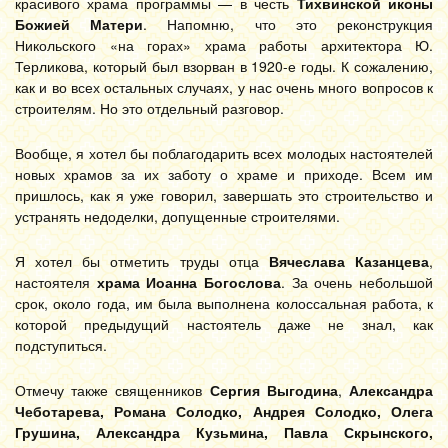
красивого храма программы — в честь
Тихвинской иконы
Божией Матери
. Напомню, что это реконструкция
Никольского «на горах» храма работы архитектора Ю.
Терликова, который был взорван в 1920-е годы. К сожалению,
как и во всех остальных случаях, у нас очень много вопросов к
строителям. Но это отдельный разговор.
Вообще, я хотел бы поблагодарить всех молодых настоятелей
новых храмов за их заботу о храме и приходе. Всем им
пришлось, как я уже говорил, завершать это строительство и
устранять недоделки, допущенные строителями.
Я хотел бы отметить труды отца
Вячеслава Казанцева
,
настоятеля
храма Иоанна Богослова
. За очень небольшой
срок, около года, им была выполнена колоссальная работа, к
которой предыдущий настоятель даже не знал, как
подступиться.
Отмечу также священников
Сергия Выгодина
,
Александра
Чеботарева, Романа Солодко, Андрея Солодко, Олега
Грушина, Александра Кузьмина, Павла Скрынского,