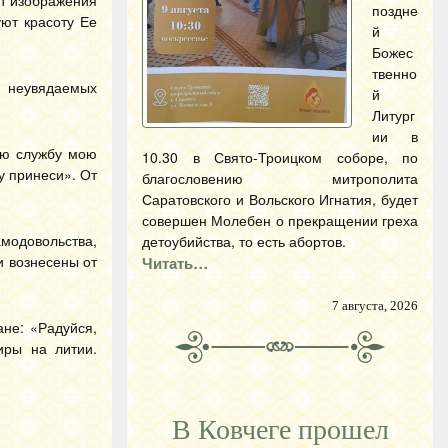
ют изображения
поздне
ют красоту Ее
й
Божес
твенно
и неувядаемых
й
Литург
ии в
ую службу мою
10.30 в Свято-Троицком соборе, по
у принеси». От
благословению митрополита
Саратовского и Вольского Игнатия, будет
совершен Молебен о прекращении греха
амодовольства,
детоубийства, то есть абортов.
и вознесены от
Читать…
7 августа, 2026
не: «Радуйся,
иры на литии.
В Ковчеге прошел