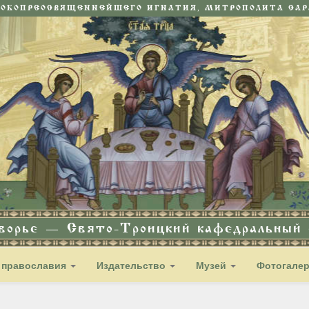
СОКОПРЕОСВЯЩЕННЕЙШЕГО ИГНАТИЯ, МИТРОПОЛИТА САРА
дворье — Свято-Троицкий кафедральный с
 православия
Издательство
Музей
Фотогале