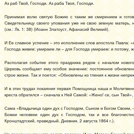
Аз раб Твой, Господи. Аз раба Твоя, Господи.
Принимая волю святую Божию с таким же смирением и готовн
Свидетельницу своего упования уже не свою земную матерь, 
(см.: Лк. 1: 38) (Иоанн Златоуст, Афанасий Великий).
И Ее славное успение – это исполнение слов апостола Павла: «н
Господа живем; умираем ли – для Господа умираем: и потому, жи
Располагая событие этого праздника рядом с началом нового
Церковь сообщает ему особое значение: постоянное обновлен
строе жизни. Так и поется: «Обновлены из тления к жизни непр
И в этих трудах покаяния первая Помощница наша и Молитвенн
креста обратился – сначала к Ней Самой: «Жено! се, сын Твой», а
Сама «Владычица один дух с Господом, Сыном и Богом Своим, –
Божии человеки один дух с Господом, так и все благочест
Кронштадтский, праведный. Дневник. 2 августа 1864 г.).