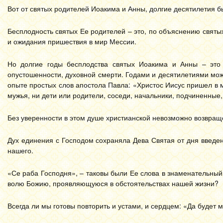
Вот от святых родителей Иоакима и Анны, долгие десятилетия 
Бесплодность святых Ее родителей – это, по объяснению святы
и ожидания пришествия в мир Мессии.
Но долгие годы бесплодства святых Иоакима и Анны – это 
опустошенности, духовной смерти. Годами и десятилетиями мож
опыте простых слов апостола Павла: «Христос Иисус пришел в ми
мужья, ни дети или родители, соседи, начальники, подчиненные, 
Без уверенности в этом душе христианской невозможно возвращ
Дух единения с Господом сохраняла Дева Святая от дня введе
нашего.
«Се раба Господня», – таковы были Ее слова в знаменательный
волю Божию, проявляющуюся в обстоятельствах нашей жизни?
Всегда ли мы готовы повторить и устами, и сердцем: «Да будет мн