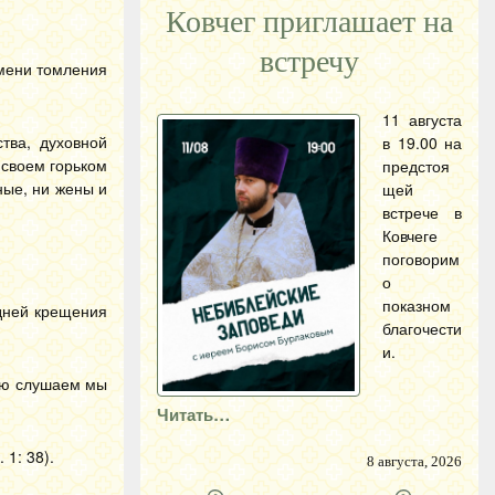
Ковчег приглашает на
встречу
емени томления
11 августа
тва, духовной
в 19.00 на
 своем горьком
предстоя
ные, ни жены и
щей
встрече в
Ковчеге
поговорим
о
показном
 дней крещения
благочести
и.
тью слушаем мы
Читать…
 1: 38).
8 августа, 2026