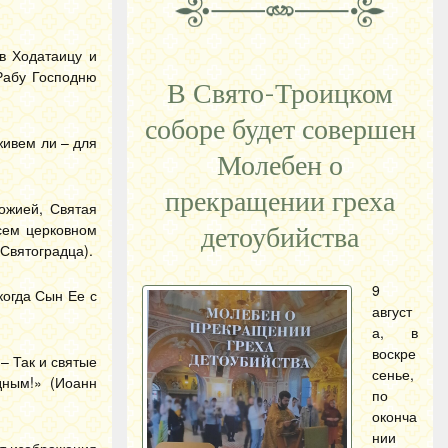
в Ходатаицу и
Рабу Господню
В Свято-Троицком
соборе будет совершен
живем ли – для
Молебен о
прекращении греха
ожией, Святая
сем церковном
детоубийства
Святоградца).
9
когда Сын Ее с
август
а, в
воскре
– Так и святые
сенье,
дным!» (Иоанн
по
оконча
нии