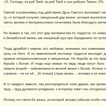
«О, Господи, аз раб Твой, аз раб Твой и сын рабыни Твоея» (Пс. 1
Святой псалмопевец под действием Духа Святого воспевает сво
ту, от которой получил священный дар жизни, которая воспитала
свята, велика и беспрекословно почитаема была благодать мате
Но бывает и так, что этот дар материнства по гордости, по нев
и беззаботной жизни, как ненужный груз при блужданиях по путя
Тогда дружбой с миром, его любовью, мнением, его новинками 
хулы на Него. И по вавилонской лестнице гордости восходят д
правом неприкосновенным и священным. Но борьба за эти права
борьба с Богом. И тогда еще живые по виду люди могут быть
смерти второй – невозможности вечной жизни с Богом. Истину г
служила – не он ей… [А только] служа жизни… человек и не знае
И от каждого зависит, как распорядиться этим даром, как прове
труд – труд духовного рождения, к которому зовет нас сегодня
Потому что свята Ее жизнь, из которой четыре события особо чти