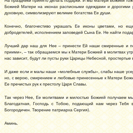
На праздники принято делать подарки. И мы Матери Божией то
Божией Матери на иконах расписными одеждами и дорогими р
духовную, символизируют великие богатства Ее души.
Конечно, благочестиво украшать Ее иконы цветами, но ещ
добродетелей, исполнением заповедей Сына Ее. Не найти подар
Лучший дар наш для Нее – принести Ей наши смиренные и п
приими», – так обращаемся мы к Матери Божией в молитвах утр
нас зависит, будут ли пусты руки Царицы Небесной, простертые 
И даже если и малы наши «молебные службы», слабы наше усерд
но, с верою, смирением и любовью принесенные к Матери Божи
Ее пречистых рук к престолу Царя Славы.
Так через Нее, Ее молитвами и милостью Божией получаем мы
Благодатная, Господь с Тобою, подающий нам через Тебя в
Богородичен. Творение патриарха Сергия).
Аминь.