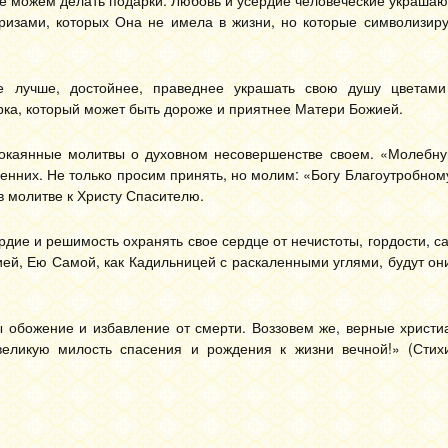
же можем делать подарки. Любовь и усердие человеческие украша
изами, которых Она не имела в жизни, но которые символизиру
е лучше, достойнее, праведнее украшать свою душу цветам
ка, который может быть дороже и приятнее Матери Божией.
окаянные молитвы о духовном несовершенстве своем. «Молебн
енних. Не только просим принять, но молим: «Богу Благоутробном
в молитве к Христу Спасителю.
ие и решимость охранять свое сердце от нечистоты, гордости, с
ей, Ею Самой, как Кадильницей с раскаленными углями, будут он
 обожение и избавление от смерти. Воззовем же, верные христиа
еликую милость спасения и рождения к жизни вечной!» (Стих