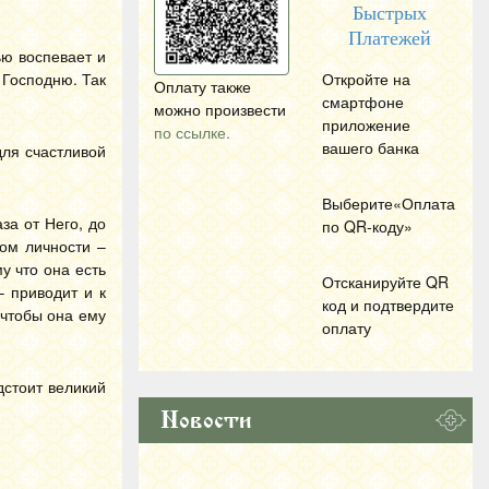
Быстрых
Платежей
ью воспевает и
 Господню. Так
Откройте на
Оплату также
смартфоне
можно произвести
приложение
по ссылке.
вашего банка
для счастливой
Выберите«Оплата
за от Него, до
по
QR
-коду»
вом личности –
у что она есть
Отсканируйте
QR
 приводит и к
код и подтвердите
 чтобы она ему
оплату
дстоит великий
Новости