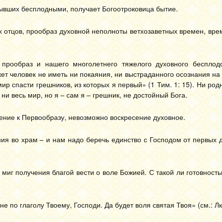
бывших бесплодными, получает Богоотроковица бытие.
х отцов, прообраз духовной неполноты ветхозаветных времен, вр
прообраз и нашего многолетнего тяжелого духовного бесплодс
ет человек не иметь ни покаяния, ни выстраданного осознания на
р спасти грешников, из которых я первый» (1 Тим. 1: 15). Ни род
ни весь мир, но я – сам я – грешник, не достойный Бога.
ение к Первообразу, невозможно воскресение духовное.
ния во храм – и нам надо беречь единство с Господом от первых
 миг получения благой вести о воле Божией. С такой ли готовнос
е по глаголу Твоему, Господи. Да будет воля святая Твоя» (см.: Лк.