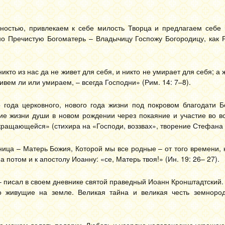
остью, привлекаем к себе милость Творца и предлагаем себе 
но Пречистую Богоматерь – Владычицу Госпожу Богородицу, как 
икто из нас да не живет для себя, и никто не умирает для себя; а 
вем ли или умираем, – всегда Господни» (Рим. 14: 7–8).
 года церковного, нового года жизни под покровом благодати Б
ие жизни души в новом рождении через покаяние и участие во в
екращающейся» (стихира на «Господи, воззвах», творение Стефана 
ица – Матерь Божия, Которой мы все родные – от того времени, 
 потом и к апостолу Иоанну: «се, Матерь твоя!» (Ин. 19: 26– 27).
 писал в своем дневнике святой праведный Иоанн Кронштадтский. 
но живущие на земле. Великая тайна и великая честь земноро