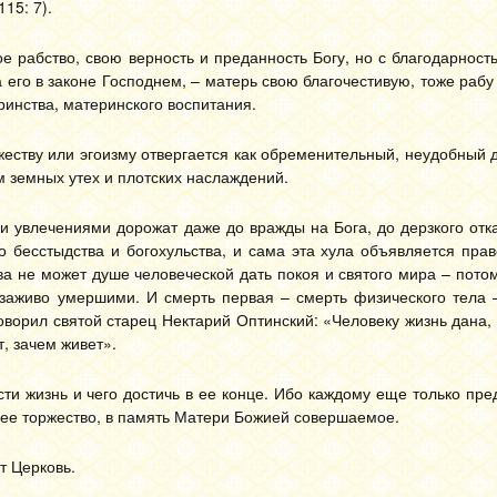
15: 7).
е рабство, свою верность и преданность Богу, но с благодарност
 его в законе Господнем, – матерь свою благочестивую, тоже рабу
ринства, материнского воспитания.
ежеству или эгоизму отвергается как обременительный, неудобный 
м земных утех и плотских наслаждений.
и увлечениями дорожат даже до вражды на Бога, до дерзкого отка
о бесстыдства и богохульства, и сама эта хула объявляется пра
 не может душе человеческой дать покоя и святого мира – потом
 заживо умершими. И смерть первая – смерть физического тела –
оворил святой старец Нектарий Оптинский: «Человеку жизнь дана,
т, зачем живет».
сти жизнь и чего достичь в ее конце. Ибо каждому еще только пре
шнее торжество, в память Матери Божией совершаемое.
т Церковь.