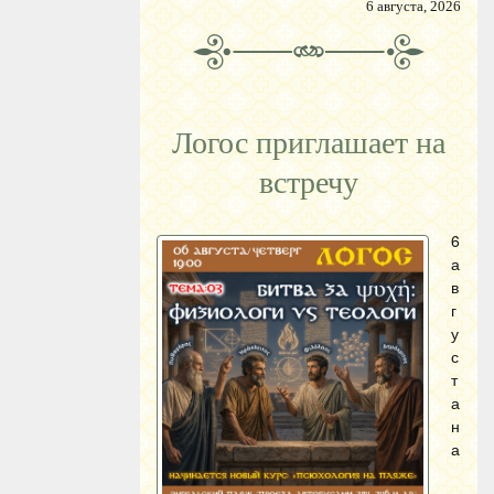
6 августа, 2026
Логос приглашает на
встречу
6
а
в
г
у
с
т
а
н
а