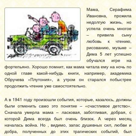
Мама, Серафима
Ивановна, прожила
недолгую жизнь, но
успела очень многое
– привила сыну
любовь к чтению,
рисованию, музыке –
Дима 5 лет успешно
обучался игре на
фортепьяно. Хорошо помнит, как мама читала ему на ночь по
одной главе какой-нибудь книги, например, академика
Обручева «Плутония», а утром он старался побыстрее
продолжить чтение уже самостоятельно.
А в 1941 году произошли события, которые, казалось, должны
были отменить само это понятие – «счастливое детство».
Сначала умерла мама – ласковая, заботливая, добрая, с
которой Дима всегда был очень близок. А через месяц
началась война. Но , видимо, запас душевных сил, любви и
добра, полученных до этих трагических событий, был