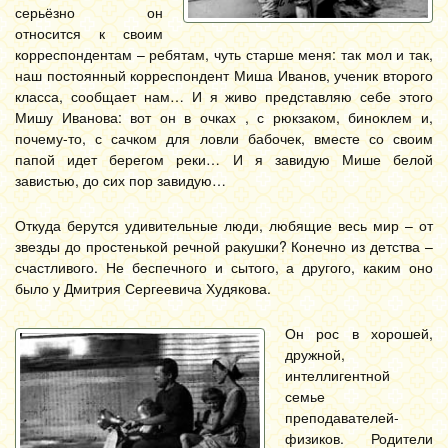
серьёзно он
относится к своим
корреспондентам – ребятам, чуть старше меня: так мол и так,
наш постоянный корреспондент Миша Иванов, ученик второго
класса, сообщает нам… И я живо представляю себе этого
Мишу Иванова: вот он в очках , с рюкзаком, биноклем и,
почему-то, с сачком для ловли бабочек, вместе со своим
папой идет берегом реки… И я завидую Мише белой
завистью, до сих пор завидую…
Откуда берутся удивительные люди, любящие весь мир – от
звезды до простенькой речной ракушки? Конечно из детства –
счастливого. Не беспечного и сытого, а другого, каким оно
было у Дмитрия Сергеевича Худякова.
Он рос в хорошей,
дружной,
интеллигентной
семье
преподавателей-
физиков. Родители