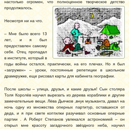
настолько огромен, что полноценное творческое детство
продолжалось.
Несмотря ни на что.
– Мне было всего 13
лет, и я был
предоставлен самому
себе. Отец пропадал
в институте, который в
годы войны остался, практически, на его плечах. Но я был
«загружен» – уроки, постоянные репетиции в школьном
драмкружке, еще рисовал карты для кабинета географии.
После школы – улица, друзья, и какие друзья! Сын столяра
Толя Королёв научил вырезать из дерева кораблики и другие
замечательные вещи. Лёва Дьячков ,внук музыканта, давал на
ночь одну из множества оперных партитур, оставшихся от
деда, и я при свете коптилки разучивал основные оперные
партии . А Роберт Степанов увлекался астрономией – он
открыл мне красоту загадочного звёздного неба, научил