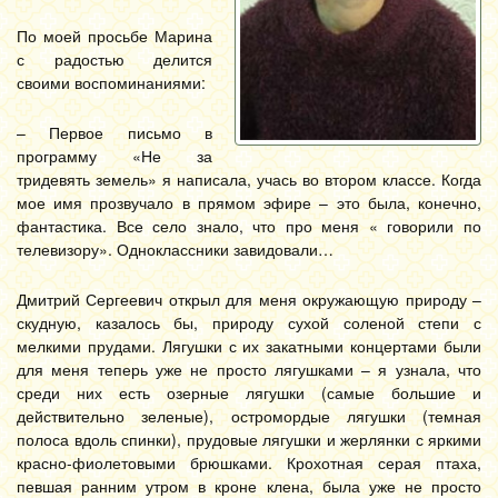
По моей просьбе Марина
с радостью делится
своими воспоминаниями:
– Первое письмо в
программу «Не за
тридевять земель» я написала, учась во втором классе. Когда
мое имя прозвучало в прямом эфире – это была, конечно,
фантастика. Все село знало, что про меня « говорили по
телевизору». Одноклассники завидовали…
Дмитрий Сергеевич открыл для меня окружающую природу –
скудную, казалось бы, природу сухой соленой степи с
мелкими прудами. Лягушки с их закатными концертами были
для меня теперь уже не просто лягушками – я узнала, что
среди них есть озерные лягушки (самые большие и
действительно зеленые), остромордые лягушки (темная
полоса вдоль спинки), прудовые лягушки и жерлянки с яркими
красно-фиолетовыми брюшками. Крохотная серая птаха,
певшая ранним утром в кроне клена, была уже не просто