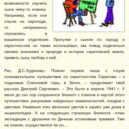
возможности научить
сына чему-то новому.
Например, если они
плыли на пароходе,
то непременно
спускались в
машинное отделение. Прогулки с сыном по городу и
окрестностям он также использовал, как повод поделиться
своими знаниями о природе и истории саратовской земли,
привить сыну любовь к ней.
Рис. Д.С.Худякова– Помню первое наше с отцом
познавательное путешествие по окрестностям Саратова – к
подножью Соколовой горы, в Затон, – продолжает свой
рассказ Дмитрий Сергеевич. – Это было в апреле 1941 г. У
меня до сих пор сохранился блокнот с планом и картой этого
путешествия, рисунками найденных окаменелостей, этюдом с
цветами. Названия этих весенних цветов я нашёл уже дома в
энциклопедии. А на следующих страницах блокнота –план
экспедиции с друзьями по Дачным остановкам трамвая. Уже
не помню, осуществился ли он…