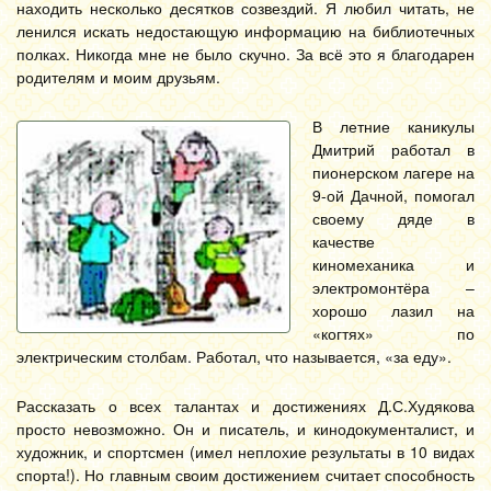
находить несколько десятков созвездий. Я любил читать, не
ленился искать недостающую информацию на библиотечных
полках. Никогда мне не было скучно. За всё это я благодарен
родителям и моим друзьям.
В летние каникулы
Дмитрий работал в
пионерском лагере на
9-ой Дачной, помогал
своему дяде в
качестве
киномеханика и
электромонтёра –
хорошо лазил на
«когтях» по
электрическим столбам. Работал, что называется, «за еду».
Рассказать о всех талантах и достижениях Д.С.Худякова
просто невозможно. Он и писатель, и кинодокументалист, и
художник, и спортсмен (имел неплохие результаты в 10 видах
спорта!). Но главным своим достижением считает способность