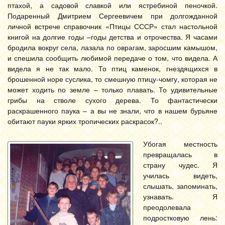
птахой, а садовой славкой или ястребиной пеночкой.
Подаренный Дмитрием Сергеевичем при долгожданной
личной встрече справочник «Птицы СССР» стал настольной
книгой на долгие годы –годы детства и отрочества. Я часами
бродила вокруг села, лазала по оврагам, заросшим камышом,
и спешила сообщить любимой передаче о том, что видела. А
видела я не так мало. То птиц каменок, гнездящихся в
брошенной норе суслика, то смешную птицу-чомгу, которая не
может ходить по земле – только плавать. То удивительные
грибы на стволе сухого дерева. То фантастически
раскрашенного паука – а вы не знали, что в нашем бурьяне
обитают пауки ярких тропических раскрасок?..
Убогая местность
превращалась в
страну чудес. Я
училась видеть,
слышать, запоминать,
узнавать. Я
преодолевала
подростковую лень: