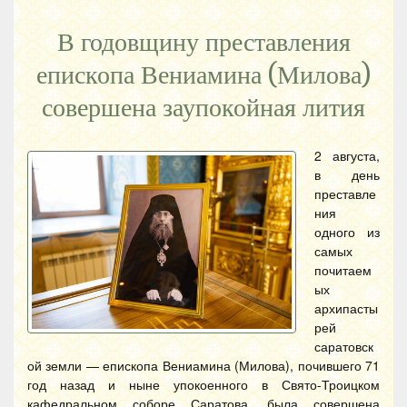
В годовщину преставления
епископа Вениамина (Милова)
совершена заупокойная лития
2 августа,
в день
преставле
ния
одного из
самых
почитаем
ых
архипасты
рей
саратовск
ой земли — епископа Вениамина (Милова), почившего 71
год назад и ныне упокоенного в Свято-Троицком
кафедральном соборе Саратова, была совершена