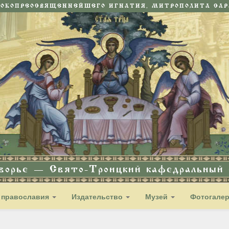
СОКОПРЕОСВЯЩЕННЕЙШЕГО ИГНАТИЯ, МИТРОПОЛИТА САРА
дворье — Свято-Троицкий кафедральный с
 православия
Издательство
Музей
Фотогале