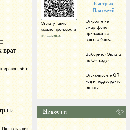
Быстрых
Платежей
Откройте на
Оплату также
смартфоне
можно произвести
приложение
по ссылке.
вашего банка
н
 врат
Выберите«Оплата
по
QR
-коду»
нтированной в
Отсканируйте
QR
код и подтвердите
оплату
тра и
Новости
и Павла клирик