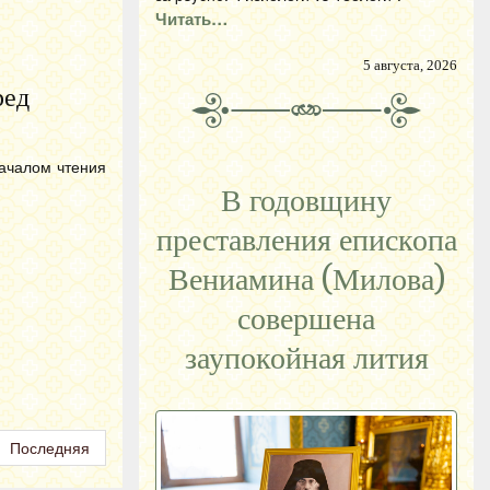
Читать…
5 августа, 2026
ред
ачалом чтения
В годовщину
преставления епископа
Вениамина (Милова)
совершена
заупокойная лития
Последняя