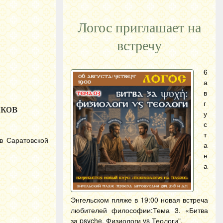
Логос приглашает на
встречу
6
а
в
г
иков
у
с
т
в Саратовской
а
н
а
Энгельском пляже в 19:00 новая встреча
любителей философии:Тема 3. «Битва
за psyche. Физиологи vs Теологи".