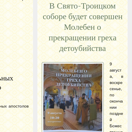
В Свято-Троицком
соборе будет совершен
Молебен о
прекращении греха
детоубийства
9
август
а, в
льных
воскре
о
сенье,
по
оконча
ных апостолов
нии
поздне
й
Божес
твенно