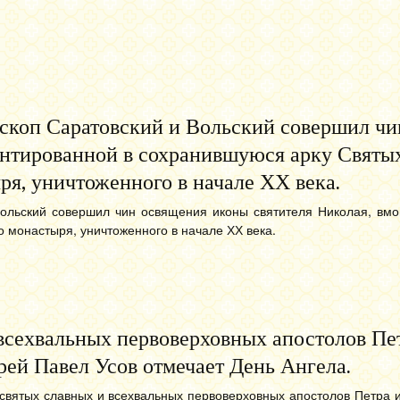
скоп Саратовский и Вольский совершил чи
онтированной в сохранившуюся арку Святых
я, уничтоженного в начале ХХ века.
ольский совершил чин освящения иконы святителя Николая, вмо
 монастыря, уничтоженного в начале ХХ века.
 всехвальных первоверховных апостолов Пе
рей Павел Усов отмечает День Ангела.
святых славных и всехвальных первоверховных апостолов Петра 