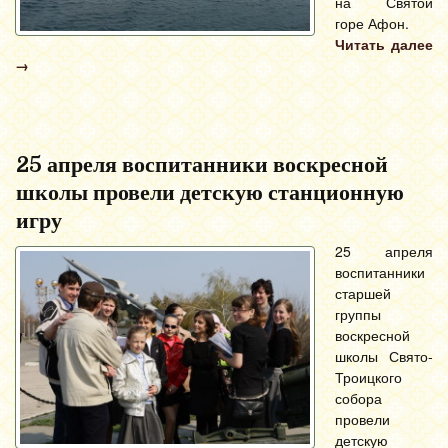
на Святой
горе Афон.
Читать далее
→
25 апреля воспитанники воскресной
школы провели детскую станционную
игру
25 апреля
воспитанники
старшей
группы
воскресной
школы Свято-
Троицкого
собора
провели
детскую