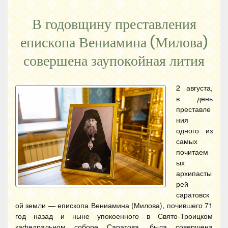
В годовщину преставления
епископа Вениамина (Милова)
совершена заупокойная лития
2 августа,
в день
преставле
ния
одного из
самых
почитаем
ых
архипасты
рей
саратовск
ой земли — епископа Вениамина (Милова), почившего 71
год назад и ныне упокоенного в Свято-Троицком
кафедральном соборе Саратова, была совершена