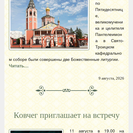
по
Пятидесятниц
е,
великомучени
ка и целителя
Пантелеимон
а в Свято-
Троицком
кафедрально
м соборе были совершены две Божественные литургии.
Читать…
9 августа, 2026
Ковчег приглашает на встречу
11 августа в 19.00 на