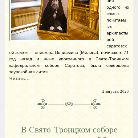
ния
одного из
самых
почитаем
ых
архипасты
рей
саратовск
ой земли — епископа Вениамина (Милова), почившего 71
год назад и ныне упокоенного в Свято-Троицком
кафедральном соборе Саратова, была совершена
заупокойная лития.
Читать…
2 августа, 2026
В Свято-Троицком соборе