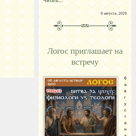
Читать…
6 августа, 2026
Логос приглашает на
встречу
6
а
в
г
у
с
т
а
н
а