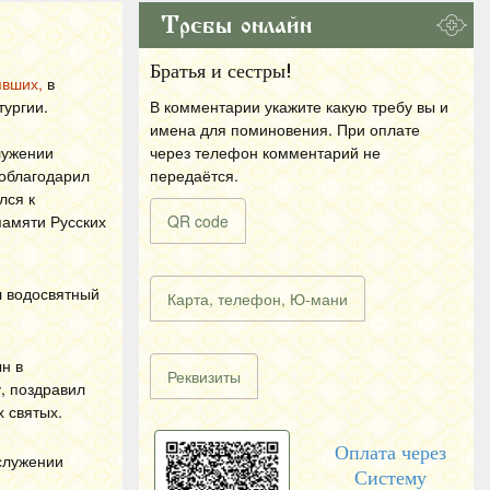
Требы онлайн
Братья и сестры!
явших,
в
ургии.
В комментарии укажите какую требу вы и
имена для поминовения. При оплате
лужении
через телефон комментарий не
поблагодарил
передаётся.
лся к
памяти Русских
QR code
л водосвятный
Карта, телефон, Ю-мани
н в
Реквизиты
, поздравил
 святых.
Оплата через
ослужении
Систему