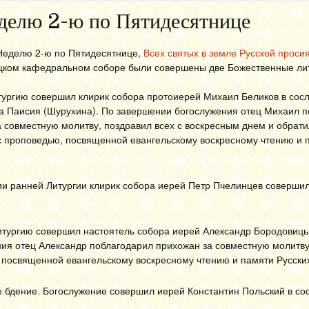
делю 2-ю по Пятидесятнице
 Неделю 2-ю по Пятидесятнице,
Всех святых в земле Русской проси
цком кафедральном соборе были совершены две Божественные лит
ургию совершил клирик собора протоиерей Михаил Беликов в сос
а Паисия (Шурухина). По завершении богослужения отец Михаил 
 совместную молитву, поздравил всех с воскресным днем и обрати
 проповедью, посвященной евангельскому воскресному чтению и 
ии ранней Литургии клирик собора иерей Петр Пчелинцев соверши
тургию совершил настоятель собора иерей Александр Бородовицы
ия отец Александр поблагодарил прихожан за совместную молитву
 посвященной евангельскому воскресному чтению и памяти Русских
 бдение. Богослужение совершил иерей Константин Польский в с