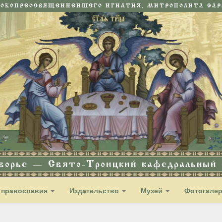
СОКОПРЕОСВЯЩЕННЕЙШЕГО ИГНАТИЯ, МИТРОПОЛИТА САРА
дворье — Свято-Троицкий кафедральный с
 православия
Издательство
Музей
Фотогале