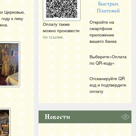
Быстрых
Платежей
ых Церковью.
году к лику
Откройте на
Оплату также
ена.
смартфоне
можно произвести
приложение
по ссылке.
вашего банка
Выберите«Оплата
по
QR
-коду»
Отсканируйте
QR
код и подтвердите
оплату
Новости