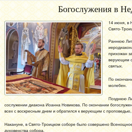
Богослужения в Не
14 июня, в
Свято-Трои
Раннюю Лит
иеродиакон
прихожан за
верующим с
святых.
По окончан
молебен.
Позднюю Ли
сослужении диакона Иоанна Новикова. По окончании богослужен
всех с воскресным днем и обратился к верующим с проповедью,
Накануне, в Свято-Троицком соборе было совершено Всенощное
духовенства собора.