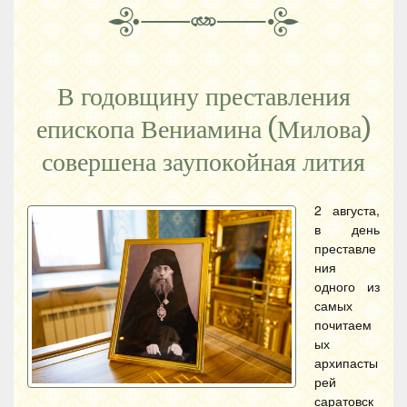
В годовщину преставления
епископа Вениамина (Милова)
совершена заупокойная лития
2 августа,
в день
преставле
ния
одного из
самых
почитаем
ых
архипасты
рей
саратовск