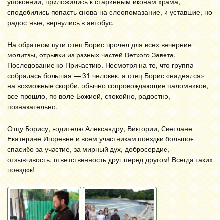
упокоении, приложились к старинным иконам храма,
сподобились попасть снова на елеопомазание, и уставшие, но
радостные, вернулись в автобус.
На обратном пути отец Борис прочел для всех вечерние
молитвы, отрывки из разных частей Ветхого Завета,
Последование ко Причастию. Несмотря на то, что группа
собралась большая — 31 человек, а отец Борис «надеялся»
на возможные скорби, обычно сопровождающие паломников,
все прошло, по воле Божией, спокойно, радостно,
познавательно.
Отцу Борису, водителю Александру, Виктории, Светлане,
Екатерине Игоревне и всем участникам поездки большое
спасибо за участие, за мирный дух, добросердие,
отзывчивость, ответственность друг перед другом! Всегда таких
поездок!