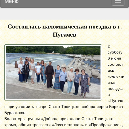
Меню
Навиг
Состоялась паломническая поездка в г.
Пугачев
В
субботу
6 июня
состоял
ась
коллекти
вная
поездка
в
г.Пугаче
в при участии ключаря Свято-Троицкого собора иерея Бориса
Бурлакова.
Волонтеры группы «Добро», прихожане Свято-Троицкого
храма, общин трезвости «Лоза истинная» и «Преображение»,