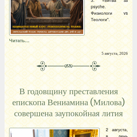
3. «Битва за
psyche.
Физиологи vs
Теологи".
Читать…
5 августа, 2026
В годовщину преставления
епископа Вениамина (Милова)
совершена заупокойная лития
2 августа,
в день