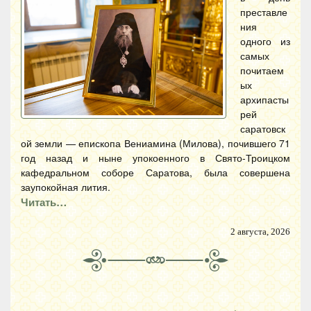
преставле
ния
одного из
самых
почитаем
ых
архипасты
рей
саратовск
ой земли — епископа Вениамина (Милова), почившего 71
год назад и ныне упокоенного в Свято-Троицком
кафедральном соборе Саратова, была совершена
заупокойная лития.
Читать…
2 августа, 2026