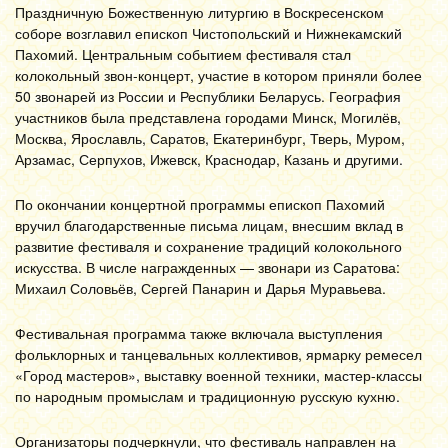
Праздничную Божественную литургию в Воскресенском
соборе возглавил епископ Чистопольский и Нижнекамский
Пахомий. Центральным событием фестиваля стал
колокольный звон-концерт, участие в котором приняли более
50 звонарей из России и Республики Беларусь. География
участников была представлена городами Минск, Могилёв,
Москва, Ярославль, Саратов, Екатеринбург, Тверь, Муром,
Арзамас, Серпухов, Ижевск, Краснодар, Казань и другими.
По окончании концертной программы епископ Пахомий
вручил благодарственные письма лицам, внесшим вклад в
развитие фестиваля и сохранение традиций колокольного
искусства. В числе награжденных — звонари из Саратова:
Михаил Соловьёв, Сергей Панарин и Дарья Муравьева.
Фестивальная программа также включала выступления
фольклорных и танцевальных коллективов, ярмарку ремесел
«Город мастеров», выставку военной техники, мастер-классы
по народным промыслам и традиционную русскую кухню.
Организаторы подчеркнули, что фестиваль направлен на