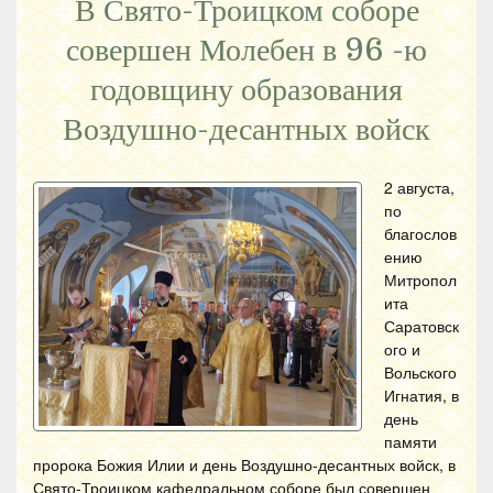
В Свято-Троицком соборе
совершен Молебен в 96 -ю
годовщину образования
Воздушно-десантных войск
2 августа,
по
благослов
ению
Митропол
ита
Саратовск
ого и
Вольского
Игнатия, в
день
памяти
пророка Божия Илии и день Воздушно-десантных войск, в
Свято-Троицком кафедральном соборе был совершен