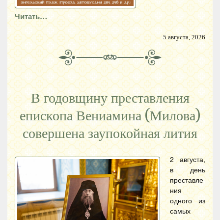
Читать…
5 августа, 2026
В годовщину преставления
епископа Вениамина (Милова)
совершена заупокойная лития
2 августа,
в день
преставле
ния
одного из
самых