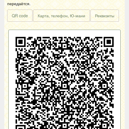
передаётся.
QR code
Карта, телефон, Ю-мани
Реквизиты