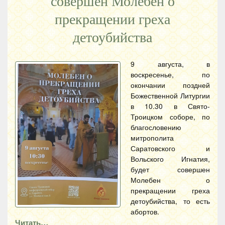
совершен Молебен о
прекращении греха
детоубийства
9 августа, в
воскресенье, по
окончании поздней
Божественной Литургии
в 10.30 в Свято-
Троицком соборе, по
благословению
митрополита
Саратовского и
Вольского Игнатия,
будет совершен
Молебен о
прекращении греха
детоубийства, то есть
абортов.
Читать…