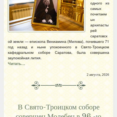
одного из
самых
почитаем
ых
архипасты
рей
саратовск
ой земли — епископа Вениамина (Милова), почившего 71
год назад и ныне упокоенного в Свято-Троицком
кафедральном соборе Саратова, была совершена
заупокойная лития.
Читать…
2 августа, 2026
В Свято-Троицком соборе
совершен Молебен в 96 -ю