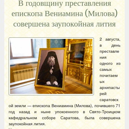
В годовщину преставления
епископа Вениамина (Милова)
совершена заупокойная лития
2 августа,
в день
преставле
ния
одного из
самых
почитаем
ых
архипасты
рей
саратовск
ой земли — епископа Вениамина (Милова), почившего 71
год назад и ныне упокоенного в Свято-Троицком
кафедральном соборе Саратова, была совершена
заупокойная лития.