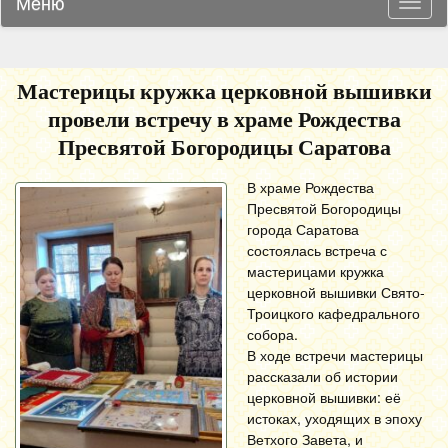
Меню
Навиг
Мастерицы кружка церковной вышивки
провели встречу в храме Рождества
Пресвятой Богородицы Саратова
В храме Рождества
Пресвятой Богородицы
города Саратова
состоялась встреча с
мастерицами кружка
церковной вышивки Свято-
Троицкого кафедрального
собора.
В ходе встречи мастерицы
рассказали об истории
церковной вышивки: её
истоках, уходящих в эпоху
Ветхого Завета, и