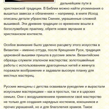
дальнейшем пути в
христианской традиции. В Библии можно найти упоминания о
вышитых завесах и облачениях – например, в книге Исход
описаны детали убранства Скинии, украшенные сложной
вышивкой. Эти древние традиции со временем вошли в
богослужебную практику, обретя новое звучание в
христианском контексте.
Особое внимание было уделено расцвету этого искусства в
Византии – именно оттуда, после Крещения Руси, традиция
церковной вышивки пришла в русские земли. Византийские
образцы служили эталоном мастерства: золотошвейные
работы с использованием драгоценных нитей и жемчуга
поражали воображение и задавали высокую планку для
местных мастериц.
Русские женщины с детства осваивали рукоделие и вырастали
искусными мастерицами – как в простых, так и в царских
семьях. Они с воодушевлением применяли своё мастерство
не только для создания нарядных костюмов, кокошников и
прочих украшений, но и для благолепия храмов. Такое