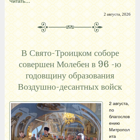
Читать…
2 августа, 2026
В Свято-Троицком соборе
совершен Молебен в 96 -ю
годовщину образования
Воздушно-десантных войск
2 августа,
по
благослов
ению
Митропол
ита