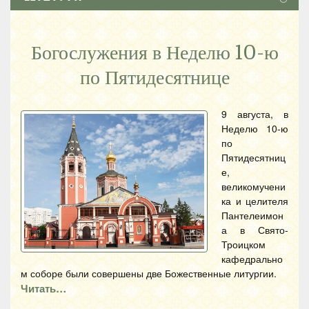
Богослужения в Неделю 10-ю
по Пятидесятнице
9 августа, в
Неделю 10-ю
по
Пятидесятниц
е,
великомучени
ка и целителя
Пантелеимон
а в Свято-
Троицком
кафедрально
м соборе были совершены две Божественные литургии.
Читать…