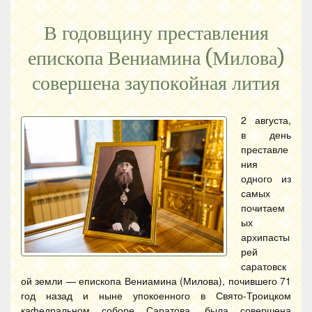
В годовщину преставления
епископа Вениамина (Милова)
совершена заупокойная лития
2 августа,
в день
преставле
ния
одного из
самых
почитаем
ых
архипасты
рей
саратовск
ой земли — епископа Вениамина (Милова), почившего 71
год назад и ныне упокоенного в Свято-Троицком
кафедральном соборе Саратова, была совершена