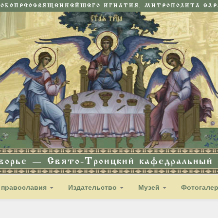
СОКОПРЕОСВЯЩЕННЕЙШЕГО ИГНАТИЯ, МИТРОПОЛИТА САРА
дворье — Свято-Троицкий кафедральный с
 православия
Издательство
Музей
Фотогале