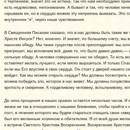
с терпением, значит это не истина. Так что нам необходимо прим
есть недомолвки, непонимание. А бывает и так, что человек ни
скрываем ее, но в сердцах можем эту неприязнь выказать. Это т
внутреннее “я”, через наши чувствования.
В Священном Писании сказано, что в нас должны быть такие же чу
Христе Иисусе? Нет, конечно. И значит, по большому счету, мы 
наносим обиду. Мы такие существа после грехопадения: мы хоти
прегрешит, мы вспомним всё, даже то, что было давно-давно,— 
сильную обиду. А человек совершенно нас не обидел. То есть в
оставляет желать лучшего, если мягко выразиться. И только Сп
если мы Его впустим в свое сердце. Он стоит у дверей нашего с
войдет. Как мы можем открыть сердце? Мы должны посмотреть на 
можем победить зло, которое в нас живет. Мы должны почувство
кротость и смирение. К горделивому человеку, вспыльчивому, ко
До чина прощения в наших храмах остается несколько часов. И в
жизни не так в отношениях с нашими ближними, чтобы прийти к
пост, в течение которого мы будем стараться очищать свою скв
был его желанным хозяином и обитателем. Я от всей души жела
к встрече Светлого Христова Воскресения. Воскресение Христово