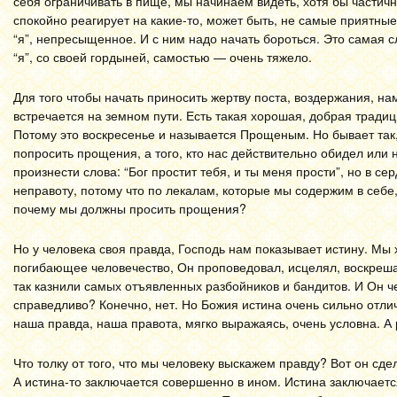
себя ограничивать в пище, мы начинаем видеть, хотя бы частич
спокойно реагирует на какие-то, может быть, не самые приятны
“я”, непресыщенное. И с ним надо начать бороться. Это самая 
“я”, со своей гордыней, самостью — очень тяжело.
Для того чтобы начать приносить жертву поста, воздержания, на
встречается на земном пути. Есть такая хорошая, добрая традиц
Потому это воскресенье и называется Прощеным. Но бывает так, 
попросить прощения, а того, кто нас действительно обидел или
произнести слова: “Бог простит тебя, и ты меня прости”, но в се
неправоту, потому что по лекалам, которые мы содержим в себ
почему мы должны просить прощения?
Но у человека своя правда, Господь нам показывает истину. Мы
погибающее человечество, Он проповедовал, исцелял, воскреша
так казнили самых отъявленных разбойников и бандитов. И Он че
справедливо? Конечно, нет. Но Божия истина очень сильно отли
наша правда, наша правота, мягко выражаясь, очень условна. А
Что толку от того, что мы человеку выскажем правду? Вот он сдел
А истина-то заключается совершенно в ином. Истина заключаетс