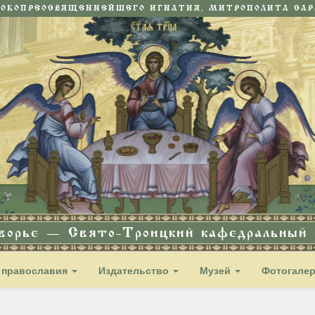
СОКОПРЕОСВЯЩЕННЕЙШЕГО ИГНАТИЯ, МИТРОПОЛИТА САРА
дворье — Свято-Троицкий кафедральный с
 православия
Издательство
Музей
Фотогале