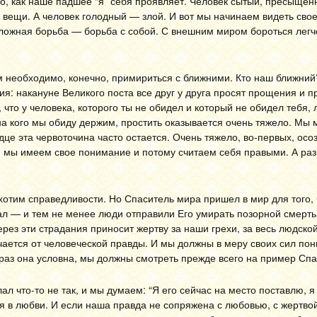
но, как наше падшее “я” себя проявляет. Человек сытый, пресыще
е вещи. А человек голодный — злой. И вот мы начинаем видеть сво
сложная борьба — борьба с собой. С внешним миром бороться легче
м необходимо, конечно, примириться с ближними. Кто наш ближний?
ия: накануне Великого поста все друг у друга просят прощения и 
что у человека, которого ты не обидел и который не обидел тебя, 
 на кого мы обиду держим, простить оказывается очень тяжело. Мы
рдце эта червоточина часто остается. Очень тяжело, во-первых, осо
е, мы имеем свое понимание и потому считаем себя правыми. А раз
 хотим справедливости. Но Спаситель мира пришел в мир для того,
л — и тем не менее люди отправили Его умирать позорной смерть
рез эти страдания приносит жертву за наши грехи, за весь людской
чается от человеческой правды. И мы должны в меру своих сил пон
 раз она условна, мы должны смотреть прежде всего на пример Спа
ал что-то не так, и мы думаем: “Я его сейчас на место поставлю, я 
я в любви. И если наша правда не сопряжена с любовью, с жертвой