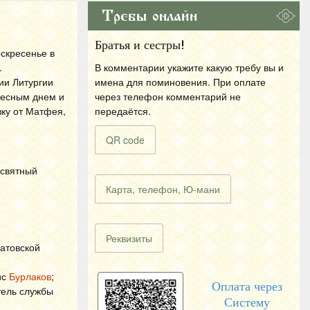
Требы онлайн
Братья и сестры!
скресенье в
.
В комментарии укажите какую требу вы и
ии Литургии
имена для поминовения. При оплате
ресным днем и
через телефон комментарий не
ку от Матфея,
передаётся.
QR code
освятный
Карта, телефон, Ю-мани
Реквизиты
атовской
ис
Бурлаков
;
Оплата через
тель службы
Систему