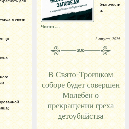
скреснуть для
благочести
и.
также в связи
Читать…
илища
8 августа, 2026
иона
В Свято-Троицком
ного
ми
соборе будет совершен
Молебен о
ированной
прекращении греха
лища;
детоубийства
;