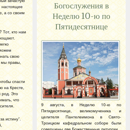
нный зачастую
Богослужения в
е настоящее
, а со своим
Неделю 10-ю по
Пятидесятнице
 Тот, кто нам
прощают.
легко
 можем
знать свою
 мы правы,
 чтобы спасти
ю на Кресте,
 род. Это
имать, что
9 августа, в Неделю 10-ю по
сителя.
Пятидесятнице, великомученика и
целителя Пантелеимона в Свято-
за истину”.
Троицком кафедральном соборе были
,
совершены две Божественные литургии.