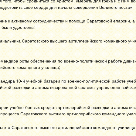
 того, чтобы сродниться со Христом, умереть для греха и с Ним во
подготовить свое сердце для начала совершения Великого поста».
ние к активному сотрудничеству и помощи Саратовской епархии, а 
 были удостоены:
начальника Саратовского высшего артиллерийского командного уч
омандира роты обеспечения по военно-политической работе дивиз
ийского командного училища;
ндира 10-й учебной батареи по военно-политической работе учеб
йской разведки и автоматизированной системы управления войска
реи учебно-боевых средств артиллерийской разведки и автоматиз
 процесса Саратовского высшего артиллерийского командного учи
льтета Саратовского высшего артиллерийского командного училища