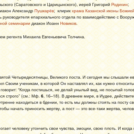
ского (Саратовского и Царицынского), иерей Григорий
Родихин
;
иакон Александр
Пушкарёв
; клирик
храма Казанской иконы Божией
ль руководителя епархиального отдела по взаимодействию с Воор
вной семинарии
диакон Иоанн
Новиков
.
ем регента Михаила Евгеньевича Толчина.
Святой Четыредесятницы, Великого поста. И сегодня мы слышали е
л Своим ученикам, в которой Он наставлял их, как нужно относить
н говорит: “Когда постишься, не делай унылый вид, не посыпай голо
ся строго” (см.: Мф.
6
, 16–18). В древнем мире, в Иудее, действит
ренне находиться в бдении, то есть мы должны стоять на посту с
чтобы начать приносить жертву, а пост — это все-таки жертва, челов
огает человеку утончить свои чувства, эмоции, свою плоть. И когд