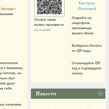
Быстрых
 Матери г.
Платежей
уженными
Откройте на
Оплату также
смартфоне
можно произвести
приложение
по ссылке.
вашего банка
Выберите«Оплата
по
QR
-коду»
вангельское
Отсканируйте
QR
ся к ближнему,
код и подтвердите
ву пеплом, не
оплату
ельно был
воей души
ек себя
Новости
а мы начинаем