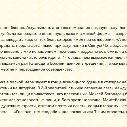
ого бдения. Актуальность этого воспоминания накануне вступлен
ку, была заповедью о посте, пусть даже и в мягкой форме — запр
заповедь и лишился тех благ, которые имел при сотворении. «А пос
страдать, предлагается ныне, при вступлении в Святую Четыредеся
ло внесено в мир непощением, поспешили радостно возложить на с
опарях канона часто речь идет от 1-го лица, чем выражается идея,
 лишаемся рая (благодати Божией, данной в крещении). Также мы
ссмертие и первозданное совершенство.
ая в полной мере звучит в конце всенощного бдения в стихирах н
чтении на литургии. В 3-й хвалитной стихире отражена связь между
тгонится, пищи причастився, яко преслушник: Моисей Боговидец б
зменимся от неполезныя пищи, и Бога зрети желающе, Моисейскую
 душевныя страсти, отженем плотския сласти, легцы к горнему ше
ста — «Господи, тем сподоби и нас поклонитися Твоим страстем, 