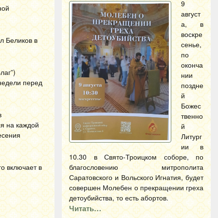
9
ной
август
а, в
воскре
л Беликов в
сенье,
по
оконча
лаг”)
нии
 недели перед
поздне
й
Божес
в
твенно
я на каждой
й
есения
Литург
ии в
10.30 в Свято-Троицком соборе, по
о включает в
благословению митрополита
Саратовского и Вольского Игнатия, будет
совершен Молебен о прекращении греха
детоубийства, то есть абортов.
Читать…