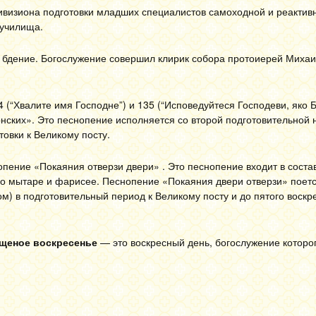
ивизиона подготовки младших специалистов самоходной и реактив
 училища.
бдение. Богослужение совершил клирик собора протоиерей Михаи
 (“Хвалите имя Господне”) и 135 (“Исповедуйтеся Господеви, яко Б
́нских». Это песнопение исполняется со второй подготовительной
товки к Великому посту.
опение «Покаяния отверзи двери» . Это песнопение входит в соста
 о мытаре и фарисее. Песнопение «Покаяния двери отверзи» поетс
м) в подготовительный период к Великому посту и до пятого воскр
ощеное воскресенье
— это воскресный день, богослужение которог