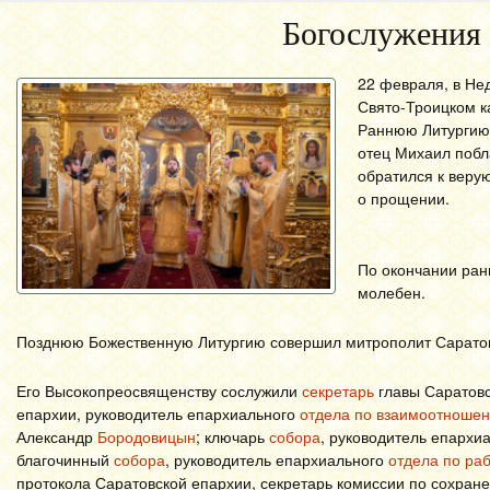
Богослужения
22 февраля, в Не
Свято-Троицком к
Раннюю Литургию 
отец Михаил побл
обратился к веру
о прощении.
По окончании ран
молебен.
Позднюю Божественную Литургию совершил митрополит Саратов
Его Высокопреосвященству сослужили
секретарь
главы Саратов
епархии, руководитель епархиального
отдела по взаимоотноше
Александр
Бородовицын
; ключарь
собора
, руководитель епархи
благочинный
собора
, руководитель епархиального
отдела по ра
протокола Саратовской епархии, секретарь комиссии по сохран