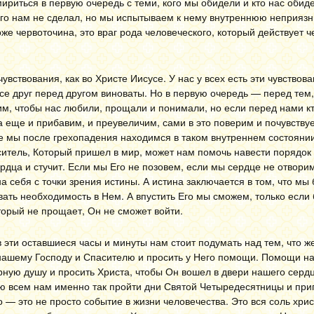
ириться в первую очередь с теми, кого мы обидели и кто нас обиде
чего нам не сделал, но мы испытываем к нему внутреннюю неприязн
оже червоточина, это враг рода человеческого, который действует 
вствования, как во Христе Иисусе. У нас у всех есть эти чувствова
все друг перед другом виноваты. Но в первую очередь — перед тем
м, чтобы нас любили, прощали и понимали, но если перед нами кт
а еще и прибавим, и преувеличим, сами в это поверим и почувств
се мы после грехопадения находимся в таком внутреннем состоянии
аситель, Который пришел в мир, может нам помочь навести порядок
ердца и стучит. Если мы Его не позовем, если мы сердце не отворим
себя с точки зрения истины. А истина заключается в том, что мы 
вать необходимость в Нем. А впустить Его мы сможем, только если
торый не прощает, Он не сможет войти.
 эти оставшиеся часы и минуты нам стоит подумать над тем, что ж
 нашему Господу и Спасителю и просить у Него помощи. Помощи н
ерную душу и просить Христа, чтобы Он вошел в двери нашего серд
ю всем нам именно так пройти дни Святой Четыредесятницы и приг
 — это не просто событие в жизни человечества. Это вся соль хрис