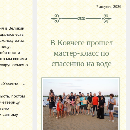
7 августа, 2026
ия в Великий
ещалось есть
кольку из-за
В Ковчеге прошел
тницу,
мастер-класс по
ебя пост и
 что мы своими
спасению на воде
 сокрушаемся о
а «Хвалите…»
ысть, постом
 четверицу
ствию
и святому