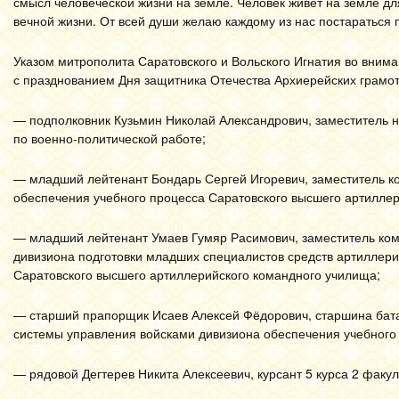
смысл человеческой жизни на земле. Человек живет на земле для
вечной жизни. От всей души желаю каждому из нас постараться 
Указом митрополита Саратовского и Вольского Игнатия во внима
с празднованием Дня защитника Отечества Архиерейских грамот
— подполковник Кузьмин Николай Александрович, заместитель 
по военно-политической работе;
— младший лейтенант Бондарь Сергей Игоревич, заместитель к
обеспечения учебного процесса Саратовского высшего артиллер
— младший лейтенант Умаев Гумяр Расимович, заместитель кома
дивизиона подготовки младших специалистов средств артиллери
Саратовского высшего артиллерийского командного училища;
— старший прапорщик Исаев Алексей Фёдорович, старшина бата
системы управления войсками дивизиона обеспечения учебного
— рядовой Дегтерев Никита Алексеевич, курсант 5 курса 2 факу