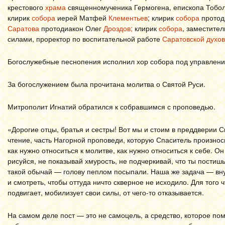
крестового
храма
священномученика Гермогена, епископа Тоболь
клирик
собора
иерей Матфей
Клементьев
; клирик
собора
протод
Саратова
протодиакон Олег
Дроздов;
клирик
собора
, заместите
силами, проректор по воспитательной работе
Саратовской духо
Богослужебные песнопения исполнил хор собора под управлени
За богослужением была прочитана молитва о Святой Руси.
Митрополит Игнатий обратился к собравшимся с проповедью.
«Дорогие отцы, братья и сестры! Вот мы и стоим в преддверии 
чтение, часть Нагорной проповеди, которую Спаситель произноси
как нужно относиться к молитве, как нужно относиться к себе. О
рисуйся, не показывай хмурость, не подчеркивай, что ты постишь
такой обычай — голову пеплом посыпали. Наша же задача — внут
и смотреть, чтобы оттуда ничто скверное не исходило. Для того 
подвигает, мобилизует свои силы, от чего-то отказывается.
На самом деле пост — это не самоцель, а средство, которое пом