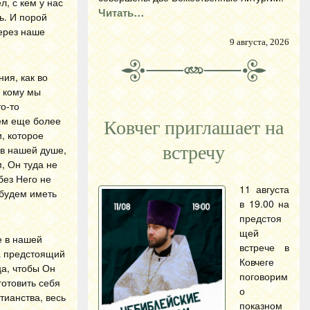
л, с кем у нас
Читать…
ь. И порой
через наше
9 августа, 2026
ния, как во
, кому мы
о-то
уем еще более
Ковчег приглашает на
, которое
встречу
 в нашей душе,
, Он туда не
без Него не
11 августа
 будем иметь
в 19.00 на
предстоя
щей
е в нашей
встрече в
а предстоящий
Ковчеге
ца, чтобы Он
поговорим
отовить себя
о
тианства, весь
показном