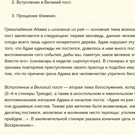
Вступление в Великий пост.
Прощение ближних.
Грехопадение Адама и изгнание из рая
— основная тема всенощн
пост заключается в следующем: первая заповедь, данная челове
плоды всего лишь одного конкретного дерева. Адам нарушил эту 
того, что Адам единожды не постился, довелось и нам много по
воспоминание сего события, дабы мы, памятуя, какое великое з
блюсти его» (синаксарь в неделю сыропустную). В стихирах и тр
грехами повторяем преступление своего праотца и подобно ему
том, что по причине греха Адама все человечество утратило бе
Вступление в Великий пост
— вторая тема богослужения, котор
(2–4-я стихиры Триоди), а также в апостольском и евангельском 
воспоминанием изгнания Адама и началом поста: «Адам из рая о
очи душевныя очистив. Темже рая жителие быти возжелевше, и
десятиц постимся, молитвою и молением чисто терпяще: утолим
прейдем…». В заключительной стихире указана конечная цель по
Воскресению».