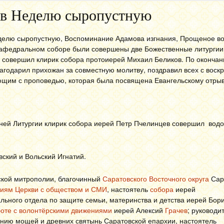
 в Неделю сыропустную
делю сыропустную, Воспоминание Адамова изгнания, Прощеное во
афедральном соборе были совершены две Божественные литургии
совершил клирик собора протоиерей Михаил Беликов. По окончан
агодарил прихожан за совместную молитву, поздравил всех с воск
ющим с проповедью, которая была посвящена Евангельскому отрыв
ней Литургии клирик собора иерей Петр Пчелинцев совершил вод
ский и Вольский Игнатий.
ской митрополии, благочинный
Саратовского Восточного округа
Сар
ниям Церкви с обществом и СМИ
, настоятель
собора
иерей
ального отдела по защите семьи, материнства и детства иерей Бор
боте с волонтёрскими движениями
иерей Алексий
Грачев
; руководи
ению мощей и древних святынь Саратовской епархии, настоятель