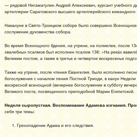
— рядовой Нигаматулин Андрей Алексеевич, курсант учебного д
артиллерии Саратовского высшего артиллерийского командного
Накануне в Свято-Троицком соборе было совершено Всенощное 
сослужении духовенства собора.
Во время Всенощного бдения, на утрени, на полиелее, после 134
хвалебных псалмов был исполнен псалом 136: «На река́х вавило
Великим постом, а также в третье и четвертое воскресенье подго
Также на утрене, после чтения Евангелия, было исполнено песн
богослужения с началом пения Постной Триоди, в канун Недели
воскресной всенощной (вечернее богослужение в субботу вечеро
Великого поста, посвященного преподобной Марии Египетской.
Неделя сыропустная. Воспоминание Адамова изгнания. Пр
себя три темы:
Грехопадение Адама и его следствия.