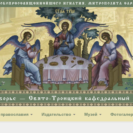
СОКОПРЕОСВЯЩЕННЕЙШЕГО ИГНАТИЯ, МИТРОПОЛИТА САРА
дворье — Свято-Троицкий кафедральный с
 православия
Издательство
Музей
Фотогале