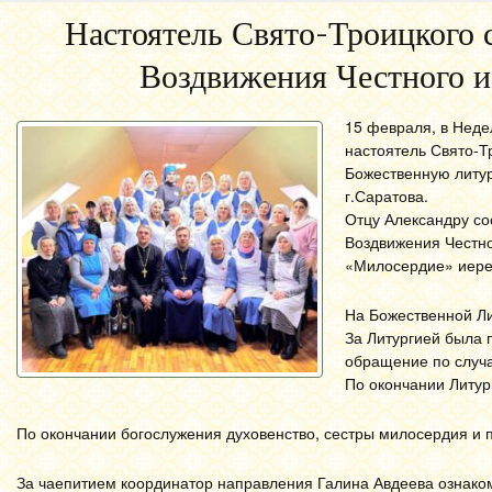
Настоятель Свято-Троицкого 
Воздвижения Честного и
15 февраля, в Неде
настоятель Свято-
Божественную литур
г.Саратова.
Отцу Александру со
Воздвижения Честно
«Милосердие» иерей
На Божественной Л
За Литургией была 
обращение по случ
По окончании Литур
По окончании богослужения духовенство, сестры милосердия и 
За чаепитием координатор направления Галина Авдеева ознак