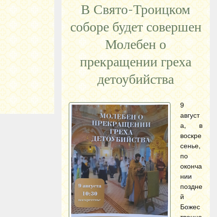
В Свято-Троицком
соборе будет совершен
Молебен о
прекращении греха
детоубийства
9
август
а, в
воскре
сенье,
по
оконча
нии
поздне
й
Божес
твенно