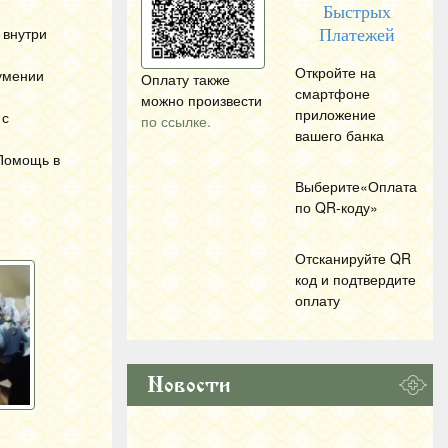
Быстрых
 внутри
Платежей
Откройте на
,умении
Оплату также
смартфоне
можно произвести
приложение
 с
по ссылке.
вашего банка
 Помощь в
Выберите«Оплата
по
QR
-коду»
Отсканируйте
QR
код и подтвердите
оплату
Новости