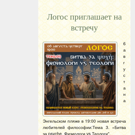
Логос приглашает на
встречу
6
а
в
г
у
с
т
а
н
а
Энгельском пляже в 19:00 новая встреча
любителей философии:Тема 3. «Битва
за psyche. Физиологи vs Теологи".