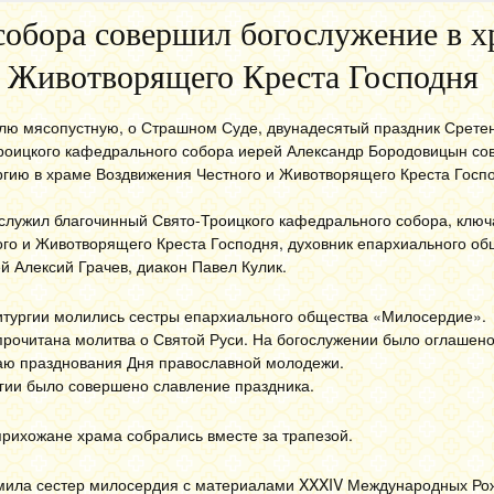
собора совершил богослужение в х
 Животворящего Креста Господня
лю мясопустную, о Страшном Суде, двунадесятый праздник Срете
Троицкого кафедрального собора иерей Александр Бородовицын с
гию в храме Воздвижения Честного и Животворящего Креста Госп
служил благочинный Свято-Троицкого кафедрального собора, ключ
го и Животворящего Креста Господня, духовник епархиального об
 Алексий Грачев, диакон Павел Кулик.
итургии молились сестры епархиального общества «Милосердие».
прочитана молитва о Святой Руси. На богослужении было оглашен
аю празднования Дня православной молодежи.
гии было совершено славление праздника.
прихожане храма собрались вместе за трапезой.
омила сестер милосердия с материалами XXXIV Международных Ро