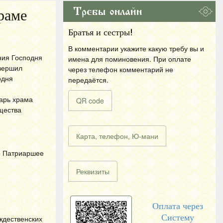
Требы онлайн
раме
Братья и сестры!
В комментарии укажите какую требу вы и
ния Господня
имена для поминовения. При оплате
овершил
через телефон комментарий не
одня
передаётся.
арь храма
QR code
щества
Карта, телефон, Ю-мани
о Патриаршее
Реквизиты
Оплата через
Систему
ждественских