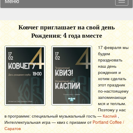
Меню
Навиг
Ковчег приглашает на свой день
Рождения: 4 года вместе
17 февраля мы
будем
праздновать
наш день
рождения и
хотим сделать
этот праздник
по-настоящему
запоминающи
мся и теплым.
Поэтому у нас
в программе: специальный музыкальный гость —
Каспий
,
Интеллектуальная игра — квиз с призами от
Portland Coffee /
Саратов