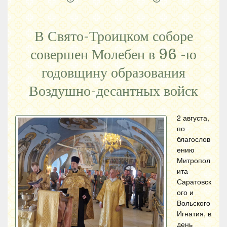
В Свято-Троицком соборе
совершен Молебен в 96 -ю
годовщину образования
Воздушно-десантных войск
2 августа,
по
благослов
ению
Митропол
ита
Саратовск
ого и
Вольского
Игнатия, в
день