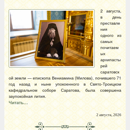
2 августа,
в день
преставле
ния
одного из
самых
почитаем
ых
архипасты
рей
саратовск
ой земли — епископа Вениамина (Милова), почившего 71
год назад и ныне упокоенного в Свято-Троицком
кафедральном соборе Саратова, была совершена
заупокойная лития.
Читать…
2 августа, 2026