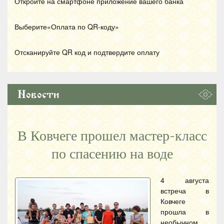
Откройте на смартфоне приложение вашего банка
Выберите«Оплата по
QR
-коду»
Отсканируйте
QR
код и подтвердите оплату
Новости
В Ковчеге прошел мастер-класс
по спасению на воде
4 августа
встреча в
Ковчеге
прошла в
необычном