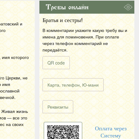
Требы онлайн
Братья и сестры!
атовский и
ого
В комментарии укажите какую требу вы и
имена для поминовения. При оплате
через телефон комментарий не
передаётся.
 имя которого
QR code
го Церкви, не
о имя
Карта, телефон, Ю-мани
вославной
вечной.
Реквизиты
. Живая жизнь
мов — все это
ес на своих
Оплата через
Систему