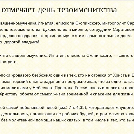
отмечает день тезоименитства
священномученика Игнатия, епископа Скопинского, митрополит Сар
день тезоименитства. Духовенство и миряне, сотрудники Саратовск
сердечно поздравляют архипастыря с этим знаменательным днем.
, дорогой владыка!
яти священномученика Игнатия, епископа Скопинского, — святого,
постриге.
хи кровавого безбожия; один из тех, кто не отрекся от Христа и Е
имея горький опыт страдания и прекрасно зная, что за одно тольк
 их молитвами у Небесного Престола Россия вновь становится пра
 Христову, обретают смысл жизни временной и спасение для жизни 
 той самой побелевшей нивой (см.: Ин. 4,35), которая ждет жнущего
 деятельность, организация ее рабочих будней, строительство хра
без молитвенной помощи наших святых, в том числе и тех, кто вын