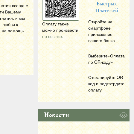
Быстрых
атия всегда с
Платежей
сти Вашему
гнатия, и мы
Откройте на
Оплату также
— любви к
смартфоне
можно произвести
и на помощь
приложение
по ссылке.
вашего банка
Выберите«Оплата
по
QR
-коду»
Отсканируйте
QR
код и подтвердите
оплату
Новости