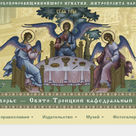
СОКОПРЕОСВЯЩЕННЕЙШЕГО ИГНАТИЯ, МИТРОПОЛИТА САРА
дворье — Свято-Троицкий кафедральный с
 православия
Издательство
Музей
Фотогале