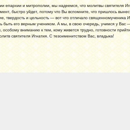
и епархии и митрополии, мы надеемся, что молитвы святителя Игн
омент, быстро уйдет, потому что Вы вспомните, что пришлось выне
ие, твердость и цельность — вот что отличало священномученика И
ь быть его верным учеником. А мы, в свою очередь, учимся у Вас 
, особому вниманию к тем, кому живется трудно, готовности прийт
молитв святителя Игнатия. С тезоименитством Вас, владыка!