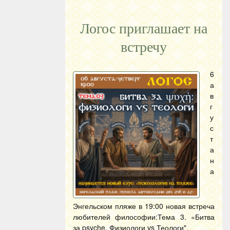
Логос приглашает на
встречу
6
а
в
г
у
с
т
а
н
а
Энгельском пляже в 19:00 новая встреча
любителей философии:Тема 3. «Битва
за psyche. Физиологи vs Теологи".