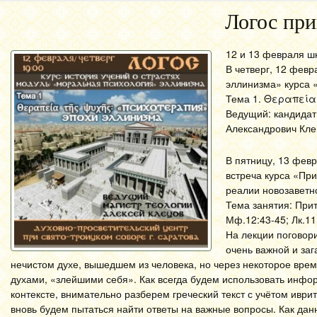
Логос при
12 и 13 февраля ш
В четверг, 12 фев
эллинизма» курса «
Тема 1. Θεραπεία 
Ведущий: кандидат 
Александрович Кле
В пятницу, 13 февр
встреча курса «При
реалии новозаветн
Тема занятия: Прит
Мф.12:43-45; Лк.11
На лекции поговор
очень важной и заг
нечистом духе, вышедшем из человека, но через некоторое вре
духами, «злейшими себя». Как всегда будем использовать инфо
контексте, внимательно разберем греческий текст с учётом ивр
вновь будем пытаться найти ответы на важные вопросы. Как да