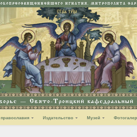
СОКОПРЕОСВЯЩЕННЕЙШЕГО ИГНАТИЯ, МИТРОПОЛИТА САРА
дворье — Свято-Троицкий кафедральный с
 православия
Издательство
Музей
Фотогале