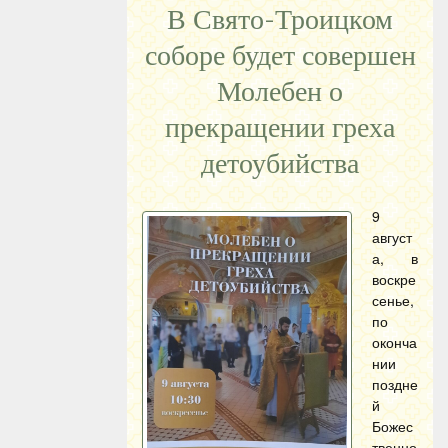
В Свято-Троицком
соборе будет совершен
Молебен о
прекращении греха
детоубийства
9
август
а, в
воскре
сенье,
по
оконча
нии
поздне
й
Божес
твенно