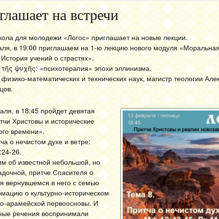
глашает на встречи
кола для молодежи «Логос» приглашает на новые лекции.
раля, в 19:00 приглашаем на 1-ю лекцию нового модуля «Моральна
История учений о страстях».
τῆς ψυχῆς: «психотерапия» эпохи эллинизма.
физико-математических и технических наук, магистр теологии Але
цов.
аля, в 18:45 пройдет девятая
тчи Христовы и исторические
ого времени».
ча о нечистом духе и ветре:
:24-26.
им об известной небольшой, но
адочной, притче Спасителя о
мя вернувшемся в него с семью
рмацию о культурно-историческом
ито-арамейской первоосновы. И
нные речения воспринимали